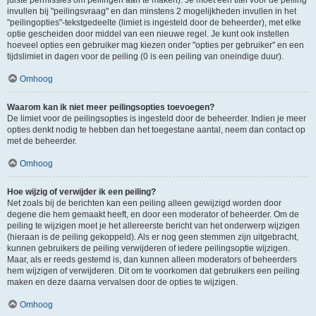
juiste permissies om peilingen aan te maken). Je moet een titel voor de peiling
invullen bij "peilingsvraag" en dan minstens 2 mogelijkheden invullen in het
"peilingopties"-tekstgedeelte (limiet is ingesteld door de beheerder), met elke
optie gescheiden door middel van een nieuwe regel. Je kunt ook instellen
hoeveel opties een gebruiker mag kiezen onder "opties per gebruiker" en een
tijdslimiet in dagen voor de peiling (0 is een peiling van oneindige duur).
Omhoog
Waarom kan ik niet meer peilingsopties toevoegen?
De limiet voor de peilingsopties is ingesteld door de beheerder. Indien je meer
opties denkt nodig te hebben dan het toegestane aantal, neem dan contact op
met de beheerder.
Omhoog
Hoe wijzig of verwijder ik een peiling?
Net zoals bij de berichten kan een peiling alleen gewijzigd worden door
degene die hem gemaakt heeft, en door een moderator of beheerder. Om de
peiling te wijzigen moet je het allereerste bericht van het onderwerp wijzigen
(hieraan is de peiling gekoppeld). Als er nog geen stemmen zijn uitgebracht,
kunnen gebruikers de peiling verwijderen of iedere peilingsoptie wijzigen.
Maar, als er reeds gestemd is, dan kunnen alleen moderators of beheerders
hem wijzigen of verwijderen. Dit om te voorkomen dat gebruikers een peiling
maken en deze daarna vervalsen door de opties te wijzigen.
Omhoog