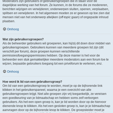
Moderators zijn gebruikers of gebruikersgroepen die in staan voor de
dagelijkse werking van het forum. Ze kunnen, in de forums die ze modereren,
berichten wijzigen en verwijderen; onderwerpen sluiten, openen, verplaatsen,
splitsen en verwijderen. In het algemeen moeten ze er gewoon op toe zien dat
mensen niet van het onderwerp afwijken (
off-topic
gaan) of ongepaste inhoud
plaatsen.
Omhoog
Wat zijn gebruikersgroepen?
Als de beheerder gebruikers wil groeperen, kan hij/zij dit doen door middel van
gebruikersgroepen. Gebruikers kunnen van meerdere groepen lid zijn (dit
verschilt per forum), deze groepen kunnen verschillende
permissies/toegangspermissies hebben. Op deze manier is het voor de
beheerder een stuk gemakkelijker meerdere moderators aan een forum toe te
wijzen, bepaalde gebruikers toegang tot een privéforum te verlenen, enz.
Omhoog
Hoe word ik lid van een gebruikersgroep?
Om lid van een gebruikersgroep te worden, moet je op de bijhorende link
klikken in het gebruikerspaneel, waarna je een overzicht van alle
gebruikersgroepen krijgt. Niet alle groepen zijn vrij toegankelijk, ze vereisen
een goedkeuring van je lidmaatschap en hebben soms zelf verborgen
gebruikers. Als het een open groep is, kan je lid worden door op de hiervoor
dienende knop te klikken. Als het een gesloten groep is, kan je je lidmaatschap
aanvragen door op de bijhorende knop te klikken. De groepsleider moet je