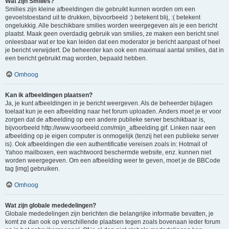
Wat zijn Smilies?
Smilies zijn kleine afbeeldingen die gebruikt kunnen worden om een
gevoelstoestand uit te drukken, bijvoorbeeld :) betekent blij, :( betekent
ongelukkig. Alle beschikbare smilies worden weergegeven als je een bericht
plaatst. Maak geen overdadig gebruik van smilies, ze maken een bericht snel
onleesbaar wat er toe kan leiden dat een moderator je bericht aanpast of heel
je bericht verwijdert. De beheerder kan ook een maximaal aantal smilies, dat in
een bericht gebruikt mag worden, bepaald hebben.
Omhoog
Kan ik afbeeldingen plaatsen?
Ja, je kunt afbeeldingen in je bericht weergeven. Als de beheerder bijlagen
toelaat kun je een afbeelding naar het forum uploaden. Anders moet je er voor
zorgen dat de afbeelding op een andere publieke server beschikbaar is,
bijvoorbeeld http://www.voorbeeld.com/mijn_afbeelding.gif. Linken naar een
afbeelding op je eigen computer is onmogelijk (tenzij het een publieke server
is). Ook afbeeldingen die een authentificatie vereisen zoals in: Hotmail of
Yahoo mailboxen, een wachtwoord beschermde website, enz. kunnen niet
worden weergegeven. Om een afbeelding weer te geven, moet je de BBCode
tag [img] gebruiken.
Omhoog
Wat zijn globale mededelingen?
Globale mededelingen zijn berichten die belangrijke informatie bevatten, je
komt ze dan ook op verschillende plaatsen tegen zoals bovenaan ieder forum