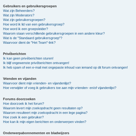
Gebruikers en gebruikersgroepen
Wat zijn Beheerders?
Wat zijn Moderators?
Wat zijn gebruikersgroepen?
Hoe word ik lid van een gebruikersgroep?
Hoe word ik een groepsleider?
Waarom staan verschillende gebruikersgroepen in een andere kleur?
Wat is de "Standaard gebruikersgroep"?
Waarvoor dient de "Het Team"-link?
Privéberichten
Ik kan geen privéberichten sturen!
Ik blijf ongewenste privéberichten ontvangen!
Ik heb spam of een e-mail met ongepaste inhoud van iemand op dit forum ontvangen!
Vrienden en vijanden
Waarvoor dient mijn vrienden- en vijandenlijst?
Hoe verwijder of voeg ik gebruikers toe aan mijn vrienden- en/of vijandenlijst?
Forums doorzoeken
Hoe doorzoek ik het forum?
Waarom levert mijn zoekopdracht geen resultaten op?
Waarom resulteert mijn zoekopdracht in een lege pagina?
Hoe zoek ik een gebruiker?
Hoe kan ik mijn eigen berichten en onderwerpen vinden?
Onderwerpabonnementen en bladwijzers