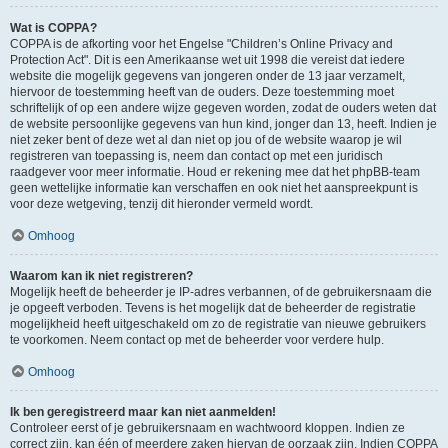
Wat is COPPA?
COPPA is de afkorting voor het Engelse "Children’s Online Privacy and
Protection Act". Dit is een Amerikaanse wet uit 1998 die vereist dat iedere
website die mogelijk gegevens van jongeren onder de 13 jaar verzamelt,
hiervoor de toestemming heeft van de ouders. Deze toestemming moet
schriftelijk of op een andere wijze gegeven worden, zodat de ouders weten dat
de website persoonlijke gegevens van hun kind, jonger dan 13, heeft. Indien je
niet zeker bent of deze wet al dan niet op jou of de website waarop je wil
registreren van toepassing is, neem dan contact op met een juridisch
raadgever voor meer informatie. Houd er rekening mee dat het phpBB-team
geen wettelijke informatie kan verschaffen en ook niet het aanspreekpunt is
voor deze wetgeving, tenzij dit hieronder vermeld wordt.
Omhoog
Waarom kan ik niet registreren?
Mogelijk heeft de beheerder je IP-adres verbannen, of de gebruikersnaam die
je opgeeft verboden. Tevens is het mogelijk dat de beheerder de registratie
mogelijkheid heeft uitgeschakeld om zo de registratie van nieuwe gebruikers
te voorkomen. Neem contact op met de beheerder voor verdere hulp.
Omhoog
Ik ben geregistreerd maar kan niet aanmelden!
Controleer eerst of je gebruikersnaam en wachtwoord kloppen. Indien ze
correct zijn, kan één of meerdere zaken hiervan de oorzaak zijn. Indien COPPA