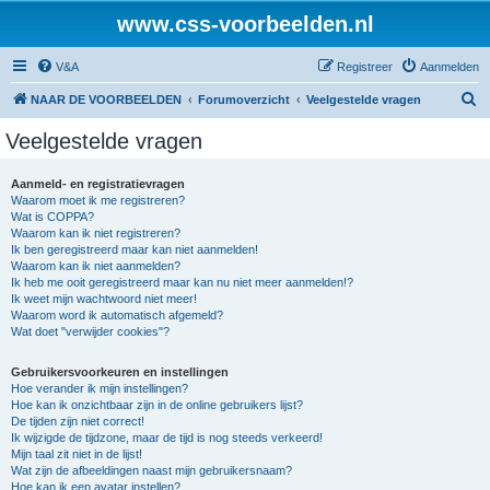
www.css-voorbeelden.nl
V&A
Registreer
Aanmelden
Z
NAAR DE VOORBEELDEN
Forumoverzicht
Veelgestelde vragen
o
Veelgestelde vragen
e
k
Aanmeld- en registratievragen
Waarom moet ik me registreren?
Wat is COPPA?
Waarom kan ik niet registreren?
Ik ben geregistreerd maar kan niet aanmelden!
Waarom kan ik niet aanmelden?
Ik heb me ooit geregistreerd maar kan nu niet meer aanmelden!?
Ik weet mijn wachtwoord niet meer!
Waarom word ik automatisch afgemeld?
Wat doet "verwijder cookies"?
Gebruikersvoorkeuren en instellingen
Hoe verander ik mijn instellingen?
Hoe kan ik onzichtbaar zijn in de online gebruikers lijst?
De tijden zijn niet correct!
Ik wijzigde de tijdzone, maar de tijd is nog steeds verkeerd!
Mijn taal zit niet in de lijst!
Wat zijn de afbeeldingen naast mijn gebruikersnaam?
Hoe kan ik een avatar instellen?