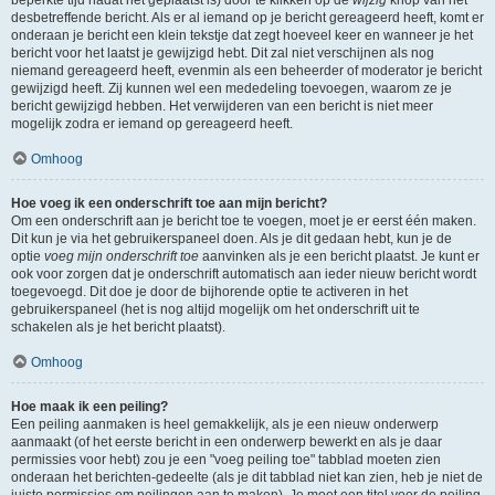
beperkte tijd nadat het geplaatst is) door te klikken op de
wijzig
knop van het
desbetreffende bericht. Als er al iemand op je bericht gereageerd heeft, komt er
onderaan je bericht een klein tekstje dat zegt hoeveel keer en wanneer je het
bericht voor het laatst je gewijzigd hebt. Dit zal niet verschijnen als nog
niemand gereageerd heeft, evenmin als een beheerder of moderator je bericht
gewijzigd heeft. Zij kunnen wel een mededeling toevoegen, waarom ze je
bericht gewijzigd hebben. Het verwijderen van een bericht is niet meer
mogelijk zodra er iemand op gereageerd heeft.
Omhoog
Hoe voeg ik een onderschrift toe aan mijn bericht?
Om een onderschrift aan je bericht toe te voegen, moet je er eerst één maken.
Dit kun je via het gebruikerspaneel doen. Als je dit gedaan hebt, kun je de
optie
voeg mijn onderschrift toe
aanvinken als je een bericht plaatst. Je kunt er
ook voor zorgen dat je onderschrift automatisch aan ieder nieuw bericht wordt
toegevoegd. Dit doe je door de bijhorende optie te activeren in het
gebruikerspaneel (het is nog altijd mogelijk om het onderschrift uit te
schakelen als je het bericht plaatst).
Omhoog
Hoe maak ik een peiling?
Een peiling aanmaken is heel gemakkelijk, als je een nieuw onderwerp
aanmaakt (of het eerste bericht in een onderwerp bewerkt en als je daar
permissies voor hebt) zou je een "voeg peiling toe" tabblad moeten zien
onderaan het berichten-gedeelte (als je dit tabblad niet kan zien, heb je niet de