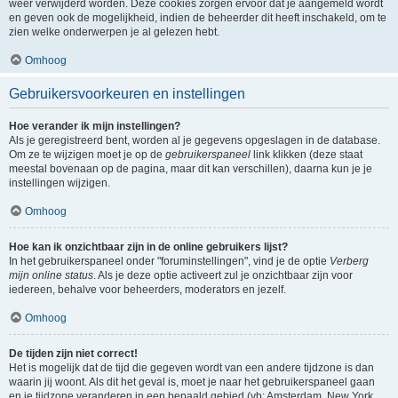
weer verwijderd worden. Deze cookies zorgen ervoor dat je aangemeld wordt
en geven ook de mogelijkheid, indien de beheerder dit heeft inschakeld, om te
zien welke onderwerpen je al gelezen hebt.
Omhoog
Gebruikersvoorkeuren en instellingen
Hoe verander ik mijn instellingen?
Als je geregistreerd bent, worden al je gegevens opgeslagen in de database.
Om ze te wijzigen moet je op de
gebruikerspaneel
link klikken (deze staat
meestal bovenaan op de pagina, maar dit kan verschillen), daarna kun je je
instellingen wijzigen.
Omhoog
Hoe kan ik onzichtbaar zijn in de online gebruikers lijst?
In het gebruikerspaneel onder "foruminstellingen", vind je de optie
Verberg
mijn online status
. Als je deze optie activeert zul je onzichtbaar zijn voor
iedereen, behalve voor beheerders, moderators en jezelf.
Omhoog
De tijden zijn niet correct!
Het is mogelijk dat de tijd die gegeven wordt van een andere tijdzone is dan
waarin jij woont. Als dit het geval is, moet je naar het gebruikerspaneel gaan
en je tijdzone veranderen in een bepaald gebied (vb: Amsterdam, New York,