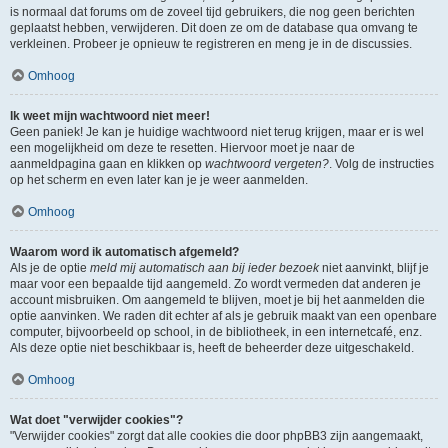
is normaal dat forums om de zoveel tijd gebruikers, die nog geen berichten
geplaatst hebben, verwijderen. Dit doen ze om de database qua omvang te
verkleinen. Probeer je opnieuw te registreren en meng je in de discussies.
Omhoog
Ik weet mijn wachtwoord niet meer!
Geen paniek! Je kan je huidige wachtwoord niet terug krijgen, maar er is wel
een mogelijkheid om deze te resetten. Hiervoor moet je naar de
aanmeldpagina gaan en klikken op
wachtwoord vergeten?
. Volg de instructies
op het scherm en even later kan je je weer aanmelden.
Omhoog
Waarom word ik automatisch afgemeld?
Als je de optie
meld mij automatisch aan bij ieder bezoek
niet aanvinkt, blijf je
maar voor een bepaalde tijd aangemeld. Zo wordt vermeden dat anderen je
account misbruiken. Om aangemeld te blijven, moet je bij het aanmelden die
optie aanvinken. We raden dit echter af als je gebruik maakt van een openbare
computer, bijvoorbeeld op school, in de bibliotheek, in een internetcafé, enz.
Als deze optie niet beschikbaar is, heeft de beheerder deze uitgeschakeld.
Omhoog
Wat doet "verwijder cookies"?
"Verwijder cookies" zorgt dat alle cookies die door phpBB3 zijn aangemaakt,