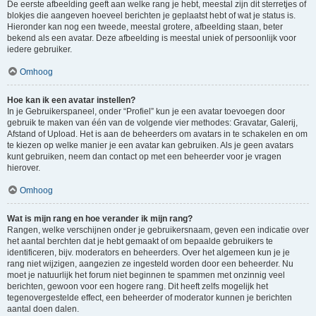
De eerste afbeelding geeft aan welke rang je hebt, meestal zijn dit sterretjes of
blokjes die aangeven hoeveel berichten je geplaatst hebt of wat je status is.
Hieronder kan nog een tweede, meestal grotere, afbeelding staan, beter
bekend als een avatar. Deze afbeelding is meestal uniek of persoonlijk voor
iedere gebruiker.
Omhoog
Hoe kan ik een avatar instellen?
In je Gebruikerspaneel, onder “Profiel” kun je een avatar toevoegen door
gebruik te maken van één van de volgende vier methodes: Gravatar, Galerij,
Afstand of Upload. Het is aan de beheerders om avatars in te schakelen en om
te kiezen op welke manier je een avatar kan gebruiken. Als je geen avatars
kunt gebruiken, neem dan contact op met een beheerder voor je vragen
hierover.
Omhoog
Wat is mijn rang en hoe verander ik mijn rang?
Rangen, welke verschijnen onder je gebruikersnaam, geven een indicatie over
het aantal berchten dat je hebt gemaakt of om bepaalde gebruikers te
identificeren, bijv. moderators en beheerders. Over het algemeen kun je je
rang niet wijzigen, aangezien ze ingesteld worden door een beheerder. Nu
moet je natuurlijk het forum niet beginnen te spammen met onzinnig veel
berichten, gewoon voor een hogere rang. Dit heeft zelfs mogelijk het
tegenovergestelde effect, een beheerder of moderator kunnen je berichten
aantal doen dalen.