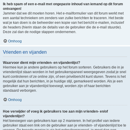
Ik heb spam of een e-mail met ongepaste inhoud van iemand op dit forum
ontvangen!
Jammer dat we dit moeten horen. Het e-mailformulier van dit forum werkt met
een aantal technieken om zenders van zulke berichten te traceren. Het beste
wat je kan doen is de beheerder een kopie van het bericht e-mailen, inclusief
de headers (hierin staan de details van de gebruiker die de e-mail stuurde).
Deze zal dan de nodige stappen ondernemen.
Omhoog
Vrienden en vijanden
Waarvoor dient mijn vrienden- en vijandenlijst?
Hiermee kun je andere gebruikers op het forum sorteren. Gebruikers die in je
vriendenlijst staan worden in het gebruikerspaneel weergegeven zodat je snel
kunt controleren of ze online zijn, of een privébericht kunt sturen. Tevens is het
mogelijk dat hun berichten, in je huidige stijl, gemarkeerd worden. Als je een
gebruiker aan je vijandenlijst toevoegt, worden zijn of haar berichten
standaard verborgen.
Omhoog
Hoe verwijder of voeg ik gebruikers toe aan mijn vrienden- en/of
vijandenlijst?
Het toevoegen van gebruikers kan op 2 manieren. In het profiel van iedere
gebruiker staat een link om de gebruiker aan je vrienden- of vijandenlijst toe te