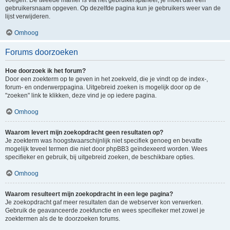
voegen. De tweede manier is via het gebruikerspaneel, je moet dan een
gebruikersnaam opgeven. Op dezelfde pagina kun je gebruikers weer van de
lijst verwijderen.
Omhoog
Forums doorzoeken
Hoe doorzoek ik het forum?
Door een zoekterm op te geven in het zoekveld, die je vindt op de index-,
forum- en onderwerppagina. Uitgebreid zoeken is mogelijk door op de
"zoeken" link te klikken, deze vind je op iedere pagina.
Omhoog
Waarom levert mijn zoekopdracht geen resultaten op?
Je zoekterm was hoogstwaarschijnlijk niet specifiek genoeg en bevatte
mogelijk teveel termen die niet door phpBB3 geïndexeerd worden. Wees
specifieker en gebruik, bij uitgebreid zoeken, de beschikbare opties.
Omhoog
Waarom resulteert mijn zoekopdracht in een lege pagina?
Je zoekopdracht gaf meer resultaten dan de webserver kon verwerken.
Gebruik de geavanceerde zoekfunctie en wees specifieker met zowel je
zoektermen als de te doorzoeken forums.