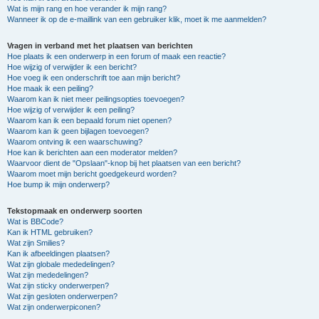
Wat is mijn rang en hoe verander ik mijn rang?
Wanneer ik op de e-maillink van een gebruiker klik, moet ik me aanmelden?
Vragen in verband met het plaatsen van berichten
Hoe plaats ik een onderwerp in een forum of maak een reactie?
Hoe wijzig of verwijder ik een bericht?
Hoe voeg ik een onderschrift toe aan mijn bericht?
Hoe maak ik een peiling?
Waarom kan ik niet meer peilingsopties toevoegen?
Hoe wijzig of verwijder ik een peiling?
Waarom kan ik een bepaald forum niet openen?
Waarom kan ik geen bijlagen toevoegen?
Waarom ontving ik een waarschuwing?
Hoe kan ik berichten aan een moderator melden?
Waarvoor dient de "Opslaan"-knop bij het plaatsen van een bericht?
Waarom moet mijn bericht goedgekeurd worden?
Hoe bump ik mijn onderwerp?
Tekstopmaak en onderwerp soorten
Wat is BBCode?
Kan ik HTML gebruiken?
Wat zijn Smilies?
Kan ik afbeeldingen plaatsen?
Wat zijn globale mededelingen?
Wat zijn mededelingen?
Wat zijn sticky onderwerpen?
Wat zijn gesloten onderwerpen?
Wat zijn onderwerpiconen?