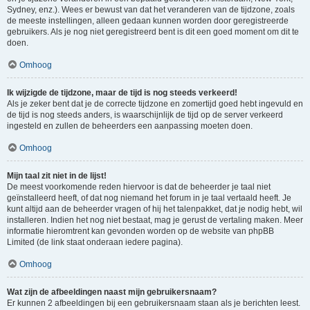
Sydney, enz.). Wees er bewust van dat het veranderen van de tijdzone, zoals
de meeste instellingen, alleen gedaan kunnen worden door geregistreerde
gebruikers. Als je nog niet geregistreerd bent is dit een goed moment om dit te
doen.
Omhoog
Ik wijzigde de tijdzone, maar de tijd is nog steeds verkeerd!
Als je zeker bent dat je de correcte tijdzone en zomertijd goed hebt ingevuld en
de tijd is nog steeds anders, is waarschijnlijk de tijd op de server verkeerd
ingesteld en zullen de beheerders een aanpassing moeten doen.
Omhoog
Mijn taal zit niet in de lijst!
De meest voorkomende reden hiervoor is dat de beheerder je taal niet
geïnstalleerd heeft, of dat nog niemand het forum in je taal vertaald heeft. Je
kunt altijd aan de beheerder vragen of hij het talenpakket, dat je nodig hebt, wil
installeren. Indien het nog niet bestaat, mag je gerust de vertaling maken. Meer
informatie hieromtrent kan gevonden worden op de website van phpBB
Limited (de link staat onderaan iedere pagina).
Omhoog
Wat zijn de afbeeldingen naast mijn gebruikersnaam?
Er kunnen 2 afbeeldingen bij een gebruikersnaam staan als je berichten leest.