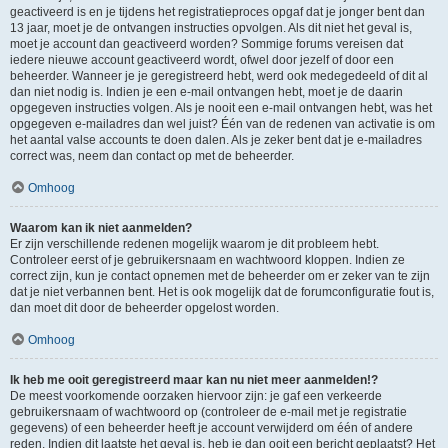
geactiveerd is en je tijdens het registratieproces opgaf dat je jonger bent dan
13 jaar, moet je de ontvangen instructies opvolgen. Als dit niet het geval is,
moet je account dan geactiveerd worden? Sommige forums vereisen dat
iedere nieuwe account geactiveerd wordt, ofwel door jezelf of door een
beheerder. Wanneer je je geregistreerd hebt, werd ook medegedeeld of dit al
dan niet nodig is. Indien je een e-mail ontvangen hebt, moet je de daarin
opgegeven instructies volgen. Als je nooit een e-mail ontvangen hebt, was het
opgegeven e-mailadres dan wel juist? Één van de redenen van activatie is om
het aantal valse accounts te doen dalen. Als je zeker bent dat je e-mailadres
correct was, neem dan contact op met de beheerder.
Omhoog
Waarom kan ik niet aanmelden?
Er zijn verschillende redenen mogelijk waarom je dit probleem hebt.
Controleer eerst of je gebruikersnaam en wachtwoord kloppen. Indien ze
correct zijn, kun je contact opnemen met de beheerder om er zeker van te zijn
dat je niet verbannen bent. Het is ook mogelijk dat de forumconfiguratie fout is,
dan moet dit door de beheerder opgelost worden.
Omhoog
Ik heb me ooit geregistreerd maar kan nu niet meer aanmelden!?
De meest voorkomende oorzaken hiervoor zijn: je gaf een verkeerde
gebruikersnaam of wachtwoord op (controleer de e-mail met je registratie
gegevens) of een beheerder heeft je account verwijderd om één of andere
reden. Indien dit laatste het geval is, heb je dan ooit een bericht geplaatst? Het