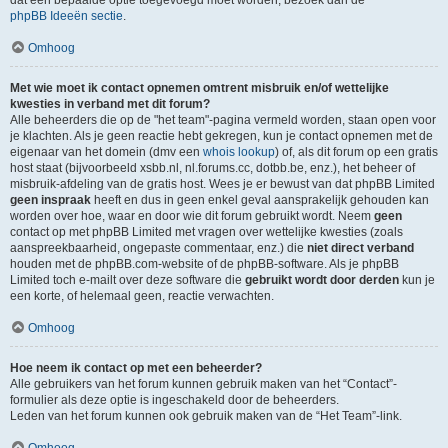
dat een bepaalde optie toegevoegd moet worden, bezoek dan de
phpBB Ideeën sectie
.
Omhoog
Met wie moet ik contact opnemen omtrent misbruik en/of wettelijke
kwesties in verband met dit forum?
Alle beheerders die op de "het team"-pagina vermeld worden, staan open voor
je klachten. Als je geen reactie hebt gekregen, kun je contact opnemen met de
eigenaar van het domein (dmv een
whois lookup
) of, als dit forum op een gratis
host staat (bijvoorbeeld xsbb.nl, nl.forums.cc, dotbb.be, enz.), het beheer of
misbruik-afdeling van de gratis host. Wees je er bewust van dat phpBB Limited
geen inspraak
heeft en dus in geen enkel geval aansprakelijk gehouden kan
worden over hoe, waar en door wie dit forum gebruikt wordt. Neem
geen
contact op met phpBB Limited met vragen over wettelijke kwesties (zoals
aanspreekbaarheid, ongepaste commentaar, enz.) die
niet direct verband
houden met de phpBB.com-website of de phpBB-software. Als je phpBB
Limited toch e-mailt over deze software die
gebruikt wordt door derden
kun je
een korte, of helemaal geen, reactie verwachten.
Omhoog
Hoe neem ik contact op met een beheerder?
Alle gebruikers van het forum kunnen gebruik maken van het “Contact”-
formulier als deze optie is ingeschakeld door de beheerders.
Leden van het forum kunnen ook gebruik maken van de “Het Team”-link.