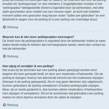
juiste permissies om peilingen aan te maken). Je moet een titel voor de peiling
invullen bij "peilingsvraag" en dan minstens 2 mogelijkheden invullen in het
"peilingopties"-tekstgedeelte (limiet is ingesteld door de beheerder), met elke
optie gescheiden door middel van een nieuwe regel. Je kunt ook instellen
hoeveel opties een gebruiker mag kiezen onder "opties per gebruiker" en een
tijdslimiet in dagen voor de peiling (0 is een peiling van oneindige duur).
Omhoog
Waarom kan ik niet meer peilingsopties toevoegen?
De limiet voor de peilingsopties is ingesteld door de beheerder. Indien je meer
opties denkt nodig te hebben dan het toegestane aantal, neem dan contact op
met de beheerder.
Omhoog
Hoe wijzig of verwijder ik een peiling?
Net zoals bij de berichten kan een peiling alleen gewijzigd worden door
degene die hem gemaakt heeft, en door een moderator of beheerder. Om de
peiling te wijzigen moet je het allereerste bericht van het onderwerp wijzigen
(hieraan is de peiling gekoppeld). Als er nog geen stemmen zijn uitgebracht,
kunnen gebruikers de peiling verwijderen of iedere peilingsoptie wijzigen.
Maar, als er reeds gestemd is, dan kunnen alleen moderators of beheerders
hem wijzigen of verwijderen. Dit om te voorkomen dat gebruikers een peiling
maken en deze daarna vervalsen door de opties te wijzigen.
Omhoog