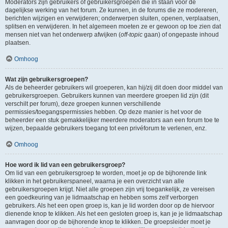
Moderators zijn gebruikers of gebruikersgroepen die in staan voor de
dagelijkse werking van het forum. Ze kunnen, in de forums die ze modereren,
berichten wijzigen en verwijderen; onderwerpen sluiten, openen, verplaatsen,
splitsen en verwijderen. In het algemeen moeten ze er gewoon op toe zien dat
mensen niet van het onderwerp afwijken (
off-topic
gaan) of ongepaste inhoud
plaatsen.
Omhoog
Wat zijn gebruikersgroepen?
Als de beheerder gebruikers wil groeperen, kan hij/zij dit doen door middel van
gebruikersgroepen. Gebruikers kunnen van meerdere groepen lid zijn (dit
verschilt per forum), deze groepen kunnen verschillende
permissies/toegangspermissies hebben. Op deze manier is het voor de
beheerder een stuk gemakkelijker meerdere moderators aan een forum toe te
wijzen, bepaalde gebruikers toegang tot een privéforum te verlenen, enz.
Omhoog
Hoe word ik lid van een gebruikersgroep?
Om lid van een gebruikersgroep te worden, moet je op de bijhorende link
klikken in het gebruikerspaneel, waarna je een overzicht van alle
gebruikersgroepen krijgt. Niet alle groepen zijn vrij toegankelijk, ze vereisen
een goedkeuring van je lidmaatschap en hebben soms zelf verborgen
gebruikers. Als het een open groep is, kan je lid worden door op de hiervoor
dienende knop te klikken. Als het een gesloten groep is, kan je je lidmaatschap
aanvragen door op de bijhorende knop te klikken. De groepsleider moet je