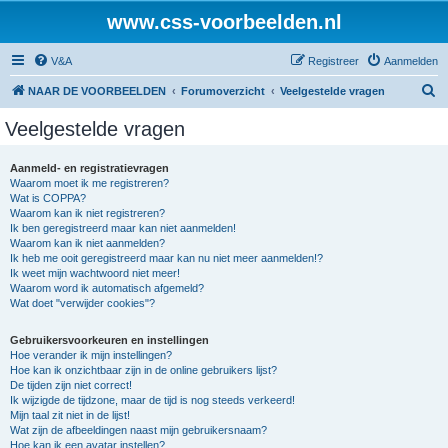
www.css-voorbeelden.nl
V&A
Registreer
Aanmelden
Z
NAAR DE VOORBEELDEN
Forumoverzicht
Veelgestelde vragen
o
Veelgestelde vragen
e
k
Aanmeld- en registratievragen
Waarom moet ik me registreren?
Wat is COPPA?
Waarom kan ik niet registreren?
Ik ben geregistreerd maar kan niet aanmelden!
Waarom kan ik niet aanmelden?
Ik heb me ooit geregistreerd maar kan nu niet meer aanmelden!?
Ik weet mijn wachtwoord niet meer!
Waarom word ik automatisch afgemeld?
Wat doet "verwijder cookies"?
Gebruikersvoorkeuren en instellingen
Hoe verander ik mijn instellingen?
Hoe kan ik onzichtbaar zijn in de online gebruikers lijst?
De tijden zijn niet correct!
Ik wijzigde de tijdzone, maar de tijd is nog steeds verkeerd!
Mijn taal zit niet in de lijst!
Wat zijn de afbeeldingen naast mijn gebruikersnaam?
Hoe kan ik een avatar instellen?