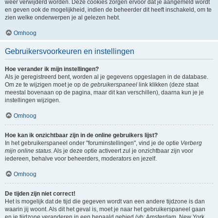
weer verwijderd worden. Deze cookies zorgen ervoor dat je aangemeld wordt
en geven ook de mogelijkheid, indien de beheerder dit heeft inschakeld, om te
zien welke onderwerpen je al gelezen hebt.
Omhoog
Gebruikersvoorkeuren en instellingen
Hoe verander ik mijn instellingen?
Als je geregistreerd bent, worden al je gegevens opgeslagen in de database.
Om ze te wijzigen moet je op de
gebruikerspaneel
link klikken (deze staat
meestal bovenaan op de pagina, maar dit kan verschillen), daarna kun je je
instellingen wijzigen.
Omhoog
Hoe kan ik onzichtbaar zijn in de online gebruikers lijst?
In het gebruikerspaneel onder "foruminstellingen", vind je de optie
Verberg
mijn online status
. Als je deze optie activeert zul je onzichtbaar zijn voor
iedereen, behalve voor beheerders, moderators en jezelf.
Omhoog
De tijden zijn niet correct!
Het is mogelijk dat de tijd die gegeven wordt van een andere tijdzone is dan
waarin jij woont. Als dit het geval is, moet je naar het gebruikerspaneel gaan
en je tijdzone veranderen in een bepaald gebied (vb: Amsterdam, New York,