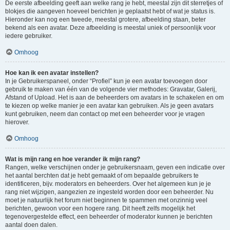
De eerste afbeelding geeft aan welke rang je hebt, meestal zijn dit sterretjes of
blokjes die aangeven hoeveel berichten je geplaatst hebt of wat je status is.
Hieronder kan nog een tweede, meestal grotere, afbeelding staan, beter
bekend als een avatar. Deze afbeelding is meestal uniek of persoonlijk voor
iedere gebruiker.
Omhoog
Hoe kan ik een avatar instellen?
In je Gebruikerspaneel, onder “Profiel” kun je een avatar toevoegen door
gebruik te maken van één van de volgende vier methodes: Gravatar, Galerij,
Afstand of Upload. Het is aan de beheerders om avatars in te schakelen en om
te kiezen op welke manier je een avatar kan gebruiken. Als je geen avatars
kunt gebruiken, neem dan contact op met een beheerder voor je vragen
hierover.
Omhoog
Wat is mijn rang en hoe verander ik mijn rang?
Rangen, welke verschijnen onder je gebruikersnaam, geven een indicatie over
het aantal berchten dat je hebt gemaakt of om bepaalde gebruikers te
identificeren, bijv. moderators en beheerders. Over het algemeen kun je je
rang niet wijzigen, aangezien ze ingesteld worden door een beheerder. Nu
moet je natuurlijk het forum niet beginnen te spammen met onzinnig veel
berichten, gewoon voor een hogere rang. Dit heeft zelfs mogelijk het
tegenovergestelde effect, een beheerder of moderator kunnen je berichten
aantal doen dalen.