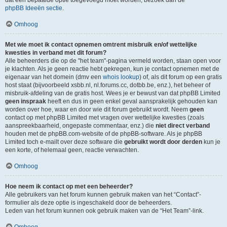
dat een bepaalde optie toegevoegd moet worden, bezoek dan de
phpBB Ideeën sectie
.
Omhoog
Met wie moet ik contact opnemen omtrent misbruik en/of wettelijke
kwesties in verband met dit forum?
Alle beheerders die op de "het team"-pagina vermeld worden, staan open voor
je klachten. Als je geen reactie hebt gekregen, kun je contact opnemen met de
eigenaar van het domein (dmv een
whois lookup
) of, als dit forum op een gratis
host staat (bijvoorbeeld xsbb.nl, nl.forums.cc, dotbb.be, enz.), het beheer of
misbruik-afdeling van de gratis host. Wees je er bewust van dat phpBB Limited
geen inspraak
heeft en dus in geen enkel geval aansprakelijk gehouden kan
worden over hoe, waar en door wie dit forum gebruikt wordt. Neem
geen
contact op met phpBB Limited met vragen over wettelijke kwesties (zoals
aanspreekbaarheid, ongepaste commentaar, enz.) die
niet direct verband
houden met de phpBB.com-website of de phpBB-software. Als je phpBB
Limited toch e-mailt over deze software die
gebruikt wordt door derden
kun je
een korte, of helemaal geen, reactie verwachten.
Omhoog
Hoe neem ik contact op met een beheerder?
Alle gebruikers van het forum kunnen gebruik maken van het “Contact”-
formulier als deze optie is ingeschakeld door de beheerders.
Leden van het forum kunnen ook gebruik maken van de “Het Team”-link.