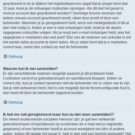
geactiveerd is en je tijdens het registratieproces opgaf dat je jonger bent dan
13 jaar, moet je de ontvangen instructies opvolgen. Als dit niet het geval is,
moet je account dan geactiveerd worden? Sommige forums vereisen dat
iedere nieuwe account geactiveerd wordt, ofwel door jezelf of door een
beheerder. Wanneer je je geregistreerd hebt, werd ook medegedeeld of dit al
dan niet nodig is. Indien je een e-mail ontvangen hebt, moet je de daarin
opgegeven instructies volgen. Als je nooit een e-mail ontvangen hebt, was het
opgegeven e-mailadres dan wel juist? Één van de redenen van activatie is om
het aantal valse accounts te doen dalen. Als je zeker bent dat je e-mailadres
correct was, neem dan contact op met de beheerder.
Omhoog
Waarom kan ik niet aanmelden?
Er zijn verschillende redenen mogelijk waarom je dit probleem hebt.
Controleer eerst of je gebruikersnaam en wachtwoord kloppen. Indien ze
correct zijn, kun je contact opnemen met de beheerder om er zeker van te zijn
dat je niet verbannen bent. Het is ook mogelijk dat de forumconfiguratie fout is,
dan moet dit door de beheerder opgelost worden.
Omhoog
Ik heb me ooit geregistreerd maar kan nu niet meer aanmelden!?
De meest voorkomende oorzaken hiervoor zijn: je gaf een verkeerde
gebruikersnaam of wachtwoord op (controleer de e-mail met je registratie
gegevens) of een beheerder heeft je account verwijderd om één of andere
reden. Indien dit laatste het geval is, heb je dan ooit een bericht geplaatst? Het