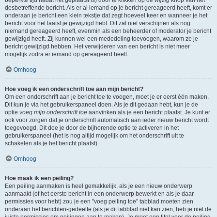
beperkte tijd nadat het geplaatst is) door te klikken op de
wijzig
knop van het
desbetreffende bericht. Als er al iemand op je bericht gereageerd heeft, komt er
onderaan je bericht een klein tekstje dat zegt hoeveel keer en wanneer je het
bericht voor het laatst je gewijzigd hebt. Dit zal niet verschijnen als nog
niemand gereageerd heeft, evenmin als een beheerder of moderator je bericht
gewijzigd heeft. Zij kunnen wel een mededeling toevoegen, waarom ze je
bericht gewijzigd hebben. Het verwijderen van een bericht is niet meer
mogelijk zodra er iemand op gereageerd heeft.
Omhoog
Hoe voeg ik een onderschrift toe aan mijn bericht?
Om een onderschrift aan je bericht toe te voegen, moet je er eerst één maken.
Dit kun je via het gebruikerspaneel doen. Als je dit gedaan hebt, kun je de
optie
voeg mijn onderschrift toe
aanvinken als je een bericht plaatst. Je kunt er
ook voor zorgen dat je onderschrift automatisch aan ieder nieuw bericht wordt
toegevoegd. Dit doe je door de bijhorende optie te activeren in het
gebruikerspaneel (het is nog altijd mogelijk om het onderschrift uit te
schakelen als je het bericht plaatst).
Omhoog
Hoe maak ik een peiling?
Een peiling aanmaken is heel gemakkelijk, als je een nieuw onderwerp
aanmaakt (of het eerste bericht in een onderwerp bewerkt en als je daar
permissies voor hebt) zou je een "voeg peiling toe" tabblad moeten zien
onderaan het berichten-gedeelte (als je dit tabblad niet kan zien, heb je niet de