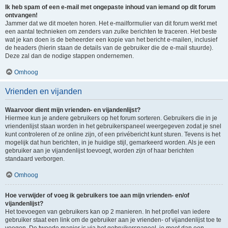
Ik heb spam of een e-mail met ongepaste inhoud van iemand op dit forum
ontvangen!
Jammer dat we dit moeten horen. Het e-mailformulier van dit forum werkt met
een aantal technieken om zenders van zulke berichten te traceren. Het beste
wat je kan doen is de beheerder een kopie van het bericht e-mailen, inclusief
de headers (hierin staan de details van de gebruiker die de e-mail stuurde).
Deze zal dan de nodige stappen ondernemen.
Omhoog
Vrienden en vijanden
Waarvoor dient mijn vrienden- en vijandenlijst?
Hiermee kun je andere gebruikers op het forum sorteren. Gebruikers die in je
vriendenlijst staan worden in het gebruikerspaneel weergegeven zodat je snel
kunt controleren of ze online zijn, of een privébericht kunt sturen. Tevens is het
mogelijk dat hun berichten, in je huidige stijl, gemarkeerd worden. Als je een
gebruiker aan je vijandenlijst toevoegt, worden zijn of haar berichten
standaard verborgen.
Omhoog
Hoe verwijder of voeg ik gebruikers toe aan mijn vrienden- en/of
vijandenlijst?
Het toevoegen van gebruikers kan op 2 manieren. In het profiel van iedere
gebruiker staat een link om de gebruiker aan je vrienden- of vijandenlijst toe te