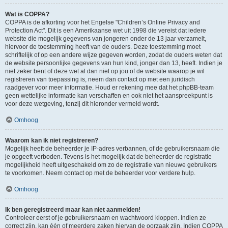
Wat is COPPA?
COPPA is de afkorting voor het Engelse "Children’s Online Privacy and
Protection Act". Dit is een Amerikaanse wet uit 1998 die vereist dat iedere
website die mogelijk gegevens van jongeren onder de 13 jaar verzamelt,
hiervoor de toestemming heeft van de ouders. Deze toestemming moet
schriftelijk of op een andere wijze gegeven worden, zodat de ouders weten dat
de website persoonlijke gegevens van hun kind, jonger dan 13, heeft. Indien je
niet zeker bent of deze wet al dan niet op jou of de website waarop je wil
registreren van toepassing is, neem dan contact op met een juridisch
raadgever voor meer informatie. Houd er rekening mee dat het phpBB-team
geen wettelijke informatie kan verschaffen en ook niet het aanspreekpunt is
voor deze wetgeving, tenzij dit hieronder vermeld wordt.
Omhoog
Waarom kan ik niet registreren?
Mogelijk heeft de beheerder je IP-adres verbannen, of de gebruikersnaam die
je opgeeft verboden. Tevens is het mogelijk dat de beheerder de registratie
mogelijkheid heeft uitgeschakeld om zo de registratie van nieuwe gebruikers
te voorkomen. Neem contact op met de beheerder voor verdere hulp.
Omhoog
Ik ben geregistreerd maar kan niet aanmelden!
Controleer eerst of je gebruikersnaam en wachtwoord kloppen. Indien ze
correct zijn, kan één of meerdere zaken hiervan de oorzaak zijn. Indien COPPA