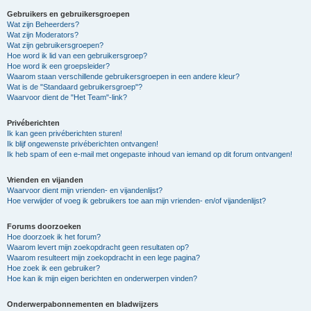
Gebruikers en gebruikersgroepen
Wat zijn Beheerders?
Wat zijn Moderators?
Wat zijn gebruikersgroepen?
Hoe word ik lid van een gebruikersgroep?
Hoe word ik een groepsleider?
Waarom staan verschillende gebruikersgroepen in een andere kleur?
Wat is de "Standaard gebruikersgroep"?
Waarvoor dient de "Het Team"-link?
Privéberichten
Ik kan geen privéberichten sturen!
Ik blijf ongewenste privéberichten ontvangen!
Ik heb spam of een e-mail met ongepaste inhoud van iemand op dit forum ontvangen!
Vrienden en vijanden
Waarvoor dient mijn vrienden- en vijandenlijst?
Hoe verwijder of voeg ik gebruikers toe aan mijn vrienden- en/of vijandenlijst?
Forums doorzoeken
Hoe doorzoek ik het forum?
Waarom levert mijn zoekopdracht geen resultaten op?
Waarom resulteert mijn zoekopdracht in een lege pagina?
Hoe zoek ik een gebruiker?
Hoe kan ik mijn eigen berichten en onderwerpen vinden?
Onderwerpabonnementen en bladwijzers