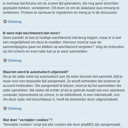
is normaal dat forums om de zoveel tijd gebruikers, die nog geen berichten
geplaatst hebben, verwijderen. Dit doen ze om de database qua omvang te
verkleinen. Probeer je opnieuw te registreren en meng je in de discussies.
Omhoog
Ik weet mijn wachtwoord niet meer!
Geen paniek! Je kan je huidige wachtwoord niet terug krijgen, maar er is wel
een mogelijkheid om deze te resetten. Hiervoor moet je naar de
aanmeldpagina gaan en klikken op
wachtwoord vergeten?
. Volg de instructies
op het scherm en even later kan je je weer aanmelden.
Omhoog
Waarom word ik automatisch afgemeld?
Als je de optie
meld mij automatisch aan bij ieder bezoek
niet aanvinkt, blijf je
maar voor een bepaalde tijd aangemeld. Zo wordt vermeden dat anderen je
account misbruiken. Om aangemeld te blijven, moet je bij het aanmelden die
optie aanvinken. We raden dit echter af als je gebruik maakt van een openbare
computer, bijvoorbeeld op school, in de bibliotheek, in een internetcafé, enz.
Als deze optie niet beschikbaar is, heeft de beheerder deze uitgeschakeld.
Omhoog
Wat doet "verwijder cookies"?
"Verwijder cookies" zorgt dat alle cookies die door phpBB3 zijn aangemaakt,