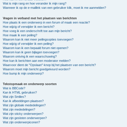
Wat is mijn rang en hoe verander ik mijn rang?
Wanneer ik op de e-maillink van een gebruiker klik, moet ik me aanmelden?
Vragen in verband met het plaatsen van berichten
Hoe plaats ik een onderwerp in een forum of maak een reactie?
Hoe wijzig of verwijder ik een bericht?
Hoe voeg ik een onderschrift toe aan mijn bericht?
Hoe maak ik een peiling?
Waarom kan ik niet meer peilingsopties toevoegen?
Hoe wijzig of verwijder ik een peiling?
Waarom kan ik een bepaald forum niet openen?
Waarom kan ik geen bijlagen toevoegen?
Waarom ontving ik een waarschuwing?
Hoe kan ik berichten aan een moderator melden?
Waarvoor dient de "Opslaan"-knop bij het plaatsen van een bericht?
Waarom moet mijn bericht goedgekeurd worden?
Hoe bump ik mijn onderwerp?
Tekstopmaak en onderwerp soorten
Wat is BBCode?
Kan ik HTML gebruiken?
Wat zijn Smilies?
Kan ik afbeeldingen plaatsen?
Wat zijn globale mededelingen?
Wat zijn mededelingen?
Wat zijn sticky onderwerpen?
Wat zijn gesloten onderwerpen?
Wat zijn onderwerpiconen?