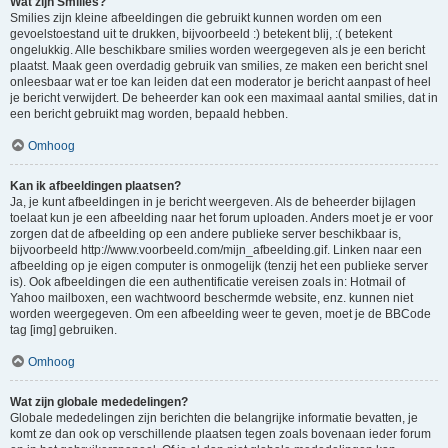
Wat zijn Smilies?
Smilies zijn kleine afbeeldingen die gebruikt kunnen worden om een
gevoelstoestand uit te drukken, bijvoorbeeld :) betekent blij, :( betekent
ongelukkig. Alle beschikbare smilies worden weergegeven als je een bericht
plaatst. Maak geen overdadig gebruik van smilies, ze maken een bericht snel
onleesbaar wat er toe kan leiden dat een moderator je bericht aanpast of heel
je bericht verwijdert. De beheerder kan ook een maximaal aantal smilies, dat in
een bericht gebruikt mag worden, bepaald hebben.
Omhoog
Kan ik afbeeldingen plaatsen?
Ja, je kunt afbeeldingen in je bericht weergeven. Als de beheerder bijlagen
toelaat kun je een afbeelding naar het forum uploaden. Anders moet je er voor
zorgen dat de afbeelding op een andere publieke server beschikbaar is,
bijvoorbeeld http://www.voorbeeld.com/mijn_afbeelding.gif. Linken naar een
afbeelding op je eigen computer is onmogelijk (tenzij het een publieke server
is). Ook afbeeldingen die een authentificatie vereisen zoals in: Hotmail of
Yahoo mailboxen, een wachtwoord beschermde website, enz. kunnen niet
worden weergegeven. Om een afbeelding weer te geven, moet je de BBCode
tag [img] gebruiken.
Omhoog
Wat zijn globale mededelingen?
Globale mededelingen zijn berichten die belangrijke informatie bevatten, je
komt ze dan ook op verschillende plaatsen tegen zoals bovenaan ieder forum