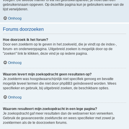
voegen. De tweede manier is via het gebruikerspaneel, je moet dan een
gebruikersnaam opgeven. Op dezelfde pagina kun je gebruikers weer van de
lijst verwijderen.
Omhoog
Forums doorzoeken
Hoe doorzoek ik het forum?
Door een zoekterm op te geven in het zoekveld, die je vindt op de index-,
forum- en onderwerppagina. Uitgebreid zoeken is mogelijk door op de
"zoeken" link te klikken, deze vind je op iedere pagina.
Omhoog
Waarom levert mijn zoekopdracht geen resultaten op?
Je zoekterm was hoogstwaarschijnlijk niet specifiek genoeg en bevatte
mogelijk teveel termen die niet door phpBB3 geïndexeerd worden. Wees
specifieker en gebruik, bij uitgebreid zoeken, de beschikbare opties.
Omhoog
Waarom resulteert mijn zoekopdracht in een lege pagina?
Je zoekopdracht gaf meer resultaten dan de webserver kon verwerken.
Gebruik de geavanceerde zoekfunctie en wees specifieker met zowel je
zoektermen als de te doorzoeken forums.