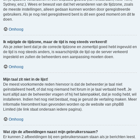
Sydney, enz.). Wees er bewust van dat het veranderen van de tijdzone, zoals
de meeste instellingen, alleen gedaan kunnen worden door geregistreerde
gebruikers. Als je nog niet geregistreerd bent is dit een goed moment om dit te
doen.
Omhoog
Ik wijzigde de tijdzone, maar de tijd is nog steeds verkeerd!
Als je zeker bent dat je de correcte tijdzone en zomertijd goed hebt ingevuld en
de tijd is nog steeds anders, is waarschijnlijk de tijd op de server verkeerd
ingesteld en zullen de beheerders een aanpassing moeten doen.
Omhoog
Mijn taal zit niet in de lijst!
De meest voorkomende reden hiervoor is dat de beheerder je taal niet
geïnstalleerd heeft, of dat nog niemand het forum in je taal vertaald heeft. Je
kunt altijd aan de beheerder vragen of hij het talenpakket, dat je nodig hebt, wil
installeren. Indien het nog niet bestaat, mag je gerust de vertaling maken. Meer
informatie hieromtrent kan gevonden worden op de website van phpBB
Limited (de link staat onderaan iedere pagina).
Omhoog
Wat zijn de afbeeldingen naast mijn gebruikersnaam?
Er kunnen 2 afbeeldingen bij een gebruikersnaam staan als je berichten leest.