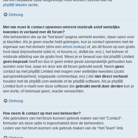
dat een bepaalde optie toegevoegd moet worden, bezoek dan de
phpBB Ideeën sectie
.
Omhoog
Met wie moet ik contact opnemen omtrent misbruik en/of wettelijke
kwesties in verband met dit forum?
Alle beheerders die op de "het team"-pagina vermeld worden, staan open voor
je klachten. Als je geen reactie hebt gekregen, kun je contact opnemen met de
eigenaar van het domein (dmv een
whois lookup
) of, als dit forum op een gratis
host staat (bijvoorbeeld xsbb.nl, nl.forums.cc, dotbb.be, enz.), het beheer of
misbruik-afdeling van de gratis host. Wees je er bewust van dat phpBB Limited
geen inspraak
heeft en dus in geen enkel geval aansprakelijk gehouden kan
worden over hoe, waar en door wie dit forum gebruikt wordt. Neem
geen
contact op met phpBB Limited met vragen over wettelijke kwesties (zoals
aanspreekbaarheid, ongepaste commentaar, enz.) die
niet direct verband
houden met de phpBB.com-website of de phpBB-software. Als je phpBB
Limited toch e-mailt over deze software die
gebruikt wordt door derden
kun je
een korte, of helemaal geen, reactie verwachten.
Omhoog
Hoe neem ik contact op met een beheerder?
Alle gebruikers van het forum kunnen gebruik maken van het “Contact”-
formulier als deze optie is ingeschakeld door de beheerders.
Leden van het forum kunnen ook gebruik maken van de “Het Team”-link.