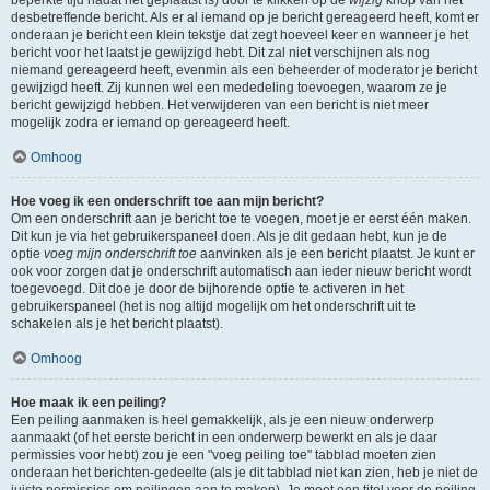
beperkte tijd nadat het geplaatst is) door te klikken op de
wijzig
knop van het
desbetreffende bericht. Als er al iemand op je bericht gereageerd heeft, komt er
onderaan je bericht een klein tekstje dat zegt hoeveel keer en wanneer je het
bericht voor het laatst je gewijzigd hebt. Dit zal niet verschijnen als nog
niemand gereageerd heeft, evenmin als een beheerder of moderator je bericht
gewijzigd heeft. Zij kunnen wel een mededeling toevoegen, waarom ze je
bericht gewijzigd hebben. Het verwijderen van een bericht is niet meer
mogelijk zodra er iemand op gereageerd heeft.
Omhoog
Hoe voeg ik een onderschrift toe aan mijn bericht?
Om een onderschrift aan je bericht toe te voegen, moet je er eerst één maken.
Dit kun je via het gebruikerspaneel doen. Als je dit gedaan hebt, kun je de
optie
voeg mijn onderschrift toe
aanvinken als je een bericht plaatst. Je kunt er
ook voor zorgen dat je onderschrift automatisch aan ieder nieuw bericht wordt
toegevoegd. Dit doe je door de bijhorende optie te activeren in het
gebruikerspaneel (het is nog altijd mogelijk om het onderschrift uit te
schakelen als je het bericht plaatst).
Omhoog
Hoe maak ik een peiling?
Een peiling aanmaken is heel gemakkelijk, als je een nieuw onderwerp
aanmaakt (of het eerste bericht in een onderwerp bewerkt en als je daar
permissies voor hebt) zou je een "voeg peiling toe" tabblad moeten zien
onderaan het berichten-gedeelte (als je dit tabblad niet kan zien, heb je niet de