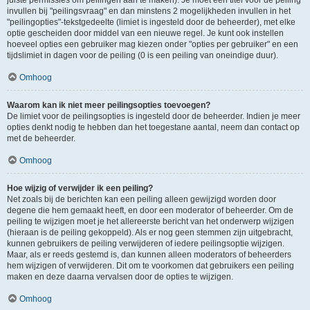
juiste permissies om peilingen aan te maken). Je moet een titel voor de peiling
invullen bij "peilingsvraag" en dan minstens 2 mogelijkheden invullen in het
"peilingopties"-tekstgedeelte (limiet is ingesteld door de beheerder), met elke
optie gescheiden door middel van een nieuwe regel. Je kunt ook instellen
hoeveel opties een gebruiker mag kiezen onder "opties per gebruiker" en een
tijdslimiet in dagen voor de peiling (0 is een peiling van oneindige duur).
Omhoog
Waarom kan ik niet meer peilingsopties toevoegen?
De limiet voor de peilingsopties is ingesteld door de beheerder. Indien je meer
opties denkt nodig te hebben dan het toegestane aantal, neem dan contact op
met de beheerder.
Omhoog
Hoe wijzig of verwijder ik een peiling?
Net zoals bij de berichten kan een peiling alleen gewijzigd worden door
degene die hem gemaakt heeft, en door een moderator of beheerder. Om de
peiling te wijzigen moet je het allereerste bericht van het onderwerp wijzigen
(hieraan is de peiling gekoppeld). Als er nog geen stemmen zijn uitgebracht,
kunnen gebruikers de peiling verwijderen of iedere peilingsoptie wijzigen.
Maar, als er reeds gestemd is, dan kunnen alleen moderators of beheerders
hem wijzigen of verwijderen. Dit om te voorkomen dat gebruikers een peiling
maken en deze daarna vervalsen door de opties te wijzigen.
Omhoog