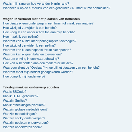
Wat is mijn rang en hoe verander ik mijn rang?
Wanneer ik op de e-maillink van een gebruiker klik, moet ik me aanmelden?
Vragen in verband met het plaatsen van berichten
Hoe plaats ik een onderwerp in een forum of maak een reactie?
Hoe wijzig of verwijder ik een bericht?
Hoe voeg ik een onderschrift toe aan mijn bericht?
Hoe maak ik een peiling?
Waarom kan ik niet meer peilingsopties toevoegen?
Hoe wijzig of verwijder ik een peiling?
Waarom kan ik een bepaald forum niet openen?
Waarom kan ik geen bijlagen toevoegen?
Waarom ontving ik een waarschuwing?
Hoe kan ik berichten aan een moderator melden?
Waarvoor dient de "Opslaan"-knop bij het plaatsen van een bericht?
Waarom moet mijn bericht goedgekeurd worden?
Hoe bump ik mijn onderwerp?
Tekstopmaak en onderwerp soorten
Wat is BBCode?
Kan ik HTML gebruiken?
Wat zijn Smilies?
Kan ik afbeeldingen plaatsen?
Wat zijn globale mededelingen?
Wat zijn mededelingen?
Wat zijn sticky onderwerpen?
Wat zijn gesloten onderwerpen?
Wat zijn onderwerpiconen?