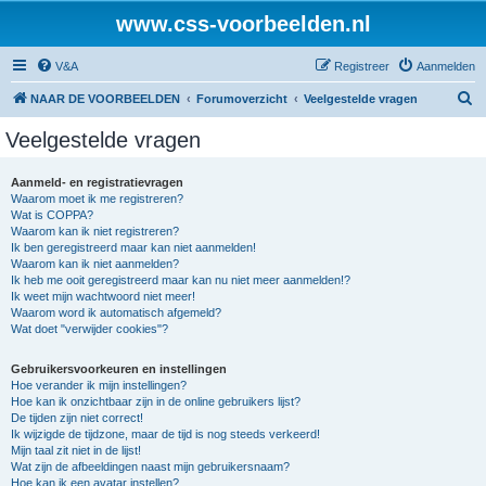
www.css-voorbeelden.nl
V&A
Registreer
Aanmelden
Z
NAAR DE VOORBEELDEN
Forumoverzicht
Veelgestelde vragen
o
Veelgestelde vragen
e
k
Aanmeld- en registratievragen
Waarom moet ik me registreren?
Wat is COPPA?
Waarom kan ik niet registreren?
Ik ben geregistreerd maar kan niet aanmelden!
Waarom kan ik niet aanmelden?
Ik heb me ooit geregistreerd maar kan nu niet meer aanmelden!?
Ik weet mijn wachtwoord niet meer!
Waarom word ik automatisch afgemeld?
Wat doet "verwijder cookies"?
Gebruikersvoorkeuren en instellingen
Hoe verander ik mijn instellingen?
Hoe kan ik onzichtbaar zijn in de online gebruikers lijst?
De tijden zijn niet correct!
Ik wijzigde de tijdzone, maar de tijd is nog steeds verkeerd!
Mijn taal zit niet in de lijst!
Wat zijn de afbeeldingen naast mijn gebruikersnaam?
Hoe kan ik een avatar instellen?