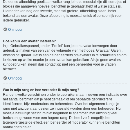
De eerste afbeelding geeft aan welke rang je hebt, meestal zijn dit sterretjes of
blokjes die aangeven hoeveel berichten je geplaatst hebt of wat je status is.
Hieronder kan nog een tweede, meestal grotere, afbeelding staan, beter
bekend als een avatar. Deze afbeelding is meestal uniek of persoonlijk voor
iedere gebruiker.
Omhoog
Hoe kan ik een avatar instellen?
In je Gebruikerspaneel, onder “Profiel” kun je een avatar toevoegen door
gebruik te maken van één van de volgende vier methodes: Gravatar, Galerij,
Afstand of Upload. Het is aan de beheerders om avatars in te schakelen en om
te kiezen op welke manier je een avatar kan gebruiken. Als je geen avatars
kunt gebruiken, neem dan contact op met een beheerder voor je vragen
hierover.
Omhoog
Wat is mijn rang en hoe verander ik mijn rang?
Rangen, welke verschijnen onder je gebruikersnaam, geven een indicatie over
het aantal berchten dat je hebt gemaakt of om bepaalde gebruikers te
identificeren, bijv. moderators en beheerders. Over het algemeen kun je je
rang niet wijzigen, aangezien ze ingesteld worden door een beheerder. Nu
moet je natuurlijk het forum niet beginnen te spammen met onzinnig veel
berichten, gewoon voor een hogere rang. Dit heeft zelfs mogelijk het
tegenovergestelde effect, een beheerder of moderator kunnen je berichten
aantal doen dalen.