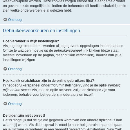
weer verwijderd worden. Deze cookies zorgen ervoor dat je aangemeld wordt
en geven ook de mogelijkheid, indien de beheerder dit heeft inschakeld, om te
zien welke onderwerpen je al gelezen hebt.
Omhoog
Gebruikersvoorkeuren en instellingen
Hoe verander ik mijn instellingen?
Als je geregistreerd bent, worden al je gegevens opgeslagen in de database.
Om ze te wijzigen moet je op de
gebruikerspaneel
link klikken (deze staat
meestal bovenaan op de pagina, maar dit kan verschillen), daarna kun je je
instellingen wijzigen.
Omhoog
Hoe kan ik onzichtbaar zijn in de online gebruikers lijst?
In het gebruikerspaneel onder "foruminstellingen", vind je de optie
Verberg
mijn online status
. Als je deze optie activeert zul je onzichtbaar zijn voor
iedereen, behalve voor beheerders, moderators en jezelf.
Omhoog
De tijden zijn niet correct!
Het is mogelijk dat de tijd die gegeven wordt van een andere tijdzone is dan
waarin jij woont. Als dit het geval is, moet je naar het gebruikerspaneel gaan
en je tijdzone veranderen in een bepaald gebied (vb: Amsterdam, New York,