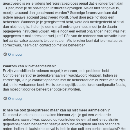
geactiveerd is en je tijdens het registratieproces opgaf dat je jonger bent dan
13 jaar, moet je de ontvangen instructies opvolgen. Als dit niet het geval is,
moet je account dan geactiveerd worden? Sommige forums vereisen dat
iedere nieuwe account geactiveerd wordt, ofwel door jezelf of door een
beheerder. Wanneer je je geregistreerd hebt, werd ook medegedeeld of dit al
dan niet nodig is. Indien je een e-mail ontvangen hebt, moet je de daarin
opgegeven instructies volgen. Als je nooit een e-mail ontvangen hebt, was het
opgegeven e-mailadres dan wel juist? Één van de redenen van activatie is om
het aantal valse accounts te doen dalen. Als je zeker bent dat je e-mailadres
correct was, neem dan contact op met de beheerder.
Omhoog
Waarom kan ik niet aanmelden?
Er zijn verschillende redenen mogelijk waarom je dit probleem hebt.
Controleer eerst of je gebruikersnaam en wachtwoord kloppen. Indien ze
correct zijn, kun je contact opnemen met de beheerder om er zeker van te zijn
dat je niet verbannen bent. Het is ook mogelijk dat de forumconfiguratie fout is,
dan moet dit door de beheerder opgelost worden.
Omhoog
Ik heb me ooit geregistreerd maar kan nu niet meer aanmelden!?
De meest voorkomende oorzaken hiervoor zijn: je gaf een verkeerde
gebruikersnaam of wachtwoord op (controleer de e-mail met je registratie
gegevens) of een beheerder heeft je account verwijderd om één of andere
reden. Indien dit laatste het geval is, heb je dan ooit een bericht geplaatst? Het