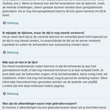
Sydney, enz.). Wees er bewust van dat het veranderen van de tijdzone, zoals
de meeste instellingen, alleen gedaan kunnen worden door geregistreerde
gebruikers. Als je nog niet geregistreerd bent is dit een goed moment om dit te
doen.
Omhoog
Ik wijzigde de tijdzone, maar de tijd is nog steeds verkeerd!
Als je zeker bent dat je de correcte tijdzone en zomertijd goed hebt ingevuld en
de tijd is nog steeds anders, is waarschijnlijk de tijd op de server verkeerd
ingesteld en zullen de beheerders een aanpassing moeten doen.
Omhoog
Mijn taal zit niet in de lijst!
De meest voorkomende reden hiervoor is dat de beheerder je taal niet
geïnstalleerd heeft, of dat nog niemand het forum in je taal vertaald heeft. Je
kunt altijd aan de beheerder vragen of hij het talenpakket, dat je nodig hebt, wil
installeren. Indien het nog niet bestaat, mag je gerust de vertaling maken. Meer
informatie hieromtrent kan gevonden worden op de website van phpBB
Limited (de link staat onderaan iedere pagina).
Omhoog
Wat zijn de afbeeldingen naast mijn gebruikersnaam?
Er kunnen 2 afbeeldingen bij een gebruikersnaam staan als je berichten leest.