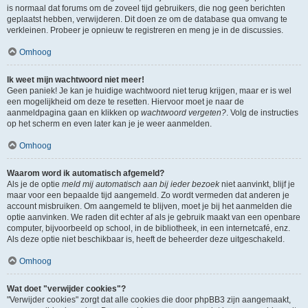
is normaal dat forums om de zoveel tijd gebruikers, die nog geen berichten
geplaatst hebben, verwijderen. Dit doen ze om de database qua omvang te
verkleinen. Probeer je opnieuw te registreren en meng je in de discussies.
Omhoog
Ik weet mijn wachtwoord niet meer!
Geen paniek! Je kan je huidige wachtwoord niet terug krijgen, maar er is wel
een mogelijkheid om deze te resetten. Hiervoor moet je naar de
aanmeldpagina gaan en klikken op
wachtwoord vergeten?
. Volg de instructies
op het scherm en even later kan je je weer aanmelden.
Omhoog
Waarom word ik automatisch afgemeld?
Als je de optie
meld mij automatisch aan bij ieder bezoek
niet aanvinkt, blijf je
maar voor een bepaalde tijd aangemeld. Zo wordt vermeden dat anderen je
account misbruiken. Om aangemeld te blijven, moet je bij het aanmelden die
optie aanvinken. We raden dit echter af als je gebruik maakt van een openbare
computer, bijvoorbeeld op school, in de bibliotheek, in een internetcafé, enz.
Als deze optie niet beschikbaar is, heeft de beheerder deze uitgeschakeld.
Omhoog
Wat doet "verwijder cookies"?
"Verwijder cookies" zorgt dat alle cookies die door phpBB3 zijn aangemaakt,