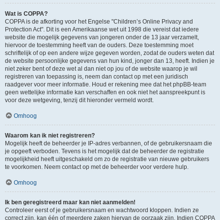
Wat is COPPA?
COPPA is de afkorting voor het Engelse "Children’s Online Privacy and
Protection Act". Dit is een Amerikaanse wet uit 1998 die vereist dat iedere
website die mogelijk gegevens van jongeren onder de 13 jaar verzamelt,
hiervoor de toestemming heeft van de ouders. Deze toestemming moet
schriftelijk of op een andere wijze gegeven worden, zodat de ouders weten dat
de website persoonlijke gegevens van hun kind, jonger dan 13, heeft. Indien je
niet zeker bent of deze wet al dan niet op jou of de website waarop je wil
registreren van toepassing is, neem dan contact op met een juridisch
raadgever voor meer informatie. Houd er rekening mee dat het phpBB-team
geen wettelijke informatie kan verschaffen en ook niet het aanspreekpunt is
voor deze wetgeving, tenzij dit hieronder vermeld wordt.
Omhoog
Waarom kan ik niet registreren?
Mogelijk heeft de beheerder je IP-adres verbannen, of de gebruikersnaam die
je opgeeft verboden. Tevens is het mogelijk dat de beheerder de registratie
mogelijkheid heeft uitgeschakeld om zo de registratie van nieuwe gebruikers
te voorkomen. Neem contact op met de beheerder voor verdere hulp.
Omhoog
Ik ben geregistreerd maar kan niet aanmelden!
Controleer eerst of je gebruikersnaam en wachtwoord kloppen. Indien ze
correct zijn, kan één of meerdere zaken hiervan de oorzaak zijn. Indien COPPA