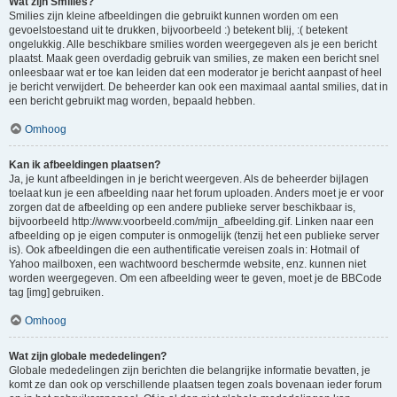
Wat zijn Smilies?
Smilies zijn kleine afbeeldingen die gebruikt kunnen worden om een
gevoelstoestand uit te drukken, bijvoorbeeld :) betekent blij, :( betekent
ongelukkig. Alle beschikbare smilies worden weergegeven als je een bericht
plaatst. Maak geen overdadig gebruik van smilies, ze maken een bericht snel
onleesbaar wat er toe kan leiden dat een moderator je bericht aanpast of heel
je bericht verwijdert. De beheerder kan ook een maximaal aantal smilies, dat in
een bericht gebruikt mag worden, bepaald hebben.
Omhoog
Kan ik afbeeldingen plaatsen?
Ja, je kunt afbeeldingen in je bericht weergeven. Als de beheerder bijlagen
toelaat kun je een afbeelding naar het forum uploaden. Anders moet je er voor
zorgen dat de afbeelding op een andere publieke server beschikbaar is,
bijvoorbeeld http://www.voorbeeld.com/mijn_afbeelding.gif. Linken naar een
afbeelding op je eigen computer is onmogelijk (tenzij het een publieke server
is). Ook afbeeldingen die een authentificatie vereisen zoals in: Hotmail of
Yahoo mailboxen, een wachtwoord beschermde website, enz. kunnen niet
worden weergegeven. Om een afbeelding weer te geven, moet je de BBCode
tag [img] gebruiken.
Omhoog
Wat zijn globale mededelingen?
Globale mededelingen zijn berichten die belangrijke informatie bevatten, je
komt ze dan ook op verschillende plaatsen tegen zoals bovenaan ieder forum