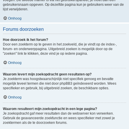
voegen. De tweede manier is via het gebruikerspaneel, je moet dan een
gebruikersnaam opgeven. Op dezelfde pagina kun je gebruikers weer van de
lijst verwijderen.
Omhoog
Forums doorzoeken
Hoe doorzoek ik het forum?
Door een zoekterm op te geven in het zoekveld, die je vindt op de index-,
forum- en onderwerppagina. Uitgebreid zoeken is mogelijk door op de
"zoeken" link te klikken, deze vind je op iedere pagina.
Omhoog
Waarom levert mijn zoekopdracht geen resultaten op?
Je zoekterm was hoogstwaarschijnlijk niet specifiek genoeg en bevatte
mogelijk teveel termen die niet door phpBB3 geïndexeerd worden. Wees
specifieker en gebruik, bij uitgebreid zoeken, de beschikbare opties.
Omhoog
Waarom resulteert mijn zoekopdracht in een lege pagina?
Je zoekopdracht gaf meer resultaten dan de webserver kon verwerken.
Gebruik de geavanceerde zoekfunctie en wees specifieker met zowel je
zoektermen als de te doorzoeken forums.