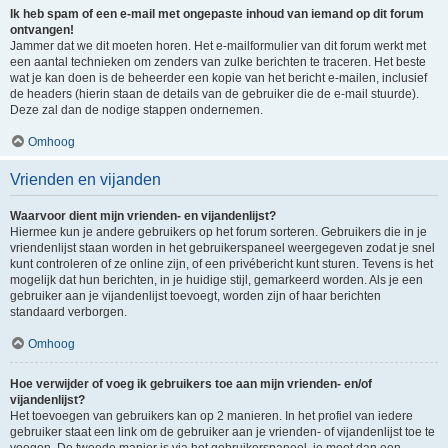
Ik heb spam of een e-mail met ongepaste inhoud van iemand op dit forum
ontvangen!
Jammer dat we dit moeten horen. Het e-mailformulier van dit forum werkt met
een aantal technieken om zenders van zulke berichten te traceren. Het beste
wat je kan doen is de beheerder een kopie van het bericht e-mailen, inclusief
de headers (hierin staan de details van de gebruiker die de e-mail stuurde).
Deze zal dan de nodige stappen ondernemen.
Omhoog
Vrienden en vijanden
Waarvoor dient mijn vrienden- en vijandenlijst?
Hiermee kun je andere gebruikers op het forum sorteren. Gebruikers die in je
vriendenlijst staan worden in het gebruikerspaneel weergegeven zodat je snel
kunt controleren of ze online zijn, of een privébericht kunt sturen. Tevens is het
mogelijk dat hun berichten, in je huidige stijl, gemarkeerd worden. Als je een
gebruiker aan je vijandenlijst toevoegt, worden zijn of haar berichten
standaard verborgen.
Omhoog
Hoe verwijder of voeg ik gebruikers toe aan mijn vrienden- en/of
vijandenlijst?
Het toevoegen van gebruikers kan op 2 manieren. In het profiel van iedere
gebruiker staat een link om de gebruiker aan je vrienden- of vijandenlijst toe te