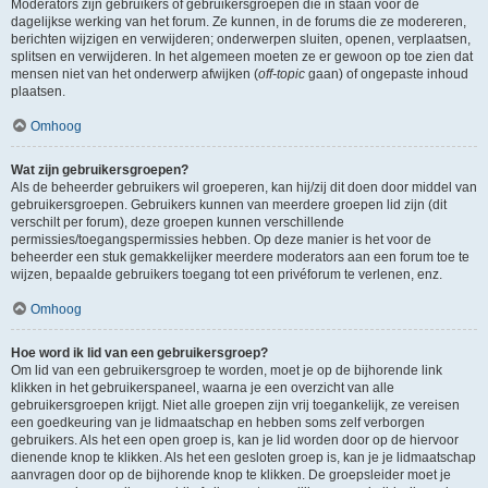
Moderators zijn gebruikers of gebruikersgroepen die in staan voor de
dagelijkse werking van het forum. Ze kunnen, in de forums die ze modereren,
berichten wijzigen en verwijderen; onderwerpen sluiten, openen, verplaatsen,
splitsen en verwijderen. In het algemeen moeten ze er gewoon op toe zien dat
mensen niet van het onderwerp afwijken (
off-topic
gaan) of ongepaste inhoud
plaatsen.
Omhoog
Wat zijn gebruikersgroepen?
Als de beheerder gebruikers wil groeperen, kan hij/zij dit doen door middel van
gebruikersgroepen. Gebruikers kunnen van meerdere groepen lid zijn (dit
verschilt per forum), deze groepen kunnen verschillende
permissies/toegangspermissies hebben. Op deze manier is het voor de
beheerder een stuk gemakkelijker meerdere moderators aan een forum toe te
wijzen, bepaalde gebruikers toegang tot een privéforum te verlenen, enz.
Omhoog
Hoe word ik lid van een gebruikersgroep?
Om lid van een gebruikersgroep te worden, moet je op de bijhorende link
klikken in het gebruikerspaneel, waarna je een overzicht van alle
gebruikersgroepen krijgt. Niet alle groepen zijn vrij toegankelijk, ze vereisen
een goedkeuring van je lidmaatschap en hebben soms zelf verborgen
gebruikers. Als het een open groep is, kan je lid worden door op de hiervoor
dienende knop te klikken. Als het een gesloten groep is, kan je je lidmaatschap
aanvragen door op de bijhorende knop te klikken. De groepsleider moet je