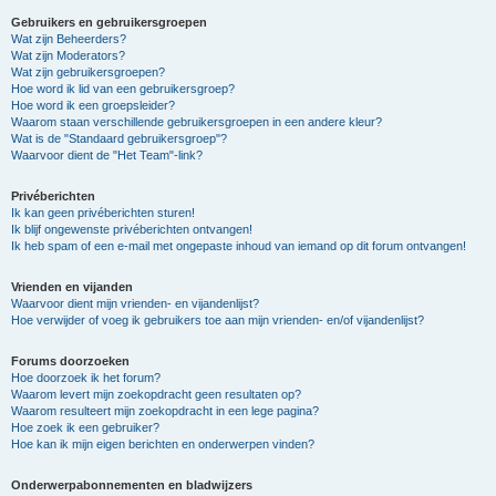
Gebruikers en gebruikersgroepen
Wat zijn Beheerders?
Wat zijn Moderators?
Wat zijn gebruikersgroepen?
Hoe word ik lid van een gebruikersgroep?
Hoe word ik een groepsleider?
Waarom staan verschillende gebruikersgroepen in een andere kleur?
Wat is de "Standaard gebruikersgroep"?
Waarvoor dient de "Het Team"-link?
Privéberichten
Ik kan geen privéberichten sturen!
Ik blijf ongewenste privéberichten ontvangen!
Ik heb spam of een e-mail met ongepaste inhoud van iemand op dit forum ontvangen!
Vrienden en vijanden
Waarvoor dient mijn vrienden- en vijandenlijst?
Hoe verwijder of voeg ik gebruikers toe aan mijn vrienden- en/of vijandenlijst?
Forums doorzoeken
Hoe doorzoek ik het forum?
Waarom levert mijn zoekopdracht geen resultaten op?
Waarom resulteert mijn zoekopdracht in een lege pagina?
Hoe zoek ik een gebruiker?
Hoe kan ik mijn eigen berichten en onderwerpen vinden?
Onderwerpabonnementen en bladwijzers