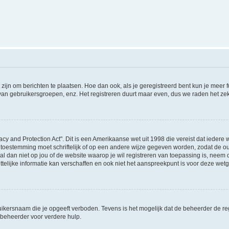
 zijn om berichten te plaatsen. Hoe dan ook, als je geregistreerd bent kun je meer
 van gebruikersgroepen, enz. Het registreren duurt maar even, dus we raden het ze
acy and Protection Act". Dit is een Amerikaanse wet uit 1998 die vereist dat ieder
 toestemming moet schriftelijk of op een andere wijze gegeven worden, zodat de 
et al dan niet op jou of de website waarop je wil registreren van toepassing is, nee
lijke informatie kan verschaffen en ook niet het aanspreekpunt is voor deze wetge
ikersnaam die je opgeeft verboden. Tevens is het mogelijk dat de beheerder de regi
beheerder voor verdere hulp.