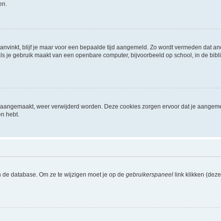
en.
aanvinkt, blijf je maar voor een bepaalde tijd aangemeld. Zo wordt vermeden dat a
ls je gebruik maakt van een openbare computer, bijvoorbeeld op school, in de biblio
ijn aangemaakt, weer verwijderd worden. Deze cookies zorgen ervoor dat je aangem
en hebt.
n de database. Om ze te wijzigen moet je op de
gebruikerspaneel
link klikken (dez