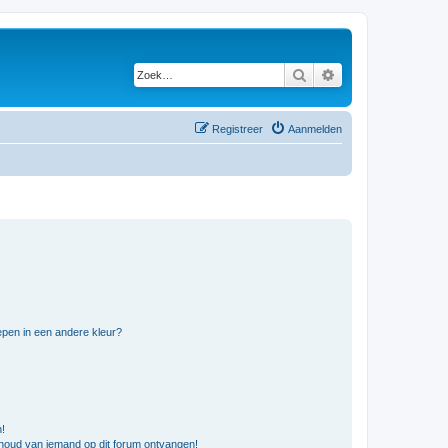
Zoek
Uitgebreid zoeken
Registreer
Aanmelden
pen in een andere kleur?
n!
nhoud van iemand op dit forum ontvangen!