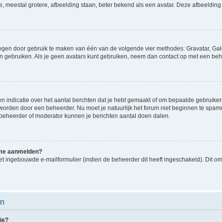
e, meestal grotere, afbeelding staan, beter bekend als een avatar. Deze afbeelding 
oegen door gebruik te maken van één van de volgende vier methodes: Gravatar, Gale
n gebruiken. Als je geen avatars kunt gebruiken, neem dan contact op met een beh
indicatie over het aantal berchten dat je hebt gemaakt of om bepaalde gebruikers 
d worden door een beheerder. Nu moet je natuurlijk het forum niet beginnen te sp
en beheerder of moderator kunnen je berichten aantal doen dalen.
k me aanmelden?
t ingebouwde e-mailformulier (indien de beheerder dit heeft ingeschakeld). Dit o
en
ie?