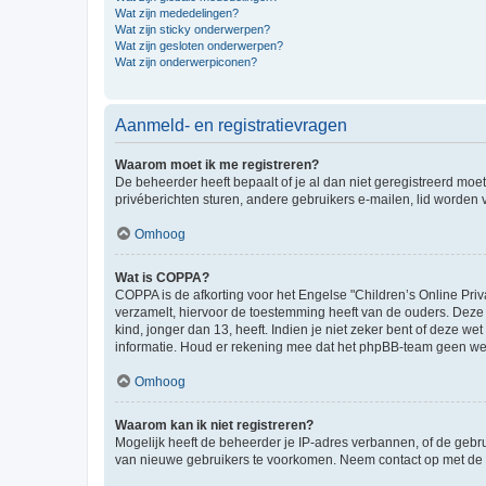
Wat zijn mededelingen?
Wat zijn sticky onderwerpen?
Wat zijn gesloten onderwerpen?
Wat zijn onderwerpiconen?
Aanmeld- en registratievragen
Waarom moet ik me registreren?
De beheerder heeft bepaalt of je al dan niet geregistreerd moet
privéberichten sturen, andere gebruikers e-mailen, lid worden
Omhoog
Wat is COPPA?
COPPA is de afkorting voor het Engelse "Children’s Online Priv
verzamelt, hiervoor de toestemming heeft van de ouders. Deze
kind, jonger dan 13, heeft. Indien je niet zeker bent of deze w
informatie. Houd er rekening mee dat het phpBB-team geen wette
Omhoog
Waarom kan ik niet registreren?
Mogelijk heeft de beheerder je IP-adres verbannen, of de gebru
van nieuwe gebruikers te voorkomen. Neem contact op met de 