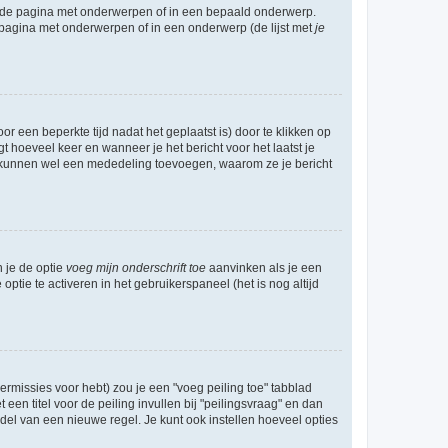
l de pagina met onderwerpen of in een bepaald onderwerp.
 pagina met onderwerpen of in een onderwerp (de lijst met
je
r een beperkte tijd nadat het geplaatst is) door te klikken op
gt hoeveel keer en wanneer je het bericht voor het laatst je
Zij kunnen wel een mededeling toevoegen, waarom ze je bericht
n je de optie
voeg mijn onderschrift toe
aanvinken als je een
optie te activeren in het gebruikerspaneel (het is nog altijd
rmissies voor hebt) zou je een "voeg peiling toe" tabblad
een titel voor de peiling invullen bij "peilingsvraag" en dan
ddel van een nieuwe regel. Je kunt ook instellen hoeveel opties