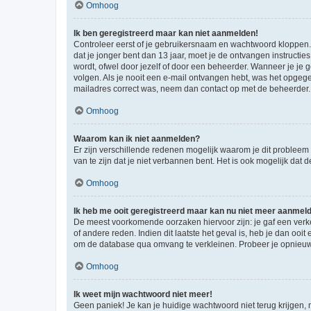
Omhoog
Ik ben geregistreerd maar kan niet aanmelden!
Controleer eerst of je gebruikersnaam en wachtwoord kloppen. I
dat je jonger bent dan 13 jaar, moet je de ontvangen instructi
wordt, ofwel door jezelf of door een beheerder. Wanneer je je 
volgen. Als je nooit een e-mail ontvangen hebt, was het opgege
mailadres correct was, neem dan contact op met de beheerder.
Omhoog
Waarom kan ik niet aanmelden?
Er zijn verschillende redenen mogelijk waarom je dit probleem
van te zijn dat je niet verbannen bent. Het is ook mogelijk dat
Omhoog
Ik heb me ooit geregistreerd maar kan nu niet meer aanmel
De meest voorkomende oorzaken hiervoor zijn: je gaf een verk
of andere reden. Indien dit laatste het geval is, heb je dan oo
om de database qua omvang te verkleinen. Probeer je opnieuw t
Omhoog
Ik weet mijn wachtwoord niet meer!
Geen paniek! Je kan je huidige wachtwoord niet terug krijgen,