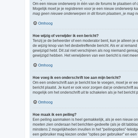
Om een nieuw onderwerp in één van de forums te plaatsen of 
Mogelijk moet je je registreren voor je een nieuw onderwerp k
mag geen nieuwe onderwerpen in dit forum plaatsen, je mag ni
Omhoog
Hoe wijzig of verwijder ik een bericht?
Tenzij je de beheerder of een moderator bent, kun je alleen je 
de
wijzig
knop van het desbetreffende bericht. Als er al iemand o
gewijzigd hebt. Dit zal niet verschijnen als nog niemand gere
gewijzigd hebben. Het verwijderen van een bericht is niet mee
Omhoog
Hoe voeg ik een onderschrift toe aan mijn bericht?
Om een onderschrift aan je bericht toe te voegen, moet je er ee
bericht plaatst. Je kunt er ook voor zorgen dat je onderschrift 
mogelijk om het onderschrift uit te schakelen als je het bericht p
Omhoog
Hoe maak ik een peiling?
Een peiling aanmaken is heel gemakkelijk, als je een nieuw ond
moeten zien onderaan het berichten-gedeelte (als je dit tabblad 
minstens 2 mogelijkheden invullen in het "peilingopties"-tekstg
een gebruiker mag kiezen onder "opties per gebruiker" en een ti