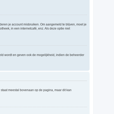
nderen je account misbruiken. Om aangemeld te blijven, moet je
theek, in een internetcafé, enz. Als deze optie niet
eld wordt en geven ook de mogelijkheid, indien de beheerder
e staat meestal bovenaan op de pagina, maar dit kan