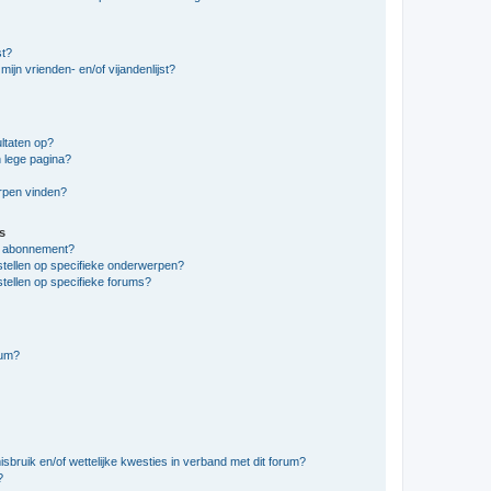
st?
ijn vrienden- en/of vijandenlijst?
ltaten op?
 lege pagina?
erpen vinden?
s
en abonnement?
stellen op specifieke onderwerpen?
tellen op specifieke forums?
rum?
bruik en/of wettelijke kwesties in verband met dit forum?
?