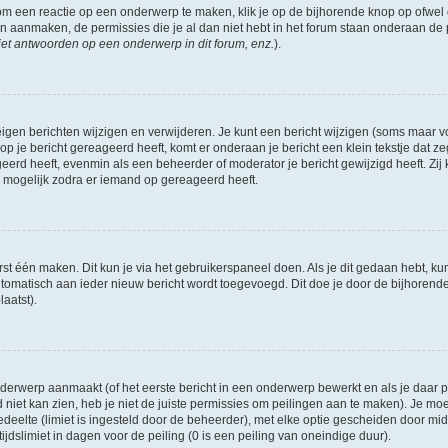
om een reactie op een onderwerp te maken, klik je op de bijhorende knop op ofwe
an aanmaken, de permissies die je al dan niet hebt in het forum staan onderaan de
et antwoorden op een onderwerp in dit forum, enz.
).
eigen berichten wijzigen en verwijderen. Je kunt een bericht wijzigen (soms maar voo
p je bericht gereageerd heeft, komt er onderaan je bericht een klein tekstje dat ze
ageerd heeft, evenmin als een beheerder of moderator je bericht gewijzigd heeft. 
r mogelijk zodra er iemand op gereageerd heeft.
rst één maken. Dit kun je via het gebruikerspaneel doen. Als je dit gedaan hebt, ku
automatisch aan ieder nieuw bericht wordt toegevoegd. Dit doe je door de bijhorende 
laatst).
erwerp aanmaakt (of het eerste bericht in een onderwerp bewerkt en als je daar pe
niet kan zien, heb je niet de juiste permissies om peilingen aan te maken). Je moet 
edeelte (limiet is ingesteld door de beheerder), met elke optie gescheiden door mi
jdslimiet in dagen voor de peiling (0 is een peiling van oneindige duur).