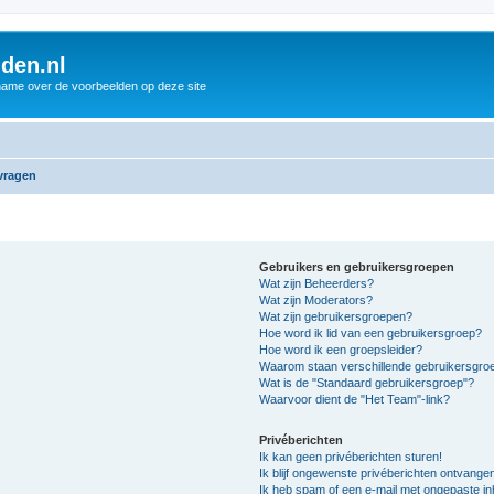
den.nl
name over de voorbeelden op deze site
vragen
Gebruikers en gebruikersgroepen
Wat zijn Beheerders?
Wat zijn Moderators?
Wat zijn gebruikersgroepen?
Hoe word ik lid van een gebruikersgroep?
Hoe word ik een groepsleider?
Waarom staan verschillende gebruikersgroe
Wat is de "Standaard gebruikersgroep"?
Waarvoor dient de "Het Team"-link?
Privéberichten
Ik kan geen privéberichten sturen!
Ik blijf ongewenste privéberichten ontvange
Ik heb spam of een e-mail met ongepaste i