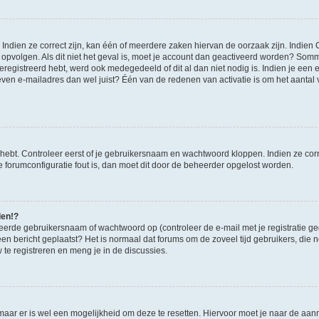
ndien ze correct zijn, kan één of meerdere zaken hiervan de oorzaak zijn. Indien C
es opvolgen. Als dit niet het geval is, moet je account dan geactiveerd worden? S
geregistreerd hebt, werd ook medegedeeld of dit al dan niet nodig is. Indien je een
ven e-mailadres dan wel juist? Één van de redenen van activatie is om het aantal va
 hebt. Controleer eerst of je gebruikersnaam en wachtwoord kloppen. Indien ze cor
 de forumconfiguratie fout is, dan moet dit door de beheerder opgelost worden.
den!?
eerde gebruikersnaam of wachtwoord op (controleer de e-mail met je registratie g
it een bericht geplaatst? Het is normaal dat forums om de zoveel tijd gebruikers, di
e registreren en meng je in de discussies.
 maar er is wel een mogelijkheid om deze te resetten. Hiervoor moet je naar de a