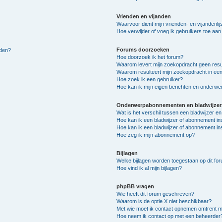
Vrienden en vijanden
Waarvoor dient mijn vrienden- en vijandenlij
Hoe verwijder of voeg ik gebruikers toe aan m
Forums doorzoeken
lden?
Hoe doorzoek ik het forum?
Waarom levert mijn zoekopdracht geen resu
Waarom resulteert mijn zoekopdracht in een
Hoe zoek ik een gebruiker?
Hoe kan ik mijn eigen berichten en onderw
Onderwerpabonnementen en bladwijzer
Wat is het verschil tussen een bladwijzer 
Hoe kan ik een bladwijzer of abonnement in
Hoe kan ik een bladwijzer of abonnement ins
Hoe zeg ik mijn abonnement op?
Bijlagen
Welke bijlagen worden toegestaan op dit fo
Hoe vind ik al mijn bijlagen?
phpBB vragen
Wie heeft dit forum geschreven?
Waarom is de optie X niet beschikbaar?
Met wie moet ik contact opnemen omtrent mis
Hoe neem ik contact op met een beheerder