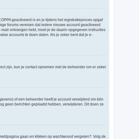
OPPA geactiveerd is en je tijdens het registratieproces opgaf
ommige forums vereisen dat iedere nieuwe account geactiveerd
 e-mail ontvangen hebt, moet je de daarin opgegeven instructies
lse accounts te doen dalen. Als je zeker bent dat je e-
rect zijn, kun je contact opnemen met de beheerder om er zeker
egevens) of een beheerder heeft je account verwijderd om één
e nog geen berichten geplaatst hebben, verwijderen. Dit doen ze
anmeldpagina gaan en klikken op
wachtwoord vergeten?
. Volg de