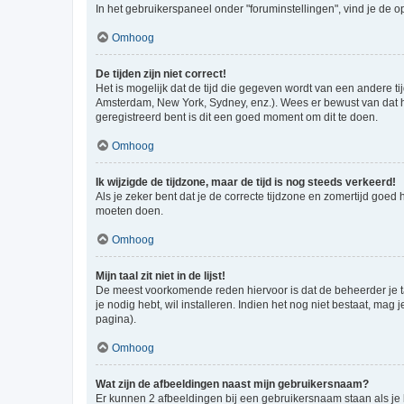
In het gebruikerspaneel onder "foruminstellingen", vind je de o
Omhoog
De tijden zijn niet correct!
Het is mogelijk dat de tijd die gegeven wordt van een andere ti
Amsterdam, New York, Sydney, enz.). Wees er bewust van dat he
geregistreerd bent is dit een goed moment om dit te doen.
Omhoog
Ik wijzigde de tijdzone, maar de tijd is nog steeds verkeerd!
Als je zeker bent dat je de correcte tijdzone en zomertijd goed
moeten doen.
Omhoog
Mijn taal zit niet in de lijst!
De meest voorkomende reden hiervoor is dat de beheerder je taal 
je nodig hebt, wil installeren. Indien het nog niet bestaat, m
pagina).
Omhoog
Wat zijn de afbeeldingen naast mijn gebruikersnaam?
Er kunnen 2 afbeeldingen bij een gebruikersnaam staan als je be