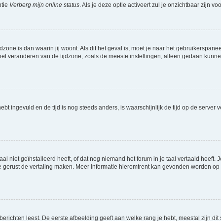
ptie
Verberg mijn online status
. Als je deze optie activeert zul je onzichtbaar zijn 
jdzone is dan waarin jij woont. Als dit het geval is, moet je naar het gebruikerspan
t veranderen van de tijdzone, zoals de meeste instellingen, alleen gedaan kunnen
 hebt ingevuld en de tijd is nog steeds anders, is waarschijnlijk de tijd op de serv
niet geïnstalleerd heeft, of dat nog niemand het forum in je taal vertaald heeft. Je
ag je gerust de vertaling maken. Meer informatie hieromtrent kan gevonden worden o
richten leest. De eerste afbeelding geeft aan welke rang je hebt, meestal zijn dit 