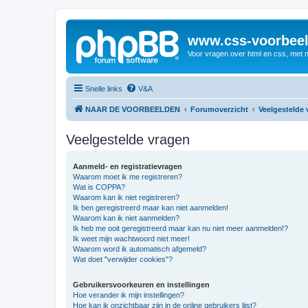
www.css-voorbeel
Voor vragen over html en css, met 
Snelle links
V&A
NAAR DE VOORBEELDEN
Forumoverzicht
Veelgestelde 
Veelgestelde vragen
Aanmeld- en registratievragen
Waarom moet ik me registreren?
Wat is COPPA?
Waarom kan ik niet registreren?
Ik ben geregistreerd maar kan niet aanmelden!
Waarom kan ik niet aanmelden?
Ik heb me ooit geregistreerd maar kan nu niet meer aanmelden!?
Ik weet mijn wachtwoord niet meer!
Waarom word ik automatisch afgemeld?
Wat doet "verwijder cookies"?
Gebruikersvoorkeuren en instellingen
Hoe verander ik mijn instellingen?
Hoe kan ik onzichtbaar zijn in de online gebruikers lijst?