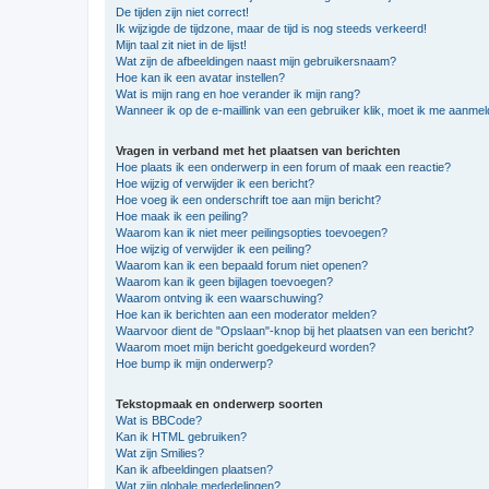
De tijden zijn niet correct!
Ik wijzigde de tijdzone, maar de tijd is nog steeds verkeerd!
Mijn taal zit niet in de lijst!
Wat zijn de afbeeldingen naast mijn gebruikersnaam?
Hoe kan ik een avatar instellen?
Wat is mijn rang en hoe verander ik mijn rang?
Wanneer ik op de e-maillink van een gebruiker klik, moet ik me aanme
Vragen in verband met het plaatsen van berichten
Hoe plaats ik een onderwerp in een forum of maak een reactie?
Hoe wijzig of verwijder ik een bericht?
Hoe voeg ik een onderschrift toe aan mijn bericht?
Hoe maak ik een peiling?
Waarom kan ik niet meer peilingsopties toevoegen?
Hoe wijzig of verwijder ik een peiling?
Waarom kan ik een bepaald forum niet openen?
Waarom kan ik geen bijlagen toevoegen?
Waarom ontving ik een waarschuwing?
Hoe kan ik berichten aan een moderator melden?
Waarvoor dient de "Opslaan"-knop bij het plaatsen van een bericht?
Waarom moet mijn bericht goedgekeurd worden?
Hoe bump ik mijn onderwerp?
Tekstopmaak en onderwerp soorten
Wat is BBCode?
Kan ik HTML gebruiken?
Wat zijn Smilies?
Kan ik afbeeldingen plaatsen?
Wat zijn globale mededelingen?