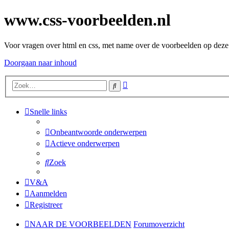
www.css-voorbeelden.nl
Voor vragen over html en css, met name over de voorbeelden op deze 
Doorgaan naar inhoud
Uitgebreid
Zoek
zoeken
Snelle links
Onbeantwoorde onderwerpen
Actieve onderwerpen
Zoek
V&A
Aanmelden
Registreer
NAAR DE VOORBEELDEN
Forumoverzicht