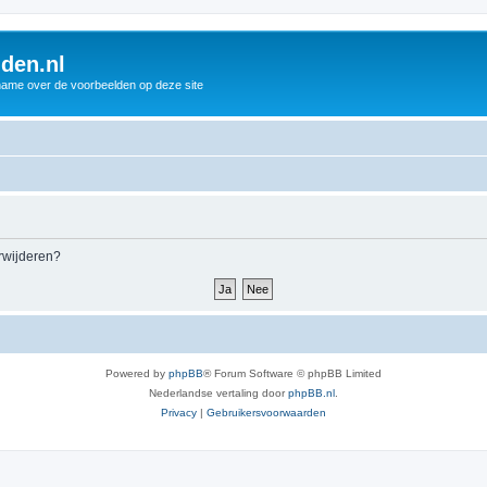
den.nl
name over de voorbeelden op deze site
erwijderen?
Powered by
phpBB
® Forum Software © phpBB Limited
Nederlandse vertaling door
phpBB.nl
.
Privacy
|
Gebruikersvoorwaarden