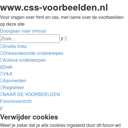
www.css-voorbeelden.nl
Voor vragen over html en css, met name over de voorbeelden
op deze site
Doorgaan naar inhoud
Uitgebreid
Zoek
zoeken
Snelle links
Onbeantwoorde onderwerpen
Actieve onderwerpen
Zoek
V&A
Aanmelden
Registreer
NAAR DE VOORBEELDEN
Forumoverzicht
Zoek
Verwijder cookies
Weet je zeker dat je alle cookies ingesteld door dit forum wil