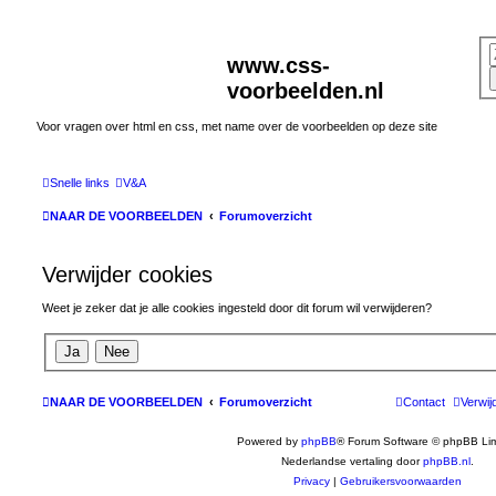
www.css-
voorbeelden.nl
Voor vragen over html en css, met name over de voorbeelden op deze site
Snelle links
V&A
NAAR DE VOORBEELDEN
Forumoverzicht
Verwijder cookies
Weet je zeker dat je alle cookies ingesteld door dit forum wil verwijderen?
NAAR DE VOORBEELDEN
Forumoverzicht
Contact
Verwij
Powered by
phpBB
® Forum Software © phpBB Lim
Nederlandse vertaling door
phpBB.nl
.
Privacy
|
Gebruikersvoorwaarden