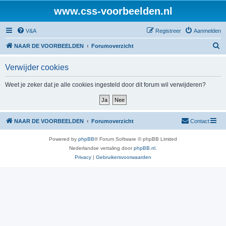
www.css-voorbeelden.nl
V&A
Registreer
Aanmelden
Z
NAAR DE VOORBEELDEN
Forumoverzicht
o
Verwijder cookies
e
k
Weet je zeker dat je alle cookies ingesteld door dit forum wil verwijderen?
NAAR DE VOORBEELDEN
Forumoverzicht
Contact
Powered by
phpBB
® Forum Software © phpBB Limited
Nederlandse vertaling door
phpBB.nl
.
Privacy
|
Gebruikersvoorwaarden