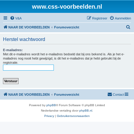
www.css-voorbeelden.nl
V&A
Registreer
Aanmelden
Z
NAAR DE VOORBEELDEN
Forumoverzicht
o
Herstel wachtwoord
e
k
E-mailadres:
Met dit e-mailadres wordt het e-mailadres bedoeld dat bij ons bekend is. Als je het e-
mailadres nog nooit hebt gewijzigd, is dit het e-mailadres dat je hebt gebruikt bij de
registratie.
NAAR DE VOORBEELDEN
Forumoverzicht
Contact
Powered by
phpBB
® Forum Software © phpBB Limited
Nederlandse vertaling door
phpBB.nl
.
Privacy
|
Gebruikersvoorwaarden