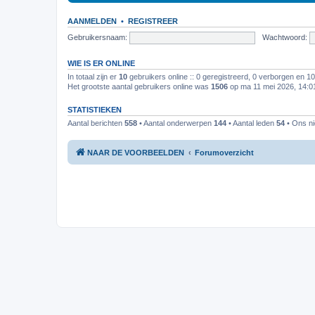
AANMELDEN
•
REGISTREER
Gebruikersnaam:
Wachtwoord:
WIE IS ER ONLINE
In totaal zijn er
10
gebruikers online :: 0 geregistreerd, 0 verborgen en 1
Het grootste aantal gebruikers online was
1506
op ma 11 mei 2026, 14:0
STATISTIEKEN
Aantal berichten
558
• Aantal onderwerpen
144
• Aantal leden
54
• Ons ni
NAAR DE VOORBEELDEN
Forumoverzicht