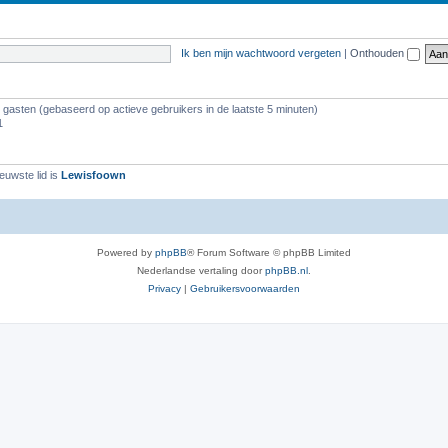
r
p
d
e
w
e
e
r
Ik ben mijn wachtwoord vergeten
|
Onthouden
e
n
r
p
r
w
e
0 gasten (gebaseerd op actieve gebruikers in de laatste 5 minuten)
p
1
e
n
e
r
n
euwste lid is
Lewisfoown
p
e
n
Powered by
phpBB
® Forum Software © phpBB Limited
Nederlandse vertaling door
phpBB.nl
.
Privacy
|
Gebruikersvoorwaarden