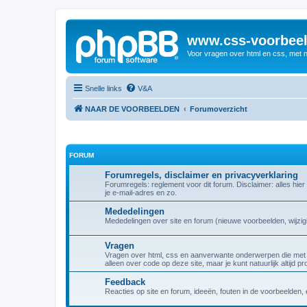
www.css-voorbeel
Voor vragen over html en css, met 
Snelle links
V&A
NAAR DE VOORBEELDEN
Forumoverzicht
FORUM
Forumregels, disclaimer en privacyverklaring
Forumregels: reglement voor dit forum. Disclaimer: alles hier
je e-mail-adres en zo.
Mededelingen
Mededelingen over site en forum (nieuwe voorbeelden, wijzig
Vragen
Vragen over html, css en aanverwante onderwerpen die met h
alleen over code op deze site, maar je kunt natuurlijk altijd pr
Feedback
Reacties op site en forum, ideeën, fouten in de voorbeelden, 