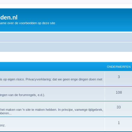
den.nl
name over de voorbeelden op deze site
ONDERWERPEN
O
3
 is op eigen risico. Privacyverklaring: dat we geen enge dingen doen met
n
d
O
108
ingen van de forumregels, e.d.).
e
n
O
33
r
d
et maken van 'n site te maken hebben. In principe, vanwege tijdgebrek,
oberen...
n
w
e
d
e
O
1
r
enz.
e
r
n
w