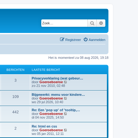
Zoek
Uitgebreid zoeken
Registreer
Aanmelden
Het is momenteel za 08 aug 2026, 19:18
BERICHTEN
LAATSTE BERICHT
L
Privacyverklaring (wat gebeur…
B
3
a
B
door
Goeroeboeroe
a
e
zo 21 nov 2010, 02:48
e
t
k
s
i
L
Bijgewerkt: menu voor kindere…
r
B
109
t
j
a
B
door
Goeroeboeroe
e
k
a
e
wo 29 jul 2026, 10:40
i
b
l
e
t
k
e
a
s
i
L
Re: Een 'pop up' of 'tooltip,…
r
a
B
442
c
r
t
j
a
B
door
Goeroeboeroe
i
t
e
k
a
e
di 04 nov 2025, 14:50
c
s
e
h
i
b
l
t
k
h
t
e
a
s
i
t
L
e
Re: html en css
r
r
a
t
B
2
c
t
j
a
b
B
door
Goeroeboeroe
i
t
e
k
a
e
e
wo 05 jan 2011, 12:11
c
s
i
b
l
e
e
h
t
r
k