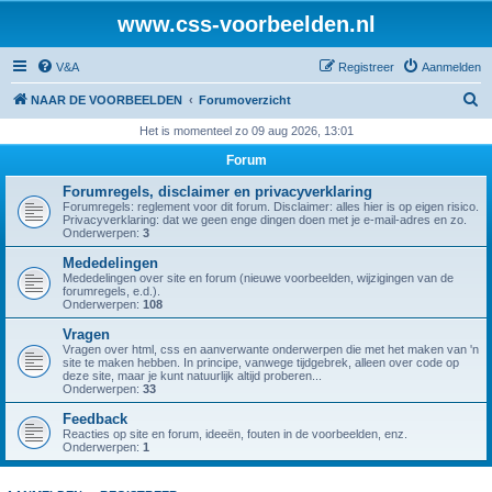
www.css-voorbeelden.nl
V&A
Registreer
Aanmelden
Z
NAAR DE VOORBEELDEN
Forumoverzicht
o
Het is momenteel zo 09 aug 2026, 13:01
e
Forum
k
Forumregels, disclaimer en privacyverklaring
Forumregels: reglement voor dit forum. Disclaimer: alles hier is op eigen risico.
Privacyverklaring: dat we geen enge dingen doen met je e-mail-adres en zo.
Onderwerpen:
3
Mededelingen
Mededelingen over site en forum (nieuwe voorbeelden, wijzigingen van de
forumregels, e.d.).
Onderwerpen:
108
Vragen
Vragen over html, css en aanverwante onderwerpen die met het maken van 'n
site te maken hebben. In principe, vanwege tijdgebrek, alleen over code op
deze site, maar je kunt natuurlijk altijd proberen...
Onderwerpen:
33
Feedback
Reacties op site en forum, ideeën, fouten in de voorbeelden, enz.
Onderwerpen:
1