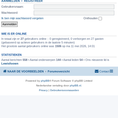
AANMELDEN
•
REGISTREER
Gebruikersnaam:
Wachtwoord:
Ik ben mijn wachtwoord vergeten
Onthouden
WIE IS ER ONLINE
In totaal zijn er
27
gebruikers online :: 0 geregistreerd, 0 verborgen en 27 gasten
(gebaseerd op actieve gebruikers in de laatste 5 minuten)
Het grootste aantal gebruikers online was
1506
op ma 11 mei 2026, 14:01
STATISTIEKEN
Aantal berichten
558
• Aantal onderwerpen
144
• Aantal leden
54
• Ons nieuwste lid is
Lewisfoown
NAAR DE VOORBEELDEN
Forumoverzicht
Contact
Powered by
phpBB
® Forum Software © phpBB Limited
Nederlandse vertaling door
phpBB.nl
.
Privacy
|
Gebruikersvoorwaarden