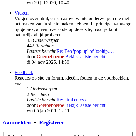
wo 29 jul 2026, 10:40
Vragen
Vragen over html, css en aanverwante onderwerpen die met
het maken van 'n site te maken hebben. In principe, vanwege
tijdgebrek, alleen over code op deze site, maar je kunt
natuurlijk altijd proberen...
33
Onderwerpen
442
Berichten
Laatste bericht
Re: Een 'pop up' of 'tooltip,…
door
Goeroeboeroe
Bekijk laatste bericht
di 04 nov 2025, 14:50
Feedback
Reacties op site en forum, ideeën, fouten in de voorbeelden,
enz.
1
Onderwerpen
2
Berichten
Laatste bericht
Re: html en css
door
Goeroeboeroe
Bekijk laatste bericht
wo 05 jan 2011, 12:11
Aanmelden
•
Registreer