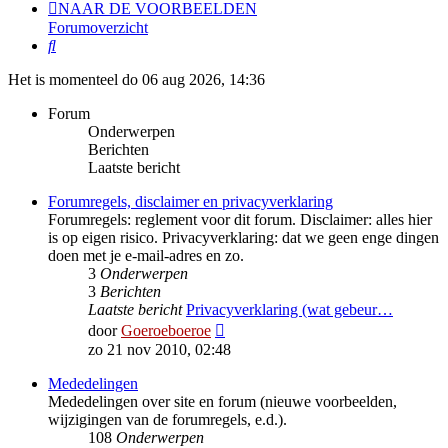
NAAR DE VOORBEELDEN
Forumoverzicht
Zoek
Het is momenteel do 06 aug 2026, 14:36
Forum
Onderwerpen
Berichten
Laatste bericht
Forumregels, disclaimer en privacyverklaring
Forumregels: reglement voor dit forum. Disclaimer: alles hier
is op eigen risico. Privacyverklaring: dat we geen enge dingen
doen met je e-mail-adres en zo.
3
Onderwerpen
3
Berichten
Laatste bericht
Privacyverklaring (wat gebeur…
Bekijk
door
Goeroeboeroe
laatste
zo 21 nov 2010, 02:48
bericht
Mededelingen
Mededelingen over site en forum (nieuwe voorbeelden,
wijzigingen van de forumregels, e.d.).
108
Onderwerpen