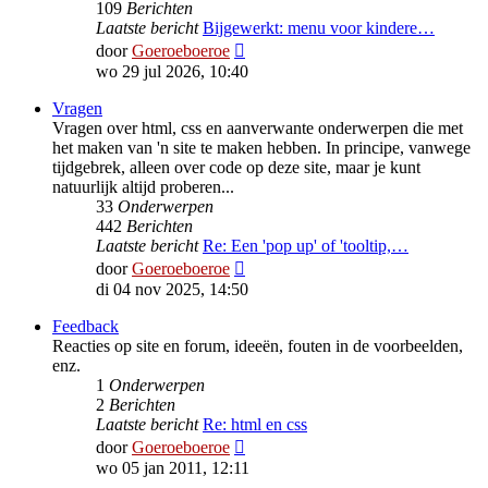
109
Berichten
Laatste bericht
Bijgewerkt: menu voor kindere…
Bekijk
door
Goeroeboeroe
laatste
wo 29 jul 2026, 10:40
bericht
Vragen
Vragen over html, css en aanverwante onderwerpen die met
het maken van 'n site te maken hebben. In principe, vanwege
tijdgebrek, alleen over code op deze site, maar je kunt
natuurlijk altijd proberen...
33
Onderwerpen
442
Berichten
Laatste bericht
Re: Een 'pop up' of 'tooltip,…
Bekijk
door
Goeroeboeroe
laatste
di 04 nov 2025, 14:50
bericht
Feedback
Reacties op site en forum, ideeën, fouten in de voorbeelden,
enz.
1
Onderwerpen
2
Berichten
Laatste bericht
Re: html en css
Bekijk
door
Goeroeboeroe
laatste
wo 05 jan 2011, 12:11
bericht