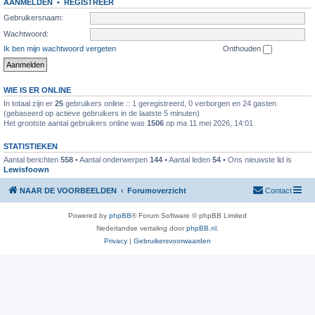
AANMELDEN
•
REGISTREER
Gebruikersnaam:
Wachtwoord:
Ik ben mijn wachtwoord vergeten
Onthouden
WIE IS ER ONLINE
In totaal zijn er
25
gebruikers online :: 1 geregistreerd, 0 verborgen en 24 gasten
(gebaseerd op actieve gebruikers in de laatste 5 minuten)
Het grootste aantal gebruikers online was
1506
op ma 11 mei 2026, 14:01
STATISTIEKEN
Aantal berichten
558
• Aantal onderwerpen
144
• Aantal leden
54
• Ons nieuwste lid is
Lewisfoown
NAAR DE VOORBEELDEN
Forumoverzicht
Contact
Powered by
phpBB
® Forum Software © phpBB Limited
Nederlandse vertaling door
phpBB.nl
.
Privacy
|
Gebruikersvoorwaarden