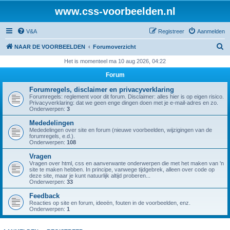
www.css-voorbeelden.nl
V&A
Registreer
Aanmelden
Z
NAAR DE VOORBEELDEN
Forumoverzicht
o
Het is momenteel ma 10 aug 2026, 04:22
e
Forum
k
Forumregels, disclaimer en privacyverklaring
Forumregels: reglement voor dit forum. Disclaimer: alles hier is op eigen risico.
Privacyverklaring: dat we geen enge dingen doen met je e-mail-adres en zo.
Onderwerpen:
3
Mededelingen
Mededelingen over site en forum (nieuwe voorbeelden, wijzigingen van de
forumregels, e.d.).
Onderwerpen:
108
Vragen
Vragen over html, css en aanverwante onderwerpen die met het maken van 'n
site te maken hebben. In principe, vanwege tijdgebrek, alleen over code op
deze site, maar je kunt natuurlijk altijd proberen...
Onderwerpen:
33
Feedback
Reacties op site en forum, ideeën, fouten in de voorbeelden, enz.
Onderwerpen:
1