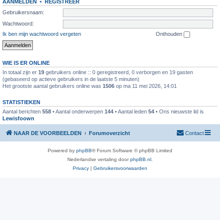
AANMELDEN
•
REGISTREER
Gebruikersnaam:
Wachtwoord:
Ik ben mijn wachtwoord vergeten
Onthouden
WIE IS ER ONLINE
In totaal zijn er
19
gebruikers online :: 0 geregistreerd, 0 verborgen en 19 gasten
(gebaseerd op actieve gebruikers in de laatste 5 minuten)
Het grootste aantal gebruikers online was
1506
op ma 11 mei 2026, 14:01
STATISTIEKEN
Aantal berichten
558
• Aantal onderwerpen
144
• Aantal leden
54
• Ons nieuwste lid is
Lewisfoown
NAAR DE VOORBEELDEN
Forumoverzicht
Contact
Powered by
phpBB
® Forum Software © phpBB Limited
Nederlandse vertaling door
phpBB.nl
.
Privacy
|
Gebruikersvoorwaarden