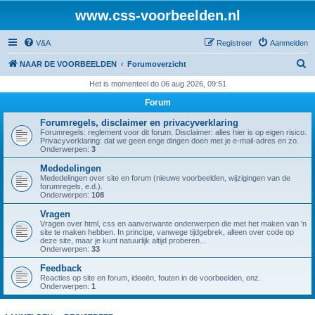
www.css-voorbeelden.nl
V&A
Registreer
Aanmelden
Z
NAAR DE VOORBEELDEN
Forumoverzicht
o
Het is momenteel do 06 aug 2026, 09:51
e
Forum
k
Forumregels, disclaimer en privacyverklaring
Forumregels: reglement voor dit forum. Disclaimer: alles hier is op eigen risico.
Privacyverklaring: dat we geen enge dingen doen met je e-mail-adres en zo.
Onderwerpen:
3
Mededelingen
Mededelingen over site en forum (nieuwe voorbeelden, wijzigingen van de
forumregels, e.d.).
Onderwerpen:
108
Vragen
Vragen over html, css en aanverwante onderwerpen die met het maken van 'n
site te maken hebben. In principe, vanwege tijdgebrek, alleen over code op
deze site, maar je kunt natuurlijk altijd proberen...
Onderwerpen:
33
Feedback
Reacties op site en forum, ideeën, fouten in de voorbeelden, enz.
Onderwerpen:
1