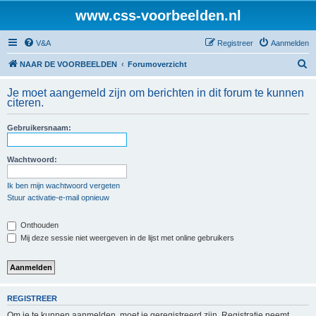
www.css-voorbeelden.nl
V&A
Registreer
Aanmelden
Z
NAAR DE VOORBEELDEN
Forumoverzicht
o
Je moet aangemeld zijn om berichten in dit forum te kunnen
e
citeren.
k
Gebruikersnaam:
Wachtwoord:
Ik ben mijn wachtwoord vergeten
Stuur activatie-e-mail opnieuw
Onthouden
Mij deze sessie niet weergeven in de lijst met online gebruikers
REGISTREER
Om je te kunnen aanmelden, moet je geregistreerd zijn. Registratie neemt