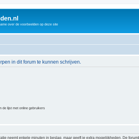
den.nl
name over de voorbeelden op deze site
en in dit forum te kunnen schrijven.
 de lijst met online gebruikers
ratie neemt enkele minuten in beslag, maar geeft je extra mogelijkheden. De foru