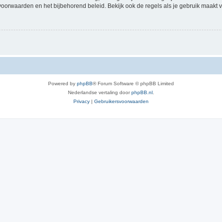
voorwaarden en het bijbehorend beleid. Bekijk ook de regels als je gebruik maakt v
Powered by
phpBB
® Forum Software © phpBB Limited
Nederlandse vertaling door
phpBB.nl
.
Privacy
|
Gebruikersvoorwaarden