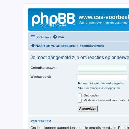
www.css-voorbeel
Voor vragen over html en css, met 
Snelle links
V&A
NAAR DE VOORBEELDEN
Forumoverzicht
Je moet aangemeld zijn om reacties op onderwerp
Gebruikersnaam:
Wachtwoord:
Ik ben mijn wachtwoord vergeten
Stuur activatie-e-mail opnieuw
Onthouden
Mij deze sessie niet weergeven in
REGISTREER
Om je te kunnen aanmelden, moet je geregistreerd zijn. Regist