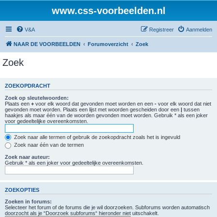
www.css-voorbeelden.nl
V&A
Registreer
Aanmelden
NAAR DE VOORBEELDEN
Forumoverzicht
Zoek
Zoek
ZOEKOPDRACHT
Zoek op sleutelwoorden:
Plaats een
+
voor elk woord dat gevonden moet worden en een
-
voor elk woord dat niet
gevonden moet worden. Plaats een lijst met woorden gescheiden door een
|
tussen
haakjes als maar één van de woorden gevonden moet worden. Gebruik * als een joker
voor gedeeltelijke overeenkomsten.
Zoek naar alle termen of gebruik de zoekopdracht zoals het is ingevuld
Zoek naar één van de termen
Zoek naar auteur:
Gebruik * als een joker voor gedeeltelijke overeenkomsten.
ZOEKOPTIES
Zoeken in forums:
Selecteer het forum of de forums die je wil doorzoeken. Subforums worden automatisch
doorzocht als je “Doorzoek subforums“ hieronder niet uitschakelt.