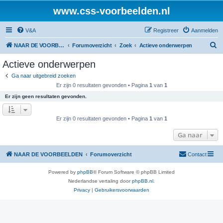
www.css-voorbeelden.nl
V&A
Registreer
Aanmelden
Z
NAAR DE VOORBEELDEN
Forumoverzicht
Zoek
Actieve onderwerpen
o
Actieve onderwerpen
e
Ga naar uitgebreid zoeken
k
Er zijn 0 resultaten gevonden • Pagina
1
van
1
Er zijn geen resultaten gevonden.
Er zijn 0 resultaten gevonden • Pagina
1
van
1
Ga naar
NAAR DE VOORBEELDEN
Forumoverzicht
Contact
Powered by
phpBB
® Forum Software © phpBB Limited
Nederlandse vertaling door
phpBB.nl
.
Privacy
|
Gebruikersvoorwaarden