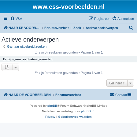
www.css-voorbeelden.nl
V&A
Registreer
Aanmelden
Z
NAAR DE VOORBEELDEN
Forumoverzicht
Zoek
Actieve onderwerpen
o
Actieve onderwerpen
e
Ga naar uitgebreid zoeken
k
Er zijn 0 resultaten gevonden • Pagina
1
van
1
Er zijn geen resultaten gevonden.
Er zijn 0 resultaten gevonden • Pagina
1
van
1
Ga naar
NAAR DE VOORBEELDEN
Forumoverzicht
Contact
Powered by
phpBB
® Forum Software © phpBB Limited
Nederlandse vertaling door
phpBB.nl
.
Privacy
|
Gebruikersvoorwaarden