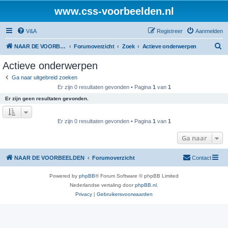
www.css-voorbeelden.nl
V&A
Registreer
Aanmelden
Z
NAAR DE VOORBEELDEN
Forumoverzicht
Zoek
Actieve onderwerpen
o
Actieve onderwerpen
e
Ga naar uitgebreid zoeken
k
Er zijn 0 resultaten gevonden • Pagina
1
van
1
Er zijn geen resultaten gevonden.
Er zijn 0 resultaten gevonden • Pagina
1
van
1
Ga naar
NAAR DE VOORBEELDEN
Forumoverzicht
Contact
Powered by
phpBB
® Forum Software © phpBB Limited
Nederlandse vertaling door
phpBB.nl
.
Privacy
|
Gebruikersvoorwaarden