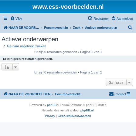
www.css-voorbeelden.nl
V&A
Registreer
Aanmelden
Z
NAAR DE VOORBEELDEN
Forumoverzicht
Zoek
Actieve onderwerpen
o
Actieve onderwerpen
e
Ga naar uitgebreid zoeken
k
Er zijn 0 resultaten gevonden • Pagina
1
van
1
Er zijn geen resultaten gevonden.
Er zijn 0 resultaten gevonden • Pagina
1
van
1
Ga naar
NAAR DE VOORBEELDEN
Forumoverzicht
Contact
Powered by
phpBB
® Forum Software © phpBB Limited
Nederlandse vertaling door
phpBB.nl
.
Privacy
|
Gebruikersvoorwaarden