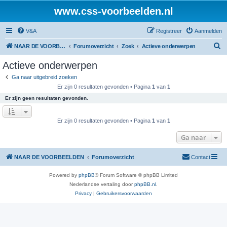
www.css-voorbeelden.nl
V&A
Registreer
Aanmelden
Z
NAAR DE VOORBEELDEN
Forumoverzicht
Zoek
Actieve onderwerpen
o
Actieve onderwerpen
e
Ga naar uitgebreid zoeken
k
Er zijn 0 resultaten gevonden • Pagina
1
van
1
Er zijn geen resultaten gevonden.
Er zijn 0 resultaten gevonden • Pagina
1
van
1
Ga naar
NAAR DE VOORBEELDEN
Forumoverzicht
Contact
Powered by
phpBB
® Forum Software © phpBB Limited
Nederlandse vertaling door
phpBB.nl
.
Privacy
|
Gebruikersvoorwaarden