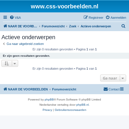
www.css-voorbeelden.nl
V&A
Registreer
Aanmelden
Z
NAAR DE VOORBEELDEN
Forumoverzicht
Zoek
Actieve onderwerpen
o
Actieve onderwerpen
e
Ga naar uitgebreid zoeken
k
Er zijn 0 resultaten gevonden • Pagina
1
van
1
Er zijn geen resultaten gevonden.
Er zijn 0 resultaten gevonden • Pagina
1
van
1
Ga naar
NAAR DE VOORBEELDEN
Forumoverzicht
Contact
Powered by
phpBB
® Forum Software © phpBB Limited
Nederlandse vertaling door
phpBB.nl
.
Privacy
|
Gebruikersvoorwaarden