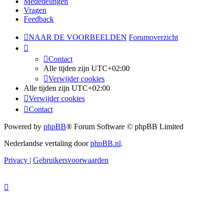
Mededelingen
Vragen
Feedback
NAAR DE VOORBEELDEN
Forumoverzicht
Contact
Alle tijden zijn
UTC+02:00
Verwijder cookies
Alle tijden zijn
UTC+02:00
Verwijder cookies
Contact
Powered by
phpBB
® Forum Software © phpBB Limited
Nederlandse vertaling door
phpBB.nl
.
Privacy
|
Gebruikersvoorwaarden