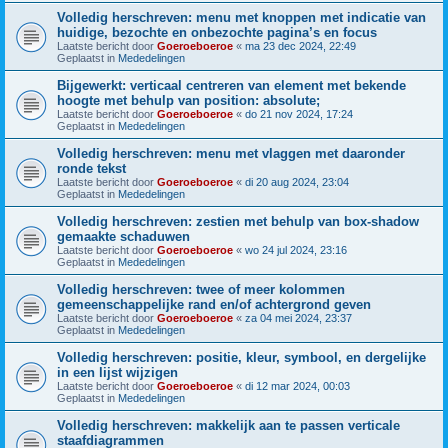
Volledig herschreven: menu met knoppen met indicatie van
huidige, bezochte en onbezochte pagina’s en focus
Laatste bericht door
Goeroeboeroe
«
ma 23 dec 2024, 22:49
Geplaatst in
Mededelingen
Bijgewerkt: verticaal centreren van element met bekende
hoogte met behulp van position: absolute;
Laatste bericht door
Goeroeboeroe
«
do 21 nov 2024, 17:24
Geplaatst in
Mededelingen
Volledig herschreven: menu met vlaggen met daaronder
ronde tekst
Laatste bericht door
Goeroeboeroe
«
di 20 aug 2024, 23:04
Geplaatst in
Mededelingen
Volledig herschreven: zestien met behulp van box-shadow
gemaakte schaduwen
Laatste bericht door
Goeroeboeroe
«
wo 24 jul 2024, 23:16
Geplaatst in
Mededelingen
Volledig herschreven: twee of meer kolommen
gemeenschappelijke rand en/of achtergrond geven
Laatste bericht door
Goeroeboeroe
«
za 04 mei 2024, 23:37
Geplaatst in
Mededelingen
Volledig herschreven: positie, kleur, symbool, en dergelijke
in een lijst wijzigen
Laatste bericht door
Goeroeboeroe
«
di 12 mar 2024, 00:03
Geplaatst in
Mededelingen
Volledig herschreven: makkelijk aan te passen verticale
staafdiagrammen