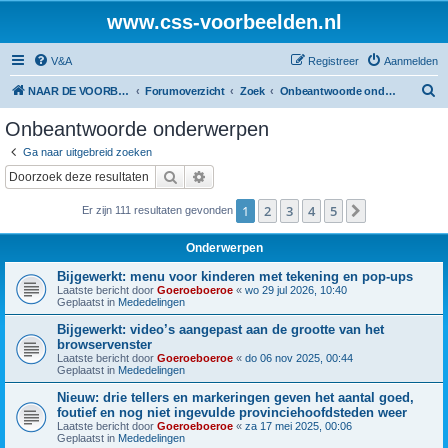
www.css-voorbeelden.nl
V&A
Registreer
Aanmelden
Z
NAAR DE VOORBEELDEN
Forumoverzicht
Zoek
Onbeantwoorde onderwerpen
o
Onbeantwoorde onderwerpen
e
Ga naar uitgebreid zoeken
k
Zoek
Uitgebreid zoeken
1
2
3
4
5
Volgende
Er zijn 111 resultaten gevonden
Onderwerpen
Bijgewerkt: menu voor kinderen met tekening en pop-ups
Laatste bericht door
Goeroeboeroe
«
wo 29 jul 2026, 10:40
Geplaatst in
Mededelingen
Bijgewerkt: video’s aangepast aan de grootte van het
browservenster
Laatste bericht door
Goeroeboeroe
«
do 06 nov 2025, 00:44
Geplaatst in
Mededelingen
Nieuw: drie tellers en markeringen geven het aantal goed,
foutief en nog niet ingevulde provinciehoofdsteden weer
Laatste bericht door
Goeroeboeroe
«
za 17 mei 2025, 00:06
Geplaatst in
Mededelingen