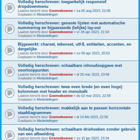
Volledig herschreven: toegankelijk responsief
dropdownmenu
Laatste bericht door
Goeroeboeroe
«
za 05 aug 2023, 22:08
Geplaatst in
Mededelingen
Volledig herschreven: geneste lijsten met automatische
nummering en bijpassende (lelijke) lay-out
Laatste bericht door
Goeroeboeroe
«
vr 28 apr 2023, 21:04
Geplaatst in
Mededelingen
Bijgewerkt: charset, tekenset, utf-8, entiteiten, accenten, en
dergelijke
Laatste bericht door
Goeroeboeroe
«
zo 09 apr 2023, 20:03
Geplaatst in
Mededelingen
Volledig herschreven: schaalbare inhoudsopgave met
voorlooppunten
Laatste bericht door
Goeroeboeroe
«
di 28 mar 2023, 23:58
Geplaatst in
Mededelingen
Volledig herschreven: twee even brede (en even hoge)
kolommen met header en menubalk
Laatste bericht door
Goeroeboeroe
«
do 02 mar 2023, 22:58
Geplaatst in
Mededelingen
Volledig herschreven: makkelijk aan te passen horizontale
staafdiagrammen
Laatste bericht door
Goeroeboeroe
«
di 14 feb 2023, 22:56
Geplaatst in
Mededelingen
Volledig herschreven: schaalbare driehoeken zonder gebruik
van een afbeelding
Laatste bericht door
Goeroeboeroe
«
zo 15 jan 2023, 23:34