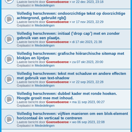
Laatste bericht door
Goeroeboeroe
«
vr 22 dec 2023, 23:18
Geplaatst in
Mededelingen
Volledig herschreven: ondoorzichtige tekst op doorzichtige
achtergrond, gebruikt rgb()
Laatste bericht door
Goeroeboeroe
«
vr 17 nov 2023, 22:29
Geplaatst in
Mededelingen
Volledig herschreven: initiaal (’drop cap’) met en zonder
gebruik van een plaatje.
Laatste bericht door
Goeroeboeroe
«
di 17 okt 2023, 21:38
Geplaatst in
Mededelingen
Volledig herschreven: grafische hiërarchische sitemap met
blokjes en lijntjes
Laatste bericht door
Goeroeboeroe
«
za 07 okt 2023, 20:00
Geplaatst in
Mededelingen
Volledig herschreven: tekst met schaduw en andere effecten
met gebruik van text-shadow
Laatste bericht door
Goeroeboeroe
«
vr 22 sep 2023, 22:28
Geplaatst in
Mededelingen
Volledig herschreven: dubbel kader met ronde hoeken.
Hoogte groeit mee met inhoud.
Laatste bericht door
Goeroeboeroe
«
ma 11 sep 2023, 00:27
Geplaatst in
Mededelingen
Volledig herschreven: vijftien manieren om een blok-element
horizontaal én verticaal te centreren
Laatste bericht door
Goeroeboeroe
«
wo 06 sep 2023, 22:08
Geplaatst in
Mededelingen