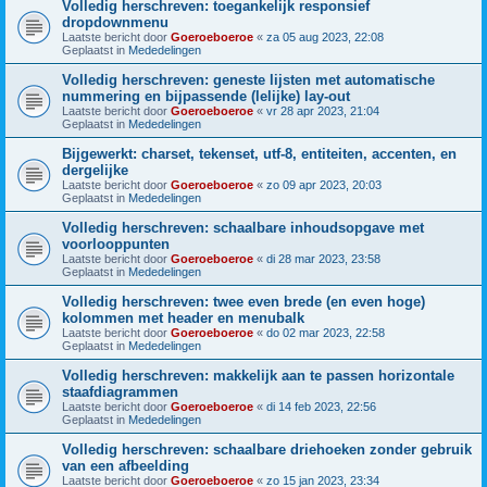
Volledig herschreven: toegankelijk responsief
dropdownmenu
Laatste bericht door
Goeroeboeroe
«
za 05 aug 2023, 22:08
Geplaatst in
Mededelingen
Volledig herschreven: geneste lijsten met automatische
nummering en bijpassende (lelijke) lay-out
Laatste bericht door
Goeroeboeroe
«
vr 28 apr 2023, 21:04
Geplaatst in
Mededelingen
Bijgewerkt: charset, tekenset, utf-8, entiteiten, accenten, en
dergelijke
Laatste bericht door
Goeroeboeroe
«
zo 09 apr 2023, 20:03
Geplaatst in
Mededelingen
Volledig herschreven: schaalbare inhoudsopgave met
voorlooppunten
Laatste bericht door
Goeroeboeroe
«
di 28 mar 2023, 23:58
Geplaatst in
Mededelingen
Volledig herschreven: twee even brede (en even hoge)
kolommen met header en menubalk
Laatste bericht door
Goeroeboeroe
«
do 02 mar 2023, 22:58
Geplaatst in
Mededelingen
Volledig herschreven: makkelijk aan te passen horizontale
staafdiagrammen
Laatste bericht door
Goeroeboeroe
«
di 14 feb 2023, 22:56
Geplaatst in
Mededelingen
Volledig herschreven: schaalbare driehoeken zonder gebruik
van een afbeelding
Laatste bericht door
Goeroeboeroe
«
zo 15 jan 2023, 23:34