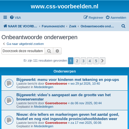
www.css-voorbeelden.nl
V&A
Registreer
Aanmelden
Z
NAAR DE VOORBEELDEN
Forumoverzicht
Zoek
Onbeantwoorde onderwerpen
o
Onbeantwoorde onderwerpen
e
Ga naar uitgebreid zoeken
k
Zoek
Uitgebreid zoeken
1
2
3
4
5
Volgende
Er zijn 111 resultaten gevonden
Onderwerpen
Bijgewerkt: menu voor kinderen met tekening en pop-ups
Laatste bericht door
Goeroeboeroe
«
wo 29 jul 2026, 10:40
Geplaatst in
Mededelingen
Bijgewerkt: video’s aangepast aan de grootte van het
browservenster
Laatste bericht door
Goeroeboeroe
«
do 06 nov 2025, 00:44
Geplaatst in
Mededelingen
Nieuw: drie tellers en markeringen geven het aantal goed,
foutief en nog niet ingevulde provinciehoofdsteden weer
Laatste bericht door
Goeroeboeroe
«
za 17 mei 2025, 00:06
Geplaatst in
Mededelingen