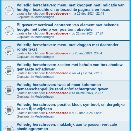
Volledig herschreven: menu met knoppen met indicatie van
huidige, bezochte en onbezochte pagina’s en focus
Laatste bericht door
Goeroeboeroe
«
ma 23 dec 2024, 22:49
Geplaatst in
Mededelingen
Bijgewerkt: verticaal centreren van element met bekende
hoogte met behulp van position: absolute;
Laatste bericht door
Goeroeboeroe
«
do 21 nov 2024, 17:24
Geplaatst in
Mededelingen
Volledig herschreven: menu met vlaggen met daaronder
ronde tekst
Laatste bericht door
Goeroeboeroe
«
di 20 aug 2024, 23:04
Geplaatst in
Mededelingen
Volledig herschreven: zestien met behulp van box-shadow
gemaakte schaduwen
Laatste bericht door
Goeroeboeroe
«
wo 24 jul 2024, 23:16
Geplaatst in
Mededelingen
Volledig herschreven: twee of meer kolommen
gemeenschappelijke rand en/of achtergrond geven
Laatste bericht door
Goeroeboeroe
«
za 04 mei 2024, 23:37
Geplaatst in
Mededelingen
Volledig herschreven: positie, kleur, symbool, en dergelijke
in een lijst wijzigen
Laatste bericht door
Goeroeboeroe
«
di 12 mar 2024, 00:03
Geplaatst in
Mededelingen
Volledig herschreven: makkelijk aan te passen verticale
staafdiagrammen