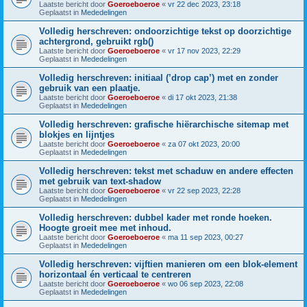
Laatste bericht door
Goeroeboeroe
«
vr 22 dec 2023, 23:18
Geplaatst in
Mededelingen
Volledig herschreven: ondoorzichtige tekst op doorzichtige
achtergrond, gebruikt rgb()
Laatste bericht door
Goeroeboeroe
«
vr 17 nov 2023, 22:29
Geplaatst in
Mededelingen
Volledig herschreven: initiaal (’drop cap’) met en zonder
gebruik van een plaatje.
Laatste bericht door
Goeroeboeroe
«
di 17 okt 2023, 21:38
Geplaatst in
Mededelingen
Volledig herschreven: grafische hiërarchische sitemap met
blokjes en lijntjes
Laatste bericht door
Goeroeboeroe
«
za 07 okt 2023, 20:00
Geplaatst in
Mededelingen
Volledig herschreven: tekst met schaduw en andere effecten
met gebruik van text-shadow
Laatste bericht door
Goeroeboeroe
«
vr 22 sep 2023, 22:28
Geplaatst in
Mededelingen
Volledig herschreven: dubbel kader met ronde hoeken.
Hoogte groeit mee met inhoud.
Laatste bericht door
Goeroeboeroe
«
ma 11 sep 2023, 00:27
Geplaatst in
Mededelingen
Volledig herschreven: vijftien manieren om een blok-element
horizontaal én verticaal te centreren
Laatste bericht door
Goeroeboeroe
«
wo 06 sep 2023, 22:08
Geplaatst in
Mededelingen