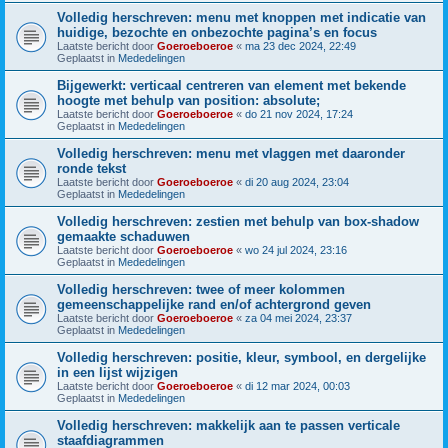
Volledig herschreven: menu met knoppen met indicatie van
huidige, bezochte en onbezochte pagina’s en focus
Laatste bericht door
Goeroeboeroe
«
ma 23 dec 2024, 22:49
Geplaatst in
Mededelingen
Bijgewerkt: verticaal centreren van element met bekende
hoogte met behulp van position: absolute;
Laatste bericht door
Goeroeboeroe
«
do 21 nov 2024, 17:24
Geplaatst in
Mededelingen
Volledig herschreven: menu met vlaggen met daaronder
ronde tekst
Laatste bericht door
Goeroeboeroe
«
di 20 aug 2024, 23:04
Geplaatst in
Mededelingen
Volledig herschreven: zestien met behulp van box-shadow
gemaakte schaduwen
Laatste bericht door
Goeroeboeroe
«
wo 24 jul 2024, 23:16
Geplaatst in
Mededelingen
Volledig herschreven: twee of meer kolommen
gemeenschappelijke rand en/of achtergrond geven
Laatste bericht door
Goeroeboeroe
«
za 04 mei 2024, 23:37
Geplaatst in
Mededelingen
Volledig herschreven: positie, kleur, symbool, en dergelijke
in een lijst wijzigen
Laatste bericht door
Goeroeboeroe
«
di 12 mar 2024, 00:03
Geplaatst in
Mededelingen
Volledig herschreven: makkelijk aan te passen verticale
staafdiagrammen