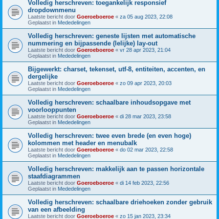
Volledig herschreven: toegankelijk responsief
dropdownmenu
Laatste bericht door
Goeroeboeroe
«
za 05 aug 2023, 22:08
Geplaatst in
Mededelingen
Volledig herschreven: geneste lijsten met automatische
nummering en bijpassende (lelijke) lay-out
Laatste bericht door
Goeroeboeroe
«
vr 28 apr 2023, 21:04
Geplaatst in
Mededelingen
Bijgewerkt: charset, tekenset, utf-8, entiteiten, accenten, en
dergelijke
Laatste bericht door
Goeroeboeroe
«
zo 09 apr 2023, 20:03
Geplaatst in
Mededelingen
Volledig herschreven: schaalbare inhoudsopgave met
voorlooppunten
Laatste bericht door
Goeroeboeroe
«
di 28 mar 2023, 23:58
Geplaatst in
Mededelingen
Volledig herschreven: twee even brede (en even hoge)
kolommen met header en menubalk
Laatste bericht door
Goeroeboeroe
«
do 02 mar 2023, 22:58
Geplaatst in
Mededelingen
Volledig herschreven: makkelijk aan te passen horizontale
staafdiagrammen
Laatste bericht door
Goeroeboeroe
«
di 14 feb 2023, 22:56
Geplaatst in
Mededelingen
Volledig herschreven: schaalbare driehoeken zonder gebruik
van een afbeelding
Laatste bericht door
Goeroeboeroe
«
zo 15 jan 2023, 23:34