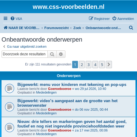
www.css-voorbeelden.nl
V&A
Registreer
Aanmelden
Z
NAAR DE VOORBEELDEN
Forumoverzicht
Zoek
Onbeantwoorde onderwerpen
o
Onbeantwoorde onderwerpen
e
Ga naar uitgebreid zoeken
k
Zoek
Uitgebreid zoeken
1
2
3
4
5
Volgende
Er zijn 111 resultaten gevonden
Onderwerpen
Bijgewerkt: menu voor kinderen met tekening en pop-ups
Laatste bericht door
Goeroeboeroe
«
wo 29 jul 2026, 10:40
Geplaatst in
Mededelingen
Bijgewerkt: video’s aangepast aan de grootte van het
browservenster
Laatste bericht door
Goeroeboeroe
«
do 06 nov 2025, 00:44
Geplaatst in
Mededelingen
Nieuw: drie tellers en markeringen geven het aantal goed,
foutief en nog niet ingevulde provinciehoofdsteden weer
Laatste bericht door
Goeroeboeroe
«
za 17 mei 2025, 00:06
Geplaatst in
Mededelingen