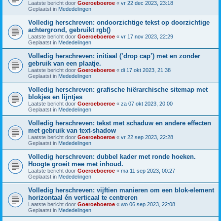
Laatste bericht door
Goeroeboeroe
«
vr 22 dec 2023, 23:18
Geplaatst in
Mededelingen
Volledig herschreven: ondoorzichtige tekst op doorzichtige
achtergrond, gebruikt rgb()
Laatste bericht door
Goeroeboeroe
«
vr 17 nov 2023, 22:29
Geplaatst in
Mededelingen
Volledig herschreven: initiaal (’drop cap’) met en zonder
gebruik van een plaatje.
Laatste bericht door
Goeroeboeroe
«
di 17 okt 2023, 21:38
Geplaatst in
Mededelingen
Volledig herschreven: grafische hiërarchische sitemap met
blokjes en lijntjes
Laatste bericht door
Goeroeboeroe
«
za 07 okt 2023, 20:00
Geplaatst in
Mededelingen
Volledig herschreven: tekst met schaduw en andere effecten
met gebruik van text-shadow
Laatste bericht door
Goeroeboeroe
«
vr 22 sep 2023, 22:28
Geplaatst in
Mededelingen
Volledig herschreven: dubbel kader met ronde hoeken.
Hoogte groeit mee met inhoud.
Laatste bericht door
Goeroeboeroe
«
ma 11 sep 2023, 00:27
Geplaatst in
Mededelingen
Volledig herschreven: vijftien manieren om een blok-element
horizontaal én verticaal te centreren
Laatste bericht door
Goeroeboeroe
«
wo 06 sep 2023, 22:08
Geplaatst in
Mededelingen