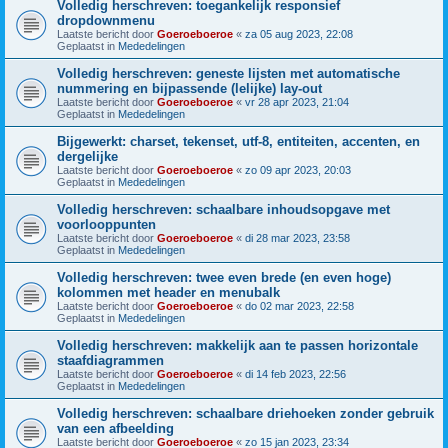
Volledig herschreven: toegankelijk responsief
dropdownmenu
Laatste bericht door
Goeroeboeroe
«
za 05 aug 2023, 22:08
Geplaatst in
Mededelingen
Volledig herschreven: geneste lijsten met automatische
nummering en bijpassende (lelijke) lay-out
Laatste bericht door
Goeroeboeroe
«
vr 28 apr 2023, 21:04
Geplaatst in
Mededelingen
Bijgewerkt: charset, tekenset, utf-8, entiteiten, accenten, en
dergelijke
Laatste bericht door
Goeroeboeroe
«
zo 09 apr 2023, 20:03
Geplaatst in
Mededelingen
Volledig herschreven: schaalbare inhoudsopgave met
voorlooppunten
Laatste bericht door
Goeroeboeroe
«
di 28 mar 2023, 23:58
Geplaatst in
Mededelingen
Volledig herschreven: twee even brede (en even hoge)
kolommen met header en menubalk
Laatste bericht door
Goeroeboeroe
«
do 02 mar 2023, 22:58
Geplaatst in
Mededelingen
Volledig herschreven: makkelijk aan te passen horizontale
staafdiagrammen
Laatste bericht door
Goeroeboeroe
«
di 14 feb 2023, 22:56
Geplaatst in
Mededelingen
Volledig herschreven: schaalbare driehoeken zonder gebruik
van een afbeelding
Laatste bericht door
Goeroeboeroe
«
zo 15 jan 2023, 23:34