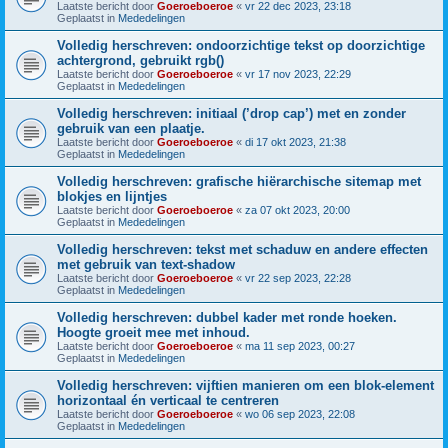
Laatste bericht door
Goeroeboeroe
«
vr 22 dec 2023, 23:18
Geplaatst in
Mededelingen
Volledig herschreven: ondoorzichtige tekst op doorzichtige
achtergrond, gebruikt rgb()
Laatste bericht door
Goeroeboeroe
«
vr 17 nov 2023, 22:29
Geplaatst in
Mededelingen
Volledig herschreven: initiaal (’drop cap’) met en zonder
gebruik van een plaatje.
Laatste bericht door
Goeroeboeroe
«
di 17 okt 2023, 21:38
Geplaatst in
Mededelingen
Volledig herschreven: grafische hiërarchische sitemap met
blokjes en lijntjes
Laatste bericht door
Goeroeboeroe
«
za 07 okt 2023, 20:00
Geplaatst in
Mededelingen
Volledig herschreven: tekst met schaduw en andere effecten
met gebruik van text-shadow
Laatste bericht door
Goeroeboeroe
«
vr 22 sep 2023, 22:28
Geplaatst in
Mededelingen
Volledig herschreven: dubbel kader met ronde hoeken.
Hoogte groeit mee met inhoud.
Laatste bericht door
Goeroeboeroe
«
ma 11 sep 2023, 00:27
Geplaatst in
Mededelingen
Volledig herschreven: vijftien manieren om een blok-element
horizontaal én verticaal te centreren
Laatste bericht door
Goeroeboeroe
«
wo 06 sep 2023, 22:08
Geplaatst in
Mededelingen