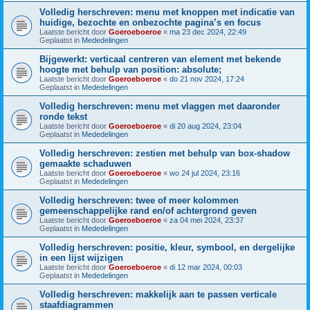
Volledig herschreven: menu met knoppen met indicatie van
huidige, bezochte en onbezochte pagina’s en focus
Laatste bericht door
Goeroeboeroe
«
ma 23 dec 2024, 22:49
Geplaatst in
Mededelingen
Bijgewerkt: verticaal centreren van element met bekende
hoogte met behulp van position: absolute;
Laatste bericht door
Goeroeboeroe
«
do 21 nov 2024, 17:24
Geplaatst in
Mededelingen
Volledig herschreven: menu met vlaggen met daaronder
ronde tekst
Laatste bericht door
Goeroeboeroe
«
di 20 aug 2024, 23:04
Geplaatst in
Mededelingen
Volledig herschreven: zestien met behulp van box-shadow
gemaakte schaduwen
Laatste bericht door
Goeroeboeroe
«
wo 24 jul 2024, 23:16
Geplaatst in
Mededelingen
Volledig herschreven: twee of meer kolommen
gemeenschappelijke rand en/of achtergrond geven
Laatste bericht door
Goeroeboeroe
«
za 04 mei 2024, 23:37
Geplaatst in
Mededelingen
Volledig herschreven: positie, kleur, symbool, en dergelijke
in een lijst wijzigen
Laatste bericht door
Goeroeboeroe
«
di 12 mar 2024, 00:03
Geplaatst in
Mededelingen
Volledig herschreven: makkelijk aan te passen verticale
staafdiagrammen