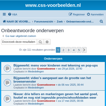
www.css-voorbeelden.nl
V&A
Registreer
Aanmelden
Z
NAAR DE VOORBEELDEN
Forumoverzicht
Zoek
Onbeantwoorde onderwerpen
o
Onbeantwoorde onderwerpen
e
Ga naar uitgebreid zoeken
k
Zoek
Uitgebreid zoeken
1
2
3
4
5
Volgende
Er zijn 111 resultaten gevonden
Onderwerpen
Bijgewerkt: menu voor kinderen met tekening en pop-ups
Laatste bericht door
Goeroeboeroe
«
wo 29 jul 2026, 10:40
Geplaatst in
Mededelingen
Bijgewerkt: video’s aangepast aan de grootte van het
browservenster
Laatste bericht door
Goeroeboeroe
«
do 06 nov 2025, 00:44
Geplaatst in
Mededelingen
Nieuw: drie tellers en markeringen geven het aantal goed,
foutief en nog niet ingevulde provinciehoofdsteden weer
Laatste bericht door
Goeroeboeroe
«
za 17 mei 2025, 00:06
Geplaatst in
Mededelingen