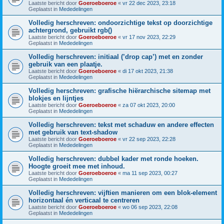
Laatste bericht door
Goeroeboeroe
«
vr 22 dec 2023, 23:18
Geplaatst in
Mededelingen
Volledig herschreven: ondoorzichtige tekst op doorzichtige
achtergrond, gebruikt rgb()
Laatste bericht door
Goeroeboeroe
«
vr 17 nov 2023, 22:29
Geplaatst in
Mededelingen
Volledig herschreven: initiaal (’drop cap’) met en zonder
gebruik van een plaatje.
Laatste bericht door
Goeroeboeroe
«
di 17 okt 2023, 21:38
Geplaatst in
Mededelingen
Volledig herschreven: grafische hiërarchische sitemap met
blokjes en lijntjes
Laatste bericht door
Goeroeboeroe
«
za 07 okt 2023, 20:00
Geplaatst in
Mededelingen
Volledig herschreven: tekst met schaduw en andere effecten
met gebruik van text-shadow
Laatste bericht door
Goeroeboeroe
«
vr 22 sep 2023, 22:28
Geplaatst in
Mededelingen
Volledig herschreven: dubbel kader met ronde hoeken.
Hoogte groeit mee met inhoud.
Laatste bericht door
Goeroeboeroe
«
ma 11 sep 2023, 00:27
Geplaatst in
Mededelingen
Volledig herschreven: vijftien manieren om een blok-element
horizontaal én verticaal te centreren
Laatste bericht door
Goeroeboeroe
«
wo 06 sep 2023, 22:08
Geplaatst in
Mededelingen