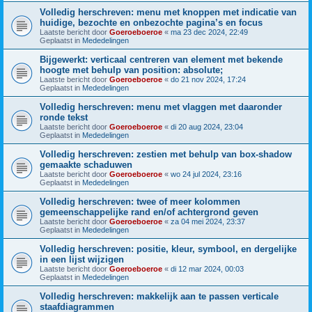
Volledig herschreven: menu met knoppen met indicatie van
huidige, bezochte en onbezochte pagina’s en focus
Laatste bericht door
Goeroeboeroe
«
ma 23 dec 2024, 22:49
Geplaatst in
Mededelingen
Bijgewerkt: verticaal centreren van element met bekende
hoogte met behulp van position: absolute;
Laatste bericht door
Goeroeboeroe
«
do 21 nov 2024, 17:24
Geplaatst in
Mededelingen
Volledig herschreven: menu met vlaggen met daaronder
ronde tekst
Laatste bericht door
Goeroeboeroe
«
di 20 aug 2024, 23:04
Geplaatst in
Mededelingen
Volledig herschreven: zestien met behulp van box-shadow
gemaakte schaduwen
Laatste bericht door
Goeroeboeroe
«
wo 24 jul 2024, 23:16
Geplaatst in
Mededelingen
Volledig herschreven: twee of meer kolommen
gemeenschappelijke rand en/of achtergrond geven
Laatste bericht door
Goeroeboeroe
«
za 04 mei 2024, 23:37
Geplaatst in
Mededelingen
Volledig herschreven: positie, kleur, symbool, en dergelijke
in een lijst wijzigen
Laatste bericht door
Goeroeboeroe
«
di 12 mar 2024, 00:03
Geplaatst in
Mededelingen
Volledig herschreven: makkelijk aan te passen verticale
staafdiagrammen