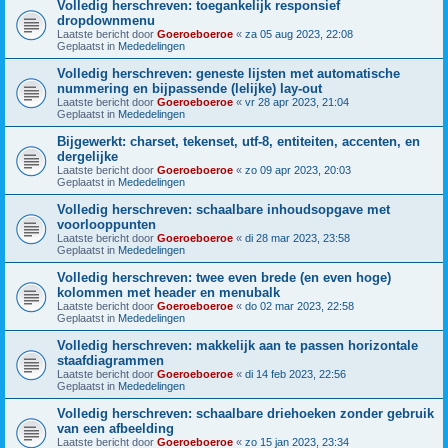
Volledig herschreven: toegankelijk responsief
dropdownmenu
Laatste bericht door
Goeroeboeroe
«
za 05 aug 2023, 22:08
Geplaatst in
Mededelingen
Volledig herschreven: geneste lijsten met automatische
nummering en bijpassende (lelijke) lay-out
Laatste bericht door
Goeroeboeroe
«
vr 28 apr 2023, 21:04
Geplaatst in
Mededelingen
Bijgewerkt: charset, tekenset, utf-8, entiteiten, accenten, en
dergelijke
Laatste bericht door
Goeroeboeroe
«
zo 09 apr 2023, 20:03
Geplaatst in
Mededelingen
Volledig herschreven: schaalbare inhoudsopgave met
voorlooppunten
Laatste bericht door
Goeroeboeroe
«
di 28 mar 2023, 23:58
Geplaatst in
Mededelingen
Volledig herschreven: twee even brede (en even hoge)
kolommen met header en menubalk
Laatste bericht door
Goeroeboeroe
«
do 02 mar 2023, 22:58
Geplaatst in
Mededelingen
Volledig herschreven: makkelijk aan te passen horizontale
staafdiagrammen
Laatste bericht door
Goeroeboeroe
«
di 14 feb 2023, 22:56
Geplaatst in
Mededelingen
Volledig herschreven: schaalbare driehoeken zonder gebruik
van een afbeelding
Laatste bericht door
Goeroeboeroe
«
zo 15 jan 2023, 23:34