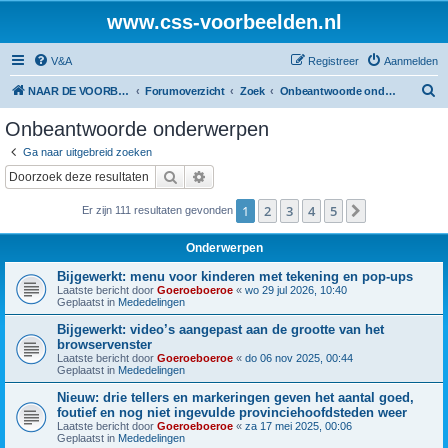
www.css-voorbeelden.nl
V&A
Registreer
Aanmelden
Z
NAAR DE VOORBEELDEN
Forumoverzicht
Zoek
Onbeantwoorde onderwerpen
o
Onbeantwoorde onderwerpen
e
Ga naar uitgebreid zoeken
k
Zoek
Uitgebreid zoeken
1
2
3
4
5
Volgende
Er zijn 111 resultaten gevonden
Onderwerpen
Bijgewerkt: menu voor kinderen met tekening en pop-ups
Laatste bericht door
Goeroeboeroe
«
wo 29 jul 2026, 10:40
Geplaatst in
Mededelingen
Bijgewerkt: video’s aangepast aan de grootte van het
browservenster
Laatste bericht door
Goeroeboeroe
«
do 06 nov 2025, 00:44
Geplaatst in
Mededelingen
Nieuw: drie tellers en markeringen geven het aantal goed,
foutief en nog niet ingevulde provinciehoofdsteden weer
Laatste bericht door
Goeroeboeroe
«
za 17 mei 2025, 00:06
Geplaatst in
Mededelingen