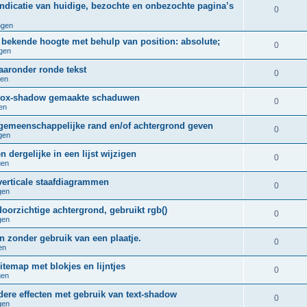
ndicatie van huidige, bezochte en onbezochte pagina’s
i
a
R
0
t
e
ngen
c
e
i
t bekende hoogte met behulp van position: absolute;
s
t
a
R
0
gen
e
i
c
e
aaronder ronde tekst
s
R
0
gen
e
t
a
e
n box-shadow gemaakte schaduwen
s
i
c
R
0
en
a
e
t
e
gemeenschappelijke rand en/of achtergrond geven
c
R
0
s
i
gen
a
t
e
e
n dergelijke in een lijst wijzigen
c
R
0
i
gen
a
s
t
e
e
verticale staafdiagrammen
c
R
0
i
gen
a
s
t
e
e
oorzichtige achtergrond, gebruikt rgb()
c
R
0
i
gen
a
s
t
e
e
en zonder gebruik van een plaatje.
c
R
0
i
en
a
s
t
e
e
itemap met blokjes en lijntjes
c
R
0
i
gen
a
s
t
e
e
dere effecten met gebruik van text-shadow
c
R
0
i
gen
a