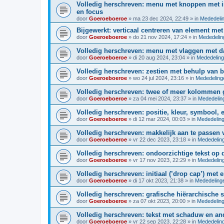
Volledig herschreven: menu met knoppen met i
en focus
door
Goeroeboeroe
»
ma 23 dec 2024, 22:49
» in
Mededeli
Bijgewerkt: verticaal centreren van element me
door
Goeroeboeroe
»
do 21 nov 2024, 17:24
» in
Mededelin
Volledig herschreven: menu met vlaggen met d
door
Goeroeboeroe
»
di 20 aug 2024, 23:04
» in
Mededelin
Volledig herschreven: zestien met behulp va
door
Goeroeboeroe
»
wo 24 jul 2024, 23:16
» in
Mededeling
Volledig herschreven: twee of meer kolommen 
door
Goeroeboeroe
»
za 04 mei 2024, 23:37
» in
Mededelin
Volledig herschreven: positie, kleur, symbool, e
door
Goeroeboeroe
»
di 12 mar 2024, 00:03
» in
Mededelin
Volledig herschreven: makkelijk aan te passen 
door
Goeroeboeroe
»
vr 22 dec 2023, 23:18
» in
Mededelin
Volledig herschreven: ondoorzichtige tekst op d
door
Goeroeboeroe
»
vr 17 nov 2023, 22:29
» in
Mededelin
Volledig herschreven: initiaal (’drop cap’) met 
door
Goeroeboeroe
»
di 17 okt 2023, 21:38
» in
Mededeling
Volledig herschreven: grafische hiërarchische s
door
Goeroeboeroe
»
za 07 okt 2023, 20:00
» in
Mededelin
Volledig herschreven: tekst met schaduw en an
door
Goeroeboeroe
»
vr 22 sep 2023, 22:28
» in
Mededelin