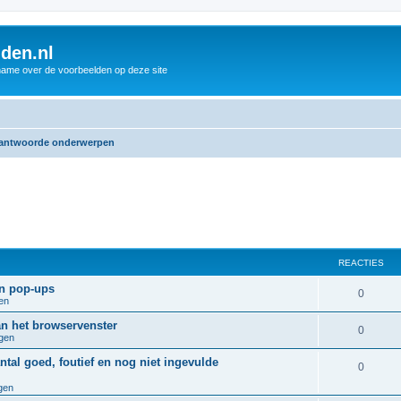
den.nl
name over de voorbeelden op deze site
antwoorde onderwerpen
REACTIES
en pop-ups
R
0
en
e
an het browservenster
R
0
gen
a
e
ntal goed, foutief en nog niet ingevulde
c
R
0
a
t
gen
e
c