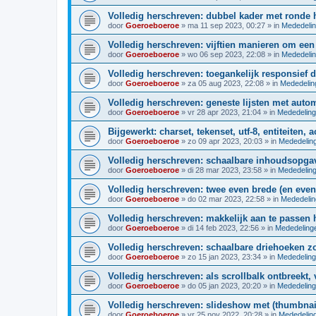
Volledig herschreven: dubbel kader met ronde 
door
Goeroeboeroe
»
ma 11 sep 2023, 00:27
» in
Mededeli
Volledig herschreven: vijftien manieren om een 
door
Goeroeboeroe
»
wo 06 sep 2023, 22:08
» in
Mededeli
Volledig herschreven: toegankelijk responsie
door
Goeroeboeroe
»
za 05 aug 2023, 22:08
» in
Mededelin
Volledig herschreven: geneste lijsten met auto
door
Goeroeboeroe
»
vr 28 apr 2023, 21:04
» in
Mededelin
Bijgewerkt: charset, tekenset, utf-8, entiteiten, 
door
Goeroeboeroe
»
zo 09 apr 2023, 20:03
» in
Mededelin
Volledig herschreven: schaalbare inhoudsopg
door
Goeroeboeroe
»
di 28 mar 2023, 23:58
» in
Mededelin
Volledig herschreven: twee even brede (en ev
door
Goeroeboeroe
»
do 02 mar 2023, 22:58
» in
Mededeli
Volledig herschreven: makkelijk aan te passen
door
Goeroeboeroe
»
di 14 feb 2023, 22:56
» in
Mededeling
Volledig herschreven: schaalbare driehoeken z
door
Goeroeboeroe
»
zo 15 jan 2023, 23:34
» in
Mededelin
Volledig herschreven: als scrollbalk ontbreekt,
door
Goeroeboeroe
»
do 05 jan 2023, 20:20
» in
Mededelin
Volledig herschreven: slideshow met (thumbnail
door
Goeroeboeroe
»
vr 25 nov 2022, 20:28
» in
Mededelin