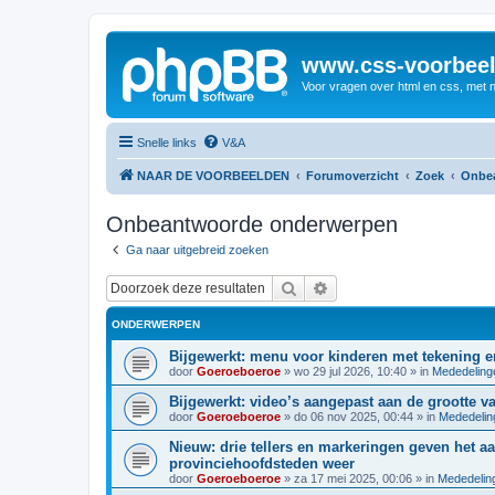
www.css-voorbeel
Voor vragen over html en css, met 
Snelle links
V&A
NAAR DE VOORBEELDEN
Forumoverzicht
Zoek
Onbe
Onbeantwoorde onderwerpen
Ga naar uitgebreid zoeken
Zoek
Uitgebreid zoeken
ONDERWERPEN
Bijgewerkt: menu voor kinderen met tekening 
door
Goeroeboeroe
»
wo 29 jul 2026, 10:40
» in
Mededeling
Bijgewerkt: video’s aangepast aan de grootte v
door
Goeroeboeroe
»
do 06 nov 2025, 00:44
» in
Mededelin
Nieuw: drie tellers en markeringen geven het aa
provinciehoofdsteden weer
door
Goeroeboeroe
»
za 17 mei 2025, 00:06
» in
Mededelin