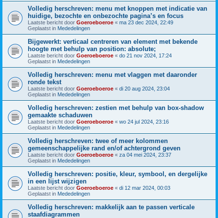
Volledig herschreven: menu met knoppen met indicatie van
huidige, bezochte en onbezochte pagina’s en focus
Laatste bericht door
Goeroeboeroe
«
ma 23 dec 2024, 22:49
Geplaatst in
Mededelingen
Bijgewerkt: verticaal centreren van element met bekende
hoogte met behulp van position: absolute;
Laatste bericht door
Goeroeboeroe
«
do 21 nov 2024, 17:24
Geplaatst in
Mededelingen
Volledig herschreven: menu met vlaggen met daaronder
ronde tekst
Laatste bericht door
Goeroeboeroe
«
di 20 aug 2024, 23:04
Geplaatst in
Mededelingen
Volledig herschreven: zestien met behulp van box-shadow
gemaakte schaduwen
Laatste bericht door
Goeroeboeroe
«
wo 24 jul 2024, 23:16
Geplaatst in
Mededelingen
Volledig herschreven: twee of meer kolommen
gemeenschappelijke rand en/of achtergrond geven
Laatste bericht door
Goeroeboeroe
«
za 04 mei 2024, 23:37
Geplaatst in
Mededelingen
Volledig herschreven: positie, kleur, symbool, en dergelijke
in een lijst wijzigen
Laatste bericht door
Goeroeboeroe
«
di 12 mar 2024, 00:03
Geplaatst in
Mededelingen
Volledig herschreven: makkelijk aan te passen verticale
staafdiagrammen