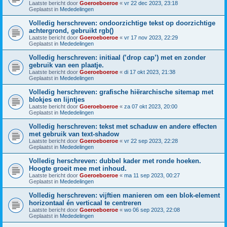
Laatste bericht door
Goeroeboeroe
«
vr 22 dec 2023, 23:18
Geplaatst in
Mededelingen
Volledig herschreven: ondoorzichtige tekst op doorzichtige
achtergrond, gebruikt rgb()
Laatste bericht door
Goeroeboeroe
«
vr 17 nov 2023, 22:29
Geplaatst in
Mededelingen
Volledig herschreven: initiaal (’drop cap’) met en zonder
gebruik van een plaatje.
Laatste bericht door
Goeroeboeroe
«
di 17 okt 2023, 21:38
Geplaatst in
Mededelingen
Volledig herschreven: grafische hiërarchische sitemap met
blokjes en lijntjes
Laatste bericht door
Goeroeboeroe
«
za 07 okt 2023, 20:00
Geplaatst in
Mededelingen
Volledig herschreven: tekst met schaduw en andere effecten
met gebruik van text-shadow
Laatste bericht door
Goeroeboeroe
«
vr 22 sep 2023, 22:28
Geplaatst in
Mededelingen
Volledig herschreven: dubbel kader met ronde hoeken.
Hoogte groeit mee met inhoud.
Laatste bericht door
Goeroeboeroe
«
ma 11 sep 2023, 00:27
Geplaatst in
Mededelingen
Volledig herschreven: vijftien manieren om een blok-element
horizontaal én verticaal te centreren
Laatste bericht door
Goeroeboeroe
«
wo 06 sep 2023, 22:08
Geplaatst in
Mededelingen