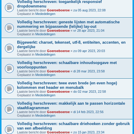
Volledig herschreven: toegankelijk responsief
dropdownmenu
Laatste bericht door
Goeroeboeroe
«
za 05 aug 2023, 22:08
Geplaatst in
Mededelingen
Volledig herschreven: geneste lijsten met automatische
nummering en bijpassende (lelijke) lay-out
Laatste bericht door
Goeroeboeroe
«
vr 28 apr 2023, 21:04
Geplaatst in
Mededelingen
Bijgewerkt: charset, tekenset, utf-8, entiteiten, accenten, en
dergelijke
Laatste bericht door
Goeroeboeroe
«
zo 09 apr 2023, 20:03
Geplaatst in
Mededelingen
Volledig herschreven: schaalbare inhoudsopgave met
voorlooppunten
Laatste bericht door
Goeroeboeroe
«
di 28 mar 2023, 23:58
Geplaatst in
Mededelingen
Volledig herschreven: twee even brede (en even hoge)
kolommen met header en menubalk
Laatste bericht door
Goeroeboeroe
«
do 02 mar 2023, 22:58
Geplaatst in
Mededelingen
Volledig herschreven: makkelijk aan te passen horizontale
staafdiagrammen
Laatste bericht door
Goeroeboeroe
«
di 14 feb 2023, 22:56
Geplaatst in
Mededelingen
Volledig herschreven: schaalbare driehoeken zonder gebruik
van een afbeelding
Laatste bericht door
Goeroeboeroe
«
zo 15 jan 2023, 23:34