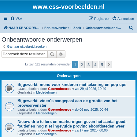
www.css-voorbeelden.nl
V&A
Registreer
Aanmelden
Z
NAAR DE VOORBEELDEN
Forumoverzicht
Zoek
Onbeantwoorde onderwerpen
o
Onbeantwoorde onderwerpen
e
Ga naar uitgebreid zoeken
k
Zoek
Uitgebreid zoeken
1
2
3
4
5
Volgende
Er zijn 111 resultaten gevonden
Onderwerpen
Bijgewerkt: menu voor kinderen met tekening en pop-ups
Laatste bericht door
Goeroeboeroe
«
wo 29 jul 2026, 10:40
Geplaatst in
Mededelingen
Bijgewerkt: video’s aangepast aan de grootte van het
browservenster
Laatste bericht door
Goeroeboeroe
«
do 06 nov 2025, 00:44
Geplaatst in
Mededelingen
Nieuw: drie tellers en markeringen geven het aantal goed,
foutief en nog niet ingevulde provinciehoofdsteden weer
Laatste bericht door
Goeroeboeroe
«
za 17 mei 2025, 00:06
Geplaatst in
Mededelingen