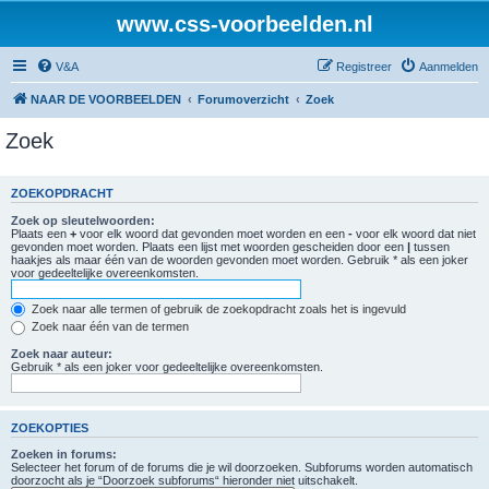
www.css-voorbeelden.nl
V&A
Registreer
Aanmelden
NAAR DE VOORBEELDEN
Forumoverzicht
Zoek
Zoek
ZOEKOPDRACHT
Zoek op sleutelwoorden:
Plaats een
+
voor elk woord dat gevonden moet worden en een
-
voor elk woord dat niet
gevonden moet worden. Plaats een lijst met woorden gescheiden door een
|
tussen
haakjes als maar één van de woorden gevonden moet worden. Gebruik * als een joker
voor gedeeltelijke overeenkomsten.
Zoek naar alle termen of gebruik de zoekopdracht zoals het is ingevuld
Zoek naar één van de termen
Zoek naar auteur:
Gebruik * als een joker voor gedeeltelijke overeenkomsten.
ZOEKOPTIES
Zoeken in forums:
Selecteer het forum of de forums die je wil doorzoeken. Subforums worden automatisch
doorzocht als je “Doorzoek subforums“ hieronder niet uitschakelt.