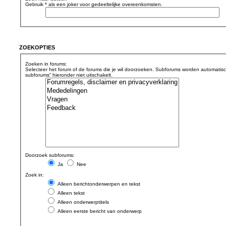
Gebruik * als een joker voor gedeeltelijke overeenkomsten.
ZOEKOPTIES
Zoeken in forums:
Selecteer het forum of de forums die je wil doorzoeken. Subforums worden automatisc
subforums“ hieronder niet uitschakelt.
Doorzoek subforums:
Ja
Nee
Zoek in:
Alleen berichtonderwerpen en tekst
Alleen tekst
Alleen onderwerptitels
Alleen eerste bericht van onderwerp