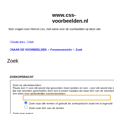
www.css-
voorbeelden.nl
Voor vragen over html en css, met name over de voorbeelden op deze site
Snelle links
V&A
NAAR DE VOORBEELDEN
Forumoverzicht
Zoek
Zoek
ZOEKOPDRACHT
Zoek op sleutelwoorden:
Plaats een
+
voor elk woord dat gevonden moet worden en een
-
voor elk woord dat 
lijst met woorden gescheiden door een
|
tussen haakjes als maar één van de woorden
een joker voor gedeeltelijke overeenkomsten.
Zoek naar alle termen of gebruik de zoekopdracht zoals het is ingevuld
Zoek naar één van de termen
Zoek naar auteur: