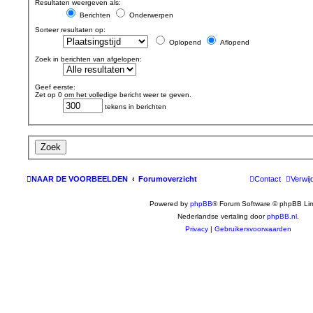
Resultaten weergeven als:
Berichten
Onderwerpen
Sorteer resultaten op:
Oplopend
Aflopend
Zoek in berichten van afgelopen:
Geef eerste:
Zet op 0 om het volledige bericht weer te geven.
tekens in berichten
NAAR DE VOORBEELDEN
Forumoverzicht
Contact
Verwij
Powered by
phpBB
® Forum Software © phpBB Lim
Nederlandse vertaling door
phpBB.nl
.
Privacy
|
Gebruikersvoorwaarden