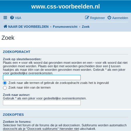
www.css-voorbeelden.nl
V&A
Registreer
Aanmelden
NAAR DE VOORBEELDEN
Forumoverzicht
Zoek
Zoek
ZOEKOPDRACHT
Zoek op sleutelwoorden:
Plaats een
+
voor elk woord dat gevonden moet worden en een
-
voor elk woord dat niet
gevonden moet worden. Plaats een lijst met woorden gescheiden door een
|
tussen
haakjes als maar één van de woorden gevonden moet worden. Gebruik * als een joker
voor gedeeltelijke overeenkomsten.
Zoek naar alle termen of gebruik de zoekopdracht zoals het is ingevuld
Zoek naar één van de termen
Zoek naar auteur:
Gebruik * als een joker voor gedeeltelijke overeenkomsten.
ZOEKOPTIES
Zoeken in forums:
Selecteer het forum of de forums die je wil doorzoeken. Subforums worden automatisch
doorzocht als je “Doorzoek subforums“ hieronder niet uitschakelt.