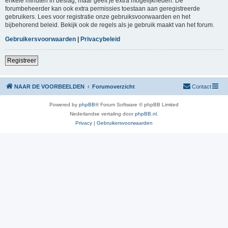
enkele minuten in beslag, maar geeft je extra mogelijkheden. De
forumbeheerder kan ook extra permissies toestaan aan geregistreerde
gebruikers. Lees voor registratie onze gebruiksvoorwaarden en het
bijbehorend beleid. Bekijk ook de regels als je gebruik maakt van het forum.
Gebruikersvoorwaarden
|
Privacybeleid
Registreer
NAAR DE VOORBEELDEN
Forumoverzicht
Contact
Powered by
phpBB
® Forum Software © phpBB Limited
Nederlandse vertaling door
phpBB.nl
.
Privacy
|
Gebruikersvoorwaarden