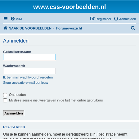
www.css-voorbeelden.nl
V&A
Registreer
Aanmelden
Z
NAAR DE VOORBEELDEN
Forumoverzicht
o
Aanmelden
e
k
Gebruikersnaam:
Wachtwoord:
Ik ben mijn wachtwoord vergeten
Stuur activatie-e-mail opnieuw
Onthouden
Mij deze sessie niet weergeven in de lijst met online gebruikers
REGISTREER
Om je te kunnen aanmelden, moet je geregistreerd zijn. Registratie neemt