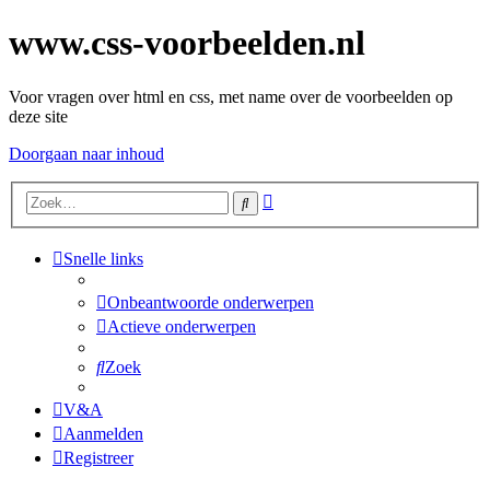
www.css-voorbeelden.nl
Voor vragen over html en css, met name over de voorbeelden op
deze site
Doorgaan naar inhoud
Uitgebreid
Zoek
zoeken
Snelle links
Onbeantwoorde onderwerpen
Actieve onderwerpen
Zoek
V&A
Aanmelden
Registreer