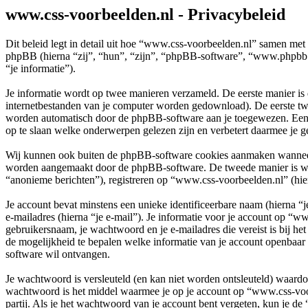
www.css-voorbeelden.nl - Privacybeleid
Dit beleid legt in detail uit hoe “www.css-voorbeelden.nl” samen met
phpBB (hierna “zij”, “hun”, “zijn”, “phpBB-software”, “www.phpbb.
“je informatie”).
Je informatie wordt op twee manieren verzameld. De eerste manier is
internetbestanden van je computer worden gedownload). De eerste tw
worden automatisch door de phpBB-software aan je toegewezen. Een
op te slaan welke onderwerpen gelezen zijn en verbetert daarmee je g
Wij kunnen ook buiten de phpBB-software cookies aanmaken wanneer j
worden aangemaakt door de phpBB-software. De tweede manier is waari
“anonieme berichten”), registreren op “www.css-voorbeelden.nl” (hiern
Je account bevat minstens een unieke identificeerbare naam (hierna 
e-mailadres (hierna “je e-mail”). Je informatie voor je account op “w
gebruikersnaam, je wachtwoord en je e-mailadres die vereist is bij het
de mogelijkheid te bepalen welke informatie van je account openbaar
software wil ontvangen.
Je wachtwoord is versleuteld (en kan niet worden ontsleuteld) waardoo
wachtwoord is het middel waarmee je op je account op “www.css-voo
partij. Als je het wachtwoord van je account bent vergeten, kun je de