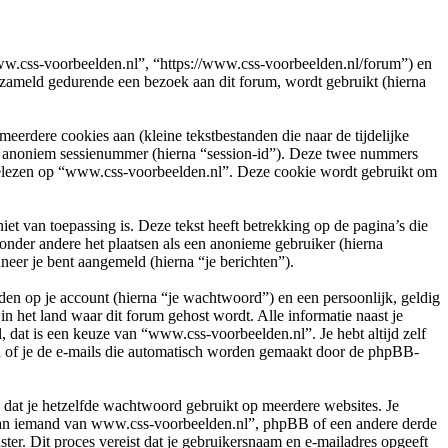
www.css-voorbeelden.nl”, “https://www.css-voorbeelden.nl/forum”) en
ameld gedurende een bezoek aan dit forum, wordt gebruikt (hierna
rdere cookies aan (kleine tekstbestanden die naar de tijdelijke
en anoniem sessienummer (hierna “session-id”). Deze twee nummers
lezen op “www.css-voorbeelden.nl”. Deze cookie wordt gebruikt om
van toepassing is. Deze tekst heeft betrekking op de pagina’s die
onder andere het plaatsen als een anonieme gebruiker (hierna
neer je bent aangemeld (hierna “je berichten”).
en op je account (hierna “je wachtwoord”) en een persoonlijk, geldig
n het land waar dit forum gehost wordt. Alle informatie naast je
l, dat is een keuze van “www.css-voorbeelden.nl”. Je hebt altijd zelf
en of je de e-mails die automatisch worden gemaakt door de phpBB-
n dat je hetzelfde wachtwoord gebruikt op meerdere websites. Je
 aan iemand van www.css-voorbeelden.nl”, phpBB of een andere derde
ter. Dit proces vereist dat je gebruikersnaam en e-mailadres opgeeft