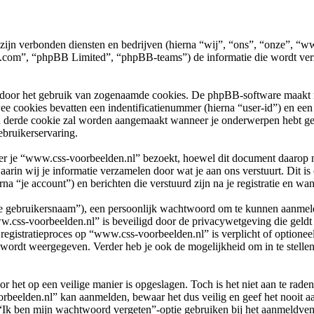
 zijn verbonden diensten en bedrijven (hierna “wij”, “ons”, “onze”, “
com”, “phpBB Limited”, “phpBB-teams”) de informatie die wordt verz
 door het gebruik van zogenaamde cookies. De phpBB-software maakt mee
ee cookies bevatten een indentificatienummer (hierna “user-id”) en e
 derde cookie zal worden aangemaakt wanneer je onderwerpen hebt ge
ebruikerservaring.
e “www.css-voorbeelden.nl” bezoekt, hoewel dit document daarop niet 
n wij je informatie verzamelen door wat je aan ons verstuurt. Dit is 
a “je account”) en berichten die verstuurd zijn na je registratie en wan
“je gebruikersnaam”), een persoonlijk wachtwoord om te kunnen aanmeld
ww.css-voorbeelden.nl” is beveiligd door de privacywetgeving die geldt i
 registratieproces op “www.css-voorbeelden.nl” is verplicht of optionee
 wordt weergegeven. Verder heb je ook de mogelijkheid om in te stell
r het op een veilige manier is opgeslagen. Toch is het niet aan te rade
rbeelden.nl” kan aanmelden, bewaar het dus veilig en geef het nooit
 “Ik ben mijn wachtwoord vergeten”-optie gebruiken bij het aanmeldvens