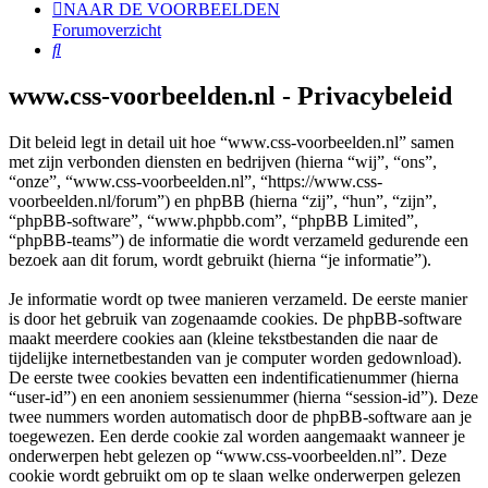
NAAR DE VOORBEELDEN
Forumoverzicht
Zoek
www.css-voorbeelden.nl - Privacybeleid
Dit beleid legt in detail uit hoe “www.css-voorbeelden.nl” samen
met zijn verbonden diensten en bedrijven (hierna “wij”, “ons”,
“onze”, “www.css-voorbeelden.nl”, “https://www.css-
voorbeelden.nl/forum”) en phpBB (hierna “zij”, “hun”, “zijn”,
“phpBB-software”, “www.phpbb.com”, “phpBB Limited”,
“phpBB-teams”) de informatie die wordt verzameld gedurende een
bezoek aan dit forum, wordt gebruikt (hierna “je informatie”).
Je informatie wordt op twee manieren verzameld. De eerste manier
is door het gebruik van zogenaamde cookies. De phpBB-software
maakt meerdere cookies aan (kleine tekstbestanden die naar de
tijdelijke internetbestanden van je computer worden gedownload).
De eerste twee cookies bevatten een indentificatienummer (hierna
“user-id”) en een anoniem sessienummer (hierna “session-id”). Deze
twee nummers worden automatisch door de phpBB-software aan je
toegewezen. Een derde cookie zal worden aangemaakt wanneer je
onderwerpen hebt gelezen op “www.css-voorbeelden.nl”. Deze
cookie wordt gebruikt om op te slaan welke onderwerpen gelezen