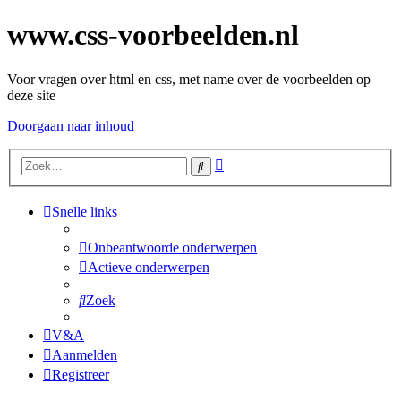
www.css-voorbeelden.nl
Voor vragen over html en css, met name over de voorbeelden op
deze site
Doorgaan naar inhoud
Uitgebreid
Zoek
zoeken
Snelle links
Onbeantwoorde onderwerpen
Actieve onderwerpen
Zoek
V&A
Aanmelden
Registreer