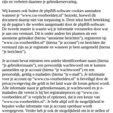
zijn en verbetert daarmee je gebruikerservaring.
Wij kunnen ook buiten de phpBB-software cookies aanmaken
wanneer je “www.css-voorbeelden.nl” bezoekt, hoewel dit
document daarop niet van toepassing is. Deze tekst heeft betrekking
op de pagina’s die worden aangemaakt door de phpBB-software.
De tweede manier is waarin wij je informatie verzamelen door wat
je aan ons verstuurt. Dit is onder andere het plaatsen als een
anonieme gebruiker (hierna “anonieme berichten”), registreren op
“www.css-voorbeelden.nl” (hierna “je account”) en berichten die
verstuurd zijn na je registratie en wanneer je bent aangemeld (hierna
“je berichten”).
Je account bevat minstens een unieke identificeerbare naam (hierna
“je gebruikersnaam”), een persoonlijk wachtwoord om te kunnen
aanmelden op je account (hierna “je wachtwoord”) en een
persoonlijk, geldig e-mailadres (hierna “je e-mail”). Je informatie
voor je account op “www.css-voorbeelden.nl” is beveiligd door de
privacywetgeving die geldt in het land waar dit forum gehost wordt.
Alle informatie naast je gebruikersnaam, je wachtwoord en je e-
mailadres die vereist is bij het registratieproces op “www.css-
voorbeelden.nl” is verplicht of optioneel, dat is een keuze van
“www.css-voorbeelden.nl”. Je hebt altijd zelf de mogelijkheid te
bepalen welke informatie van je account openbaar wordt
weergegeven. Verder heb je ook de mogelijkheid om in te stellen of