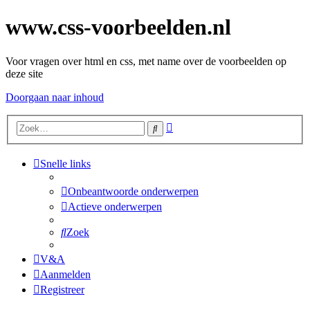
www.css-voorbeelden.nl
Voor vragen over html en css, met name over de voorbeelden op
deze site
Doorgaan naar inhoud
Uitgebreid
Zoek
zoeken
Snelle links
Onbeantwoorde onderwerpen
Actieve onderwerpen
Zoek
V&A
Aanmelden
Registreer