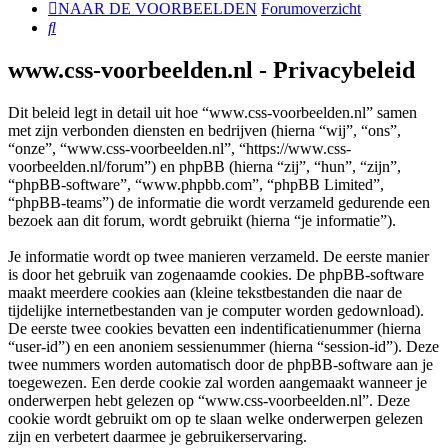
NAAR DE VOORBEELDEN
Forumoverzicht
Zoek
www.css-voorbeelden.nl - Privacybeleid
Dit beleid legt in detail uit hoe “www.css-voorbeelden.nl” samen
met zijn verbonden diensten en bedrijven (hierna “wij”, “ons”,
“onze”, “www.css-voorbeelden.nl”, “https://www.css-
voorbeelden.nl/forum”) en phpBB (hierna “zij”, “hun”, “zijn”,
“phpBB-software”, “www.phpbb.com”, “phpBB Limited”,
“phpBB-teams”) de informatie die wordt verzameld gedurende een
bezoek aan dit forum, wordt gebruikt (hierna “je informatie”).
Je informatie wordt op twee manieren verzameld. De eerste manier
is door het gebruik van zogenaamde cookies. De phpBB-software
maakt meerdere cookies aan (kleine tekstbestanden die naar de
tijdelijke internetbestanden van je computer worden gedownload).
De eerste twee cookies bevatten een indentificatienummer (hierna
“user-id”) en een anoniem sessienummer (hierna “session-id”). Deze
twee nummers worden automatisch door de phpBB-software aan je
toegewezen. Een derde cookie zal worden aangemaakt wanneer je
onderwerpen hebt gelezen op “www.css-voorbeelden.nl”. Deze
cookie wordt gebruikt om op te slaan welke onderwerpen gelezen
zijn en verbetert daarmee je gebruikerservaring.