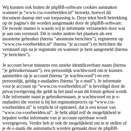
Wij kunnen ook buiten de phpBB-software cookies aanmaken
wanneer je “www.css-voorbeelden.nl” bezoekt, hoewel dit
document daarop niet van toepassing is. Deze tekst heeft betrekking
op de pagina’s die worden aangemaakt door de phpBB-software.
De tweede manier is waarin wij je informatie verzamelen door wat
je aan ons verstuurt. Dit is onder andere het plaatsen als een
anonieme gebruiker (hierna “anonieme berichten”), registreren op
“www.css-voorbeelden.nl” (hierna “je account”) en berichten die
verstuurd zijn na je registratie en wanneer je bent aangemeld (hierna
“je berichten”).
Je account bevat minstens een unieke identificeerbare naam (hierna
“je gebruikersnaam”), een persoonlijk wachtwoord om te kunnen
aanmelden op je account (hierna “je wachtwoord”) en een
persoonlijk, geldig e-mailadres (hierna “je e-mail”). Je informatie
voor je account op “www.css-voorbeelden.nl” is beveiligd door de
privacywetgeving die geldt in het land waar dit forum gehost wordt.
Alle informatie naast je gebruikersnaam, je wachtwoord en je e-
mailadres die vereist is bij het registratieproces op “www.css-
voorbeelden.nl” is verplicht of optioneel, dat is een keuze van
“www.css-voorbeelden.nl”. Je hebt altijd zelf de mogelijkheid te
bepalen welke informatie van je account openbaar wordt
weergegeven. Verder heb je ook de mogelijkheid om in te stellen of
je de e-mails die automatisch worden gemaakt door de phpBB-