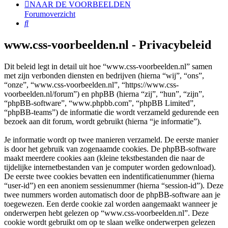
NAAR DE VOORBEELDEN
Forumoverzicht
Zoek
www.css-voorbeelden.nl - Privacybeleid
Dit beleid legt in detail uit hoe “www.css-voorbeelden.nl” samen
met zijn verbonden diensten en bedrijven (hierna “wij”, “ons”,
“onze”, “www.css-voorbeelden.nl”, “https://www.css-
voorbeelden.nl/forum”) en phpBB (hierna “zij”, “hun”, “zijn”,
“phpBB-software”, “www.phpbb.com”, “phpBB Limited”,
“phpBB-teams”) de informatie die wordt verzameld gedurende een
bezoek aan dit forum, wordt gebruikt (hierna “je informatie”).
Je informatie wordt op twee manieren verzameld. De eerste manier
is door het gebruik van zogenaamde cookies. De phpBB-software
maakt meerdere cookies aan (kleine tekstbestanden die naar de
tijdelijke internetbestanden van je computer worden gedownload).
De eerste twee cookies bevatten een indentificatienummer (hierna
“user-id”) en een anoniem sessienummer (hierna “session-id”). Deze
twee nummers worden automatisch door de phpBB-software aan je
toegewezen. Een derde cookie zal worden aangemaakt wanneer je
onderwerpen hebt gelezen op “www.css-voorbeelden.nl”. Deze
cookie wordt gebruikt om op te slaan welke onderwerpen gelezen