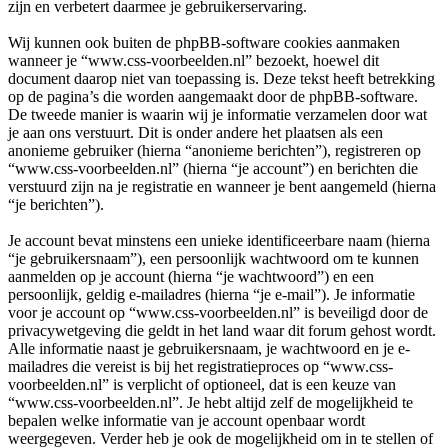
zijn en verbetert daarmee je gebruikerservaring.
Wij kunnen ook buiten de phpBB-software cookies aanmaken
wanneer je “www.css-voorbeelden.nl” bezoekt, hoewel dit
document daarop niet van toepassing is. Deze tekst heeft betrekking
op de pagina’s die worden aangemaakt door de phpBB-software.
De tweede manier is waarin wij je informatie verzamelen door wat
je aan ons verstuurt. Dit is onder andere het plaatsen als een
anonieme gebruiker (hierna “anonieme berichten”), registreren op
“www.css-voorbeelden.nl” (hierna “je account”) en berichten die
verstuurd zijn na je registratie en wanneer je bent aangemeld (hierna
“je berichten”).
Je account bevat minstens een unieke identificeerbare naam (hierna
“je gebruikersnaam”), een persoonlijk wachtwoord om te kunnen
aanmelden op je account (hierna “je wachtwoord”) en een
persoonlijk, geldig e-mailadres (hierna “je e-mail”). Je informatie
voor je account op “www.css-voorbeelden.nl” is beveiligd door de
privacywetgeving die geldt in het land waar dit forum gehost wordt.
Alle informatie naast je gebruikersnaam, je wachtwoord en je e-
mailadres die vereist is bij het registratieproces op “www.css-
voorbeelden.nl” is verplicht of optioneel, dat is een keuze van
“www.css-voorbeelden.nl”. Je hebt altijd zelf de mogelijkheid te
bepalen welke informatie van je account openbaar wordt
weergegeven. Verder heb je ook de mogelijkheid om in te stellen of