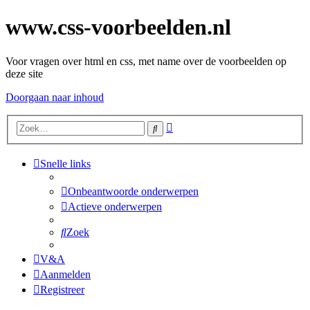
www.css-voorbeelden.nl
Voor vragen over html en css, met name over de voorbeelden op
deze site
Doorgaan naar inhoud
Uitgebreid
Zoek
zoeken
Snelle links
Onbeantwoorde onderwerpen
Actieve onderwerpen
Zoek
V&A
Aanmelden
Registreer