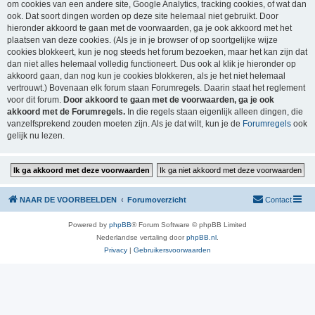
om cookies van een andere site, Google Analytics, tracking cookies, of wat dan
ook. Dat soort dingen worden op deze site helemaal niet gebruikt. Door
hieronder akkoord te gaan met de voorwaarden, ga je ook akkoord met het
plaatsen van deze cookies. (Als je in je browser of op soortgelijke wijze
cookies blokkeert, kun je nog steeds het forum bezoeken, maar het kan zijn dat
dan niet alles helemaal volledig functioneert. Dus ook al klik je hieronder op
akkoord gaan, dan nog kun je cookies blokkeren, als je het niet helemaal
vertrouwt.) Bovenaan elk forum staan Forumregels. Daarin staat het reglement
voor dit forum.
Door akkoord te gaan met de voorwaarden, ga je ook
akkoord met de Forumregels.
In die regels staan eigenlijk alleen dingen, die
vanzelfsprekend zouden moeten zijn. Als je dat wilt, kun je de
Forumregels
ook
gelijk nu lezen.
NAAR DE VOORBEELDEN
Forumoverzicht
Contact
Powered by
phpBB
® Forum Software © phpBB Limited
Nederlandse vertaling door
phpBB.nl
.
Privacy
|
Gebruikersvoorwaarden