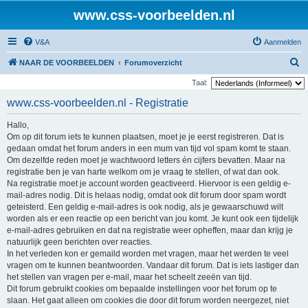
www.css-voorbeelden.nl
V&A
Aanmelden
Z
NAAR DE VOORBEELDEN
Forumoverzicht
o
Taal:
e
www.css-voorbeelden.nl - Registratie
k
Hallo,
Om op dit forum iets te kunnen plaatsen, moet je je eerst registreren. Dat is
gedaan omdat het forum anders in een mum van tijd vol spam komt te staan.
Om dezelfde reden moet je wachtwoord letters én cijfers bevatten. Maar na
registratie ben je van harte welkom om je vraag te stellen, of wat dan ook.
Na registratie moet je account worden geactiveerd. Hiervoor is een geldig e-
mail-adres nodig. Dit is helaas nodig, omdat ook dit forum door spam wordt
geteisterd. Een geldig e-mail-adres is ook nodig, als je gewaarschuwd wilt
worden als er een reactie op een bericht van jou komt. Je kunt ook een tijdelijk
e-mail-adres gebruiken en dat na registratie weer opheffen, maar dan krijg je
natuurlijk geen berichten over reacties.
In het verleden kon er gemaild worden met vragen, maar het werden te veel
vragen om te kunnen beantwoorden. Vandaar dit forum. Dat is iets lastiger dan
het stellen van vragen per e-mail, maar het scheelt zeeën van tijd.
Dit forum gebruikt cookies om bepaalde instellingen voor het forum op te
slaan. Het gaat alleen om cookies die door dit forum worden neergezet, niet