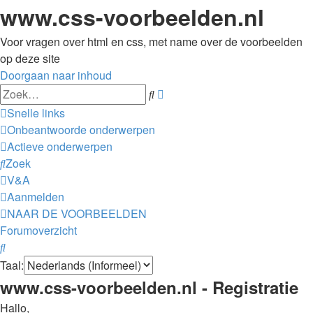
www.css-voorbeelden.nl
Voor vragen over html en css, met name over de voorbeelden
op deze site
Doorgaan naar inhoud
Uitgebreid
Zoek
zoeken
Snelle links
Onbeantwoorde onderwerpen
Actieve onderwerpen
Zoek
V&A
Aanmelden
NAAR DE VOORBEELDEN
Forumoverzicht
Zoek
Taal:
www.css-voorbeelden.nl - Registratie
Hallo,