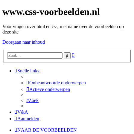
www.css-voorbeelden.nl
Voor vragen over html en css, met name over de voorbeelden op
deze site
Doorgaan naar inhoud
Uitgebreid
Zoek
zoeken
Snelle links
Onbeantwoorde onderwerpen
Actieve onderwerpen
Zoek
V&A
Aanmelden
NAAR DE VOORBEELDEN