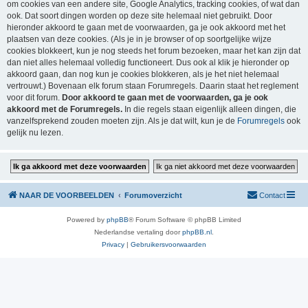
om cookies van een andere site, Google Analytics, tracking cookies, of wat dan
ook. Dat soort dingen worden op deze site helemaal niet gebruikt. Door
hieronder akkoord te gaan met de voorwaarden, ga je ook akkoord met het
plaatsen van deze cookies. (Als je in je browser of op soortgelijke wijze
cookies blokkeert, kun je nog steeds het forum bezoeken, maar het kan zijn dat
dan niet alles helemaal volledig functioneert. Dus ook al klik je hieronder op
akkoord gaan, dan nog kun je cookies blokkeren, als je het niet helemaal
vertrouwt.) Bovenaan elk forum staan Forumregels. Daarin staat het reglement
voor dit forum.
Door akkoord te gaan met de voorwaarden, ga je ook
akkoord met de Forumregels.
In die regels staan eigenlijk alleen dingen, die
vanzelfsprekend zouden moeten zijn. Als je dat wilt, kun je de
Forumregels
ook
gelijk nu lezen.
NAAR DE VOORBEELDEN
Forumoverzicht
Contact
Powered by
phpBB
® Forum Software © phpBB Limited
Nederlandse vertaling door
phpBB.nl
.
Privacy
|
Gebruikersvoorwaarden