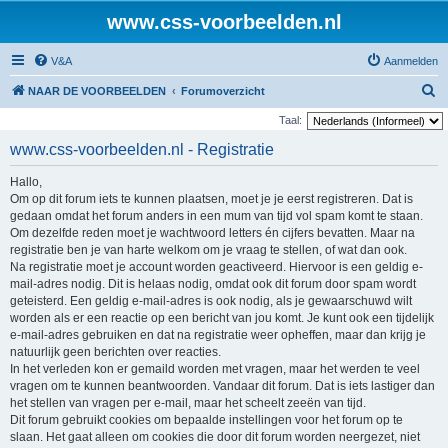
www.css-voorbeelden.nl
V&A
Aanmelden
Z
NAAR DE VOORBEELDEN
Forumoverzicht
o
Taal:
e
www.css-voorbeelden.nl - Registratie
k
Hallo,
Om op dit forum iets te kunnen plaatsen, moet je je eerst registreren. Dat is
gedaan omdat het forum anders in een mum van tijd vol spam komt te staan.
Om dezelfde reden moet je wachtwoord letters én cijfers bevatten. Maar na
registratie ben je van harte welkom om je vraag te stellen, of wat dan ook.
Na registratie moet je account worden geactiveerd. Hiervoor is een geldig e-
mail-adres nodig. Dit is helaas nodig, omdat ook dit forum door spam wordt
geteisterd. Een geldig e-mail-adres is ook nodig, als je gewaarschuwd wilt
worden als er een reactie op een bericht van jou komt. Je kunt ook een tijdelijk
e-mail-adres gebruiken en dat na registratie weer opheffen, maar dan krijg je
natuurlijk geen berichten over reacties.
In het verleden kon er gemaild worden met vragen, maar het werden te veel
vragen om te kunnen beantwoorden. Vandaar dit forum. Dat is iets lastiger dan
het stellen van vragen per e-mail, maar het scheelt zeeën van tijd.
Dit forum gebruikt cookies om bepaalde instellingen voor het forum op te
slaan. Het gaat alleen om cookies die door dit forum worden neergezet, niet