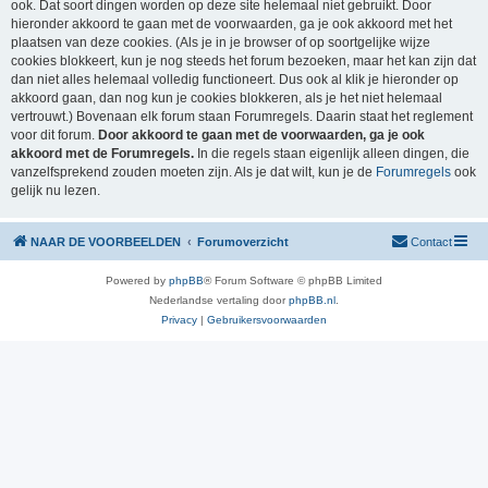
ook. Dat soort dingen worden op deze site helemaal niet gebruikt. Door
hieronder akkoord te gaan met de voorwaarden, ga je ook akkoord met het
plaatsen van deze cookies. (Als je in je browser of op soortgelijke wijze
cookies blokkeert, kun je nog steeds het forum bezoeken, maar het kan zijn dat
dan niet alles helemaal volledig functioneert. Dus ook al klik je hieronder op
akkoord gaan, dan nog kun je cookies blokkeren, als je het niet helemaal
vertrouwt.) Bovenaan elk forum staan Forumregels. Daarin staat het reglement
voor dit forum.
Door akkoord te gaan met de voorwaarden, ga je ook
akkoord met de Forumregels.
In die regels staan eigenlijk alleen dingen, die
vanzelfsprekend zouden moeten zijn. Als je dat wilt, kun je de
Forumregels
ook
gelijk nu lezen.
NAAR DE VOORBEELDEN
Forumoverzicht
Contact
Powered by
phpBB
® Forum Software © phpBB Limited
Nederlandse vertaling door
phpBB.nl
.
Privacy
|
Gebruikersvoorwaarden