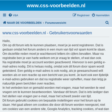
www.css-voorbeelden.nl
V&A
Registreer
Aanmelden
Z
NAAR DE VOORBEELDEN
Forumoverzicht
o
www.css-voorbeelden.nl - Gebruikersvoorwaarden
e
k
Hallo,
Om op dit forum iets te kunnen plaatsen, moet je je eerst registreren. Dat is
gedaan omdat het forum anders in een mum van tijd vol spam komt te staan.
Om dezelfde reden moet je wachtwoord letters én cijfers bevatten. Maar na
registratie ben je van harte welkom om je vraag te stellen, of wat dan ook.
Na registratie moet je account worden geactiveerd. Hiervoor is een geldig e-
mail-adres nodig. Dit is helaas nodig, omdat ook dit forum door spam wordt
geteisterd. Een geldig e-mail-adres is ook nodig, als je gewaarschuwd wilt
worden als er een reactie op een bericht van jou komt. Je kunt ook een tijdelijk
e-mail-adres gebruiken en dat na registratie weer opheffen, maar dan krijg je
natuurlijk geen berichten over reacties.
In het verleden kon er gemaild worden met vragen, maar het werden te veel
vragen om te kunnen beantwoorden. Vandaar dit forum. Dat is iets lastiger dan
het stellen van vragen per e-mail, maar het scheelt zeeën van tijd.
Dit forum gebruikt cookies om bepaalde instellingen voor het forum op te
slaan. Het gaat alleen om cookies die door dit forum worden neergezet, niet
om cookies van een andere site, Google Analytics, tracking cookies, of wat dan