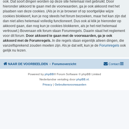
ook. Dat soort dingen worden op deze site helemaal niet gebruikt. Door
hieronder akkoord te gaan met de voorwaarden, ga je ook akkoord met het
plaatsen van deze cookies. (Als je in je browser of op soortgelijke wijze
cookies blokkeert, kun je nog steeds het forum bezoeken, maar het kan zijn dat
dan niet alles helemaal volledig functioneert. Dus ook al klik je hieronder op
akkoord gaan, dan nog kun je cookies blokkeren, als je het niet helemaal
vertrouwt.) Bovenaan elk forum staan Forumregels. Daarin staat het reglement
voor dit forum.
Door akkoord te gaan met de voorwaarden, ga je ook
akkoord met de Forumregels.
In die regels staan eigenlijk alleen dingen, die
vanzelfsprekend zouden moeten zijn. Als je dat wilt, kun je de
Forumregels
ook
gelijk nu lezen.
NAAR DE VOORBEELDEN
Forumoverzicht
Contact
Powered by
phpBB
® Forum Software © phpBB Limited
Nederlandse vertaling door
phpBB.nl
.
Privacy
|
Gebruikersvoorwaarden