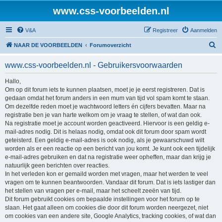
www.css-voorbeelden.nl
V&A
Registreer
Aanmelden
Z
NAAR DE VOORBEELDEN
Forumoverzicht
o
www.css-voorbeelden.nl - Gebruikersvoorwaarden
e
k
Hallo,
Om op dit forum iets te kunnen plaatsen, moet je je eerst registreren. Dat is
gedaan omdat het forum anders in een mum van tijd vol spam komt te staan.
Om dezelfde reden moet je wachtwoord letters én cijfers bevatten. Maar na
registratie ben je van harte welkom om je vraag te stellen, of wat dan ook.
Na registratie moet je account worden geactiveerd. Hiervoor is een geldig e-
mail-adres nodig. Dit is helaas nodig, omdat ook dit forum door spam wordt
geteisterd. Een geldig e-mail-adres is ook nodig, als je gewaarschuwd wilt
worden als er een reactie op een bericht van jou komt. Je kunt ook een tijdelijk
e-mail-adres gebruiken en dat na registratie weer opheffen, maar dan krijg je
natuurlijk geen berichten over reacties.
In het verleden kon er gemaild worden met vragen, maar het werden te veel
vragen om te kunnen beantwoorden. Vandaar dit forum. Dat is iets lastiger dan
het stellen van vragen per e-mail, maar het scheelt zeeën van tijd.
Dit forum gebruikt cookies om bepaalde instellingen voor het forum op te
slaan. Het gaat alleen om cookies die door dit forum worden neergezet, niet
om cookies van een andere site, Google Analytics, tracking cookies, of wat dan