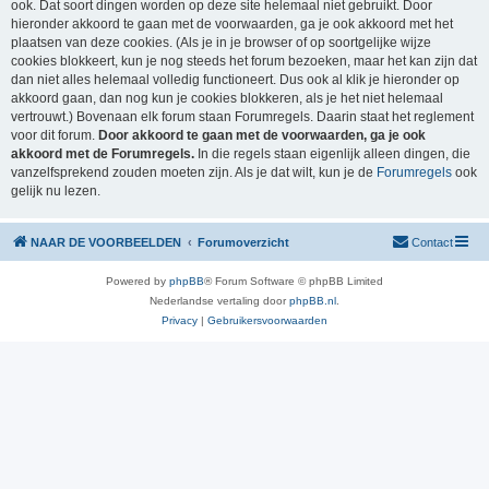
ook. Dat soort dingen worden op deze site helemaal niet gebruikt. Door
hieronder akkoord te gaan met de voorwaarden, ga je ook akkoord met het
plaatsen van deze cookies. (Als je in je browser of op soortgelijke wijze
cookies blokkeert, kun je nog steeds het forum bezoeken, maar het kan zijn dat
dan niet alles helemaal volledig functioneert. Dus ook al klik je hieronder op
akkoord gaan, dan nog kun je cookies blokkeren, als je het niet helemaal
vertrouwt.) Bovenaan elk forum staan Forumregels. Daarin staat het reglement
voor dit forum.
Door akkoord te gaan met de voorwaarden, ga je ook
akkoord met de Forumregels.
In die regels staan eigenlijk alleen dingen, die
vanzelfsprekend zouden moeten zijn. Als je dat wilt, kun je de
Forumregels
ook
gelijk nu lezen.
NAAR DE VOORBEELDEN
Forumoverzicht
Contact
Powered by
phpBB
® Forum Software © phpBB Limited
Nederlandse vertaling door
phpBB.nl
.
Privacy
|
Gebruikersvoorwaarden