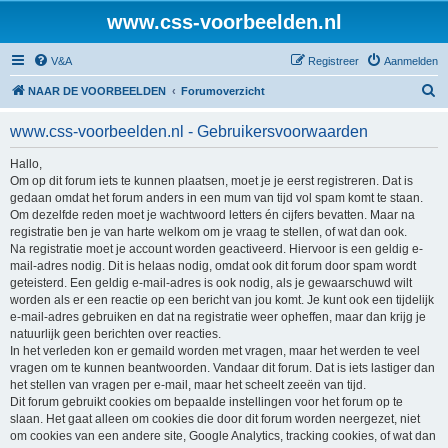
www.css-voorbeelden.nl
V&A
Registreer
Aanmelden
Z
NAAR DE VOORBEELDEN
Forumoverzicht
o
www.css-voorbeelden.nl - Gebruikersvoorwaarden
e
k
Hallo,
Om op dit forum iets te kunnen plaatsen, moet je je eerst registreren. Dat is
gedaan omdat het forum anders in een mum van tijd vol spam komt te staan.
Om dezelfde reden moet je wachtwoord letters én cijfers bevatten. Maar na
registratie ben je van harte welkom om je vraag te stellen, of wat dan ook.
Na registratie moet je account worden geactiveerd. Hiervoor is een geldig e-
mail-adres nodig. Dit is helaas nodig, omdat ook dit forum door spam wordt
geteisterd. Een geldig e-mail-adres is ook nodig, als je gewaarschuwd wilt
worden als er een reactie op een bericht van jou komt. Je kunt ook een tijdelijk
e-mail-adres gebruiken en dat na registratie weer opheffen, maar dan krijg je
natuurlijk geen berichten over reacties.
In het verleden kon er gemaild worden met vragen, maar het werden te veel
vragen om te kunnen beantwoorden. Vandaar dit forum. Dat is iets lastiger dan
het stellen van vragen per e-mail, maar het scheelt zeeën van tijd.
Dit forum gebruikt cookies om bepaalde instellingen voor het forum op te
slaan. Het gaat alleen om cookies die door dit forum worden neergezet, niet
om cookies van een andere site, Google Analytics, tracking cookies, of wat dan