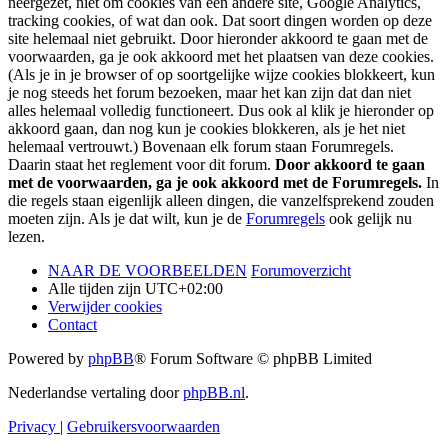
neergezet, niet om cookies van een andere site, Google Analytics,
tracking cookies, of wat dan ook. Dat soort dingen worden op deze
site helemaal niet gebruikt. Door hieronder akkoord te gaan met de
voorwaarden, ga je ook akkoord met het plaatsen van deze cookies.
(Als je in je browser of op soortgelijke wijze cookies blokkeert, kun
je nog steeds het forum bezoeken, maar het kan zijn dat dan niet
alles helemaal volledig functioneert. Dus ook al klik je hieronder op
akkoord gaan, dan nog kun je cookies blokkeren, als je het niet
helemaal vertrouwt.) Bovenaan elk forum staan Forumregels.
Daarin staat het reglement voor dit forum.
Door akkoord te gaan
met de voorwaarden, ga je ook akkoord met de Forumregels.
In
die regels staan eigenlijk alleen dingen, die vanzelfsprekend zouden
moeten zijn. Als je dat wilt, kun je de
Forumregels
ook gelijk nu
lezen.
NAAR DE VOORBEELDEN
Forumoverzicht
Alle tijden zijn
UTC+02:00
Verwijder cookies
Contact
Powered by
phpBB
® Forum Software © phpBB Limited
Nederlandse vertaling door
phpBB.nl
.
Privacy
|
Gebruikersvoorwaarden